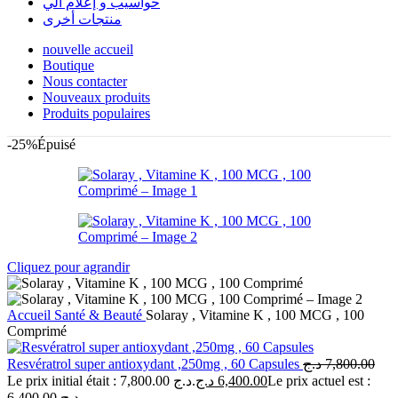
حواسيب و إعلام آلي
منتجات أخرى
nouvelle accueil
Boutique
Nous contacter
Nouveaux produits
Produits populaires
-25%
Épuisé
Cliquez pour agrandir
Accueil
Santé & Beauté
Solaray , Vitamine K , 100 MCG , 100
Comprimé
Resvératrol super antioxydant ,250mg , 60 Capsules
د.ج
7,800.00
Le prix initial était : 7,800.00 د.ج.
د.ج
6,400.00
Le prix actuel est :
6,400.00 د.ج.