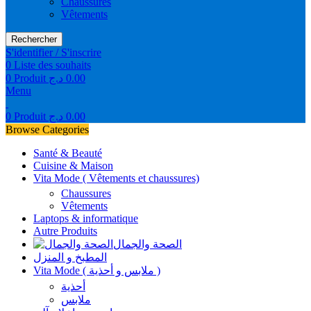
Chaussures
Vêtements
Rechercher
S'identifier / S'inscrire
0
Liste des souhaits
0
Produit
د.ج
0.00
Menu
0
Produit
د.ج
0.00
Browse Categories
Santé & Beauté
Cuisine & Maison
Vita Mode ( Vêtements et chaussures)
Chaussures
Vêtements
Laptops & informatique
Autre Produits
الصحة والجمال
المطبخ و المنزل
Vita Mode ( ملابس و أحذية )
أحذية
ملابس