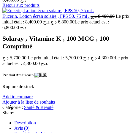
Retour aux produits
Eucerin, Lotion écran solaire , FPS 50, 75 ml .
د.ج
8,400.00
Le prix
initial était : 8,400.00 د.ج.
د.ج
6,800.00
Le prix actuel est :
6,800.00 د.ج.
Solaray , Vitamine K , 100 MCG , 100
Comprimé
د.ج
5,700.00
Le prix initial était : 5,700.00 د.ج.
د.ج
4,300.00
Le prix
actuel est : 4,300.00 د.ج.
Produit Américain
Rupture de stock
Add to compare
Ajouter à la liste de souhaits
Catégorie :
Santé & Beauté
Share:
Description
Avis (0)