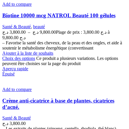
Add to compare
Biotine 10000 mcg NATROL Beauté 100 gélules
Santé & Beauté
,
beauté
د.ج
3,800.00
–
د.ج
9,800.00
Plage de prix : 3,800.00 د.ج à
9,800.00 د.ج
– Favorise la santé des cheveux, de la peau et des ongles, et aide à
soutenir le métabolisme énergétique (convertissant
Ajouter à la liste de souhaits
Choix des options
Ce produit a plusieurs variations. Les options
peuvent être choisies sur la page du produit
Aperçu rapide
Épuisé
Add to compare
Crème anti-cicatrice à base de plantes, cicatrices
d’acné.
Santé & Beauté
د.ج
3,800.00
– Les extraits de plantes (ginseng, centella, rhodiola, thé blanc)