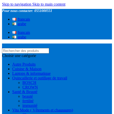
Skip to navigation
Skip to main content
Pour nous contacter: 0551000551
francais
arabe
francais
arabe
Choisir une catégorie
Autre Produits
Cuisine & Maison
Laptops & informatique
Quincaillerie et outillage de travail
BOSCH
CROWN
Santé & Beauté
beauté
fertilité
immunité
Vita Mode ( Vêtements et chaussures)