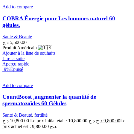
Add to compare
COBRA Énergie pour Les hommes naturel 60
gélules.
Santé & Beauté
د.ج
5,500.00
Produit Américain
Ajouter à la liste de souhaits
Lire la suite
Aperçu rapide
-9%
Épuisé
Add to compare
CountBoost ,augmenter la quantité de
spermatozoïdes 60 Gélules
Santé & Beauté
,
fertilité
د.ج
10,800.00
Le prix initial était : 10,800.00 د.ج.
د.ج
9,800.00
Le
prix actuel est : 9,800.00 د.ج.