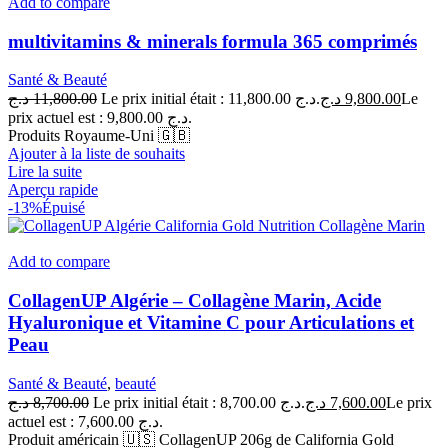
Add to compare
multivitamins & minerals formula 365 comprimés
Santé & Beauté
د.ج
11,800.00
Le prix initial était : 11,800.00 د.ج.
د.ج
9,800.00
Le
prix actuel est : 9,800.00 د.ج.
Produits Royaume-Uni 🇬🇧
Ajouter à la liste de souhaits
Lire la suite
Aperçu rapide
-13%
Épuisé
Add to compare
CollagenUP Algérie – Collagène Marin, Acide
Hyaluronique et Vitamine C pour Articulations et
Peau
Santé & Beauté
,
beauté
د.ج
8,700.00
Le prix initial était : 8,700.00 د.ج.
د.ج
7,600.00
Le prix
actuel est : 7,600.00 د.ج.
Produit américain 🇺🇸 CollagenUP 206g de California Gold