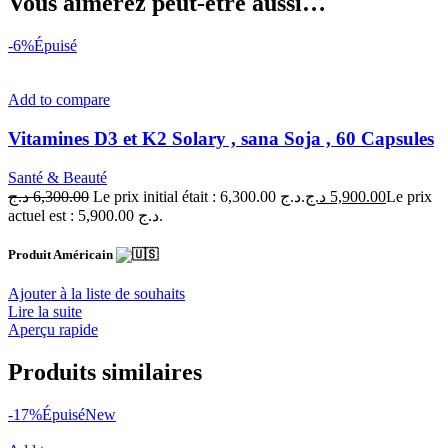
Vous aimerez peut-être aussi…
-6%
Épuisé
Add to compare
Vitamines D3 et K2 Solary , sana Soja , 60 Capsules
Santé & Beauté
د.ج
6,300.00
Le prix initial était : 6,300.00 د.ج.
د.ج
5,900.00
Le prix
actuel est : 5,900.00 د.ج.
Produit Américain
Ajouter à la liste de souhaits
Lire la suite
Aperçu rapide
Produits similaires
-17%
Épuisé
New