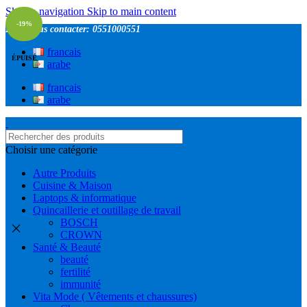
Skip to navigation
Skip to main content
-19%
Pour nous contacter: 0551000551
francais
ÉPUISÉ
arabe
francais
arabe
Choisir une catégorie
Autre Produits
Cuisine & Maison
Laptops & informatique
Quincaillerie et outillage de travail
BOSCH
CROWN
Santé & Beauté
beauté
fertilité
immunité
Vita Mode ( Vêtements et chaussures)