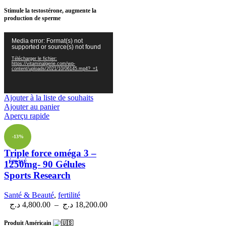
Stimule la testostérone, augmente la
production de sperme
Lecteur
Media error: Format(s) not
vidéo
supported or source(s) not found
Télécharger le fichier:
https://vitaminalgerie.com/wp-
content/uploads/2021/10/06145.mp4?_=1
Ajouter à la liste de souhaits
Ajouter au panier
Aperçu rapide
-13%
Triple force oméga 3 –
ÉPUISÉ
1250mg- 90 Gélules
Sports Research
Santé & Beauté
,
fertilité
د.ج
4,800.00
–
د.ج
18,200.00
Produit Américain