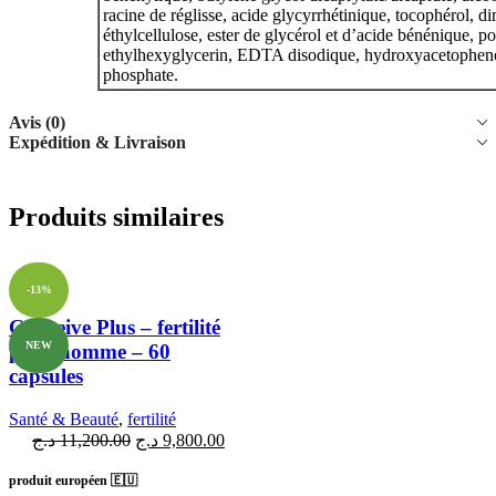
racine de réglisse, acide glycyrrhétinique, tocophérol, d
éthylcellulose, ester de glycérol et d’acide bénénique, 
ethylhexyglycerin, EDTA disodique, hydroxyacetophenon
phosphate.
Avis (0)
Expédition & Livraison
Produits similaires
-13%
Conceive Plus – fertilité
NEW
pour homme – 60
capsules
Santé & Beauté
,
fertilité
د.ج
11,200.00
د.ج
9,800.00
produit européen 🇪🇺