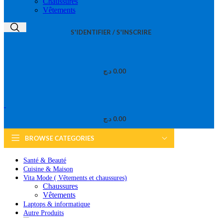
Chaussures
Vêtements
S'IDENTIFIER / S'INSCRIRE
د.ج
0.00
د.ج
0.00
BROWSE CATEGORIES
Santé & Beauté
Cuisine & Maison
Vita Mode ( Vêtements et chaussures)
Chaussures
Vêtements
Laptops & informatique
Autre Produits