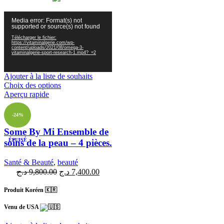
Lecteur
Media error: Format(s) not
vidéo
supported or source(s) not found
Télécharger le fichier:
https://vitaminalgerie.com/wp-
content/uploads/2021/08/omega-3-
vitaminalgerie-sport-research-1.mp4?_=2
Ajouter à la liste de souhaits
Choix des options
Aperçu rapide
-24%
Some By Mi Ensemble de
ÉPUISÉ
soins de la peau – 4 pièces.
Santé & Beauté
,
beauté
د.ج
9,800.00
د.ج
7,400.00
Produit Koréen 🇰🇷
Venu de USA