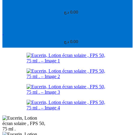
د.ج
0.00
د.ج
0.00