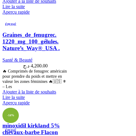
Ajouter à la liste de souhaits
Lire la suite
Aperçu rapide
ÉPUISÉ
Graines_de_fenugrec.
1220_mg_100_gélules.
Nature’s_Way®_USA .
Santé & Beauté
د.ج
4,200.00
🔥 Comprimés de fenugrec américain
pour prendre du poids et mettre en
valeur les zones féminines 🔥🇺🇸 ⚜
– Les
Ajouter à la liste de souhaits
Lire la suite
Aperçu rapide
-14%
minoxidil kirkland 5%
ÉPUISÉ
chevaux-barbe Flacon