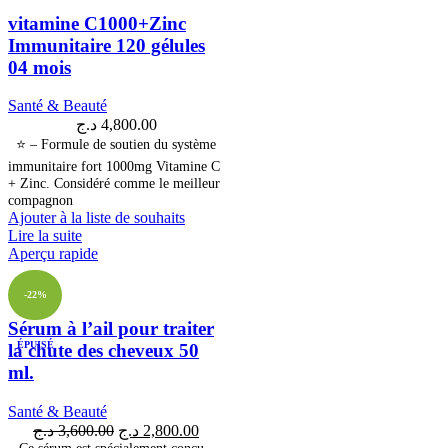
vitamine C1000+Zinc
Immunitaire 120 gélules
04 mois
Santé & Beauté
د.ج
4,800.00
⭐ – Formule de soutien du système
immunitaire fort 1000mg Vitamine C
+ Zinc. Considéré comme le meilleur
compagnon
Ajouter à la liste de souhaits
Lire la suite
Aperçu rapide
-22%
Sérum à l’ail pour traiter
ÉPUISÉ
la chute des cheveux 50
ml.
Santé & Beauté
د.ج
3,600.00
د.ج
2,800.00
– Ce sérum est spécialement conçu