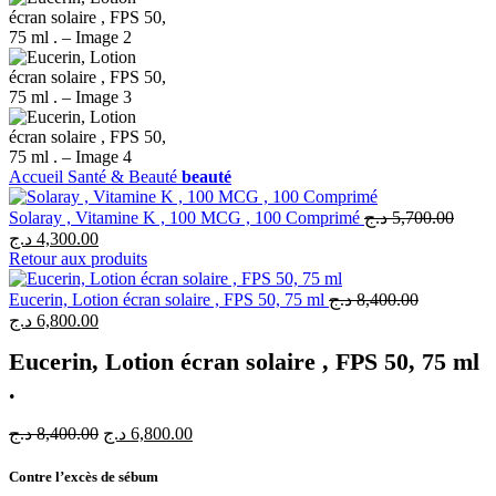
Accueil
Santé & Beauté
beauté
Solaray , Vitamine K , 100 MCG , 100 Comprimé
د.ج
5,700.00
د.ج
4,300.00
Retour aux produits
Eucerin, Lotion écran solaire , FPS 50, 75 ml
د.ج
8,400.00
د.ج
6,800.00
Eucerin, Lotion écran solaire , FPS 50, 75 ml
.
د.ج
8,400.00
د.ج
6,800.00
Contre l’excès de sébum