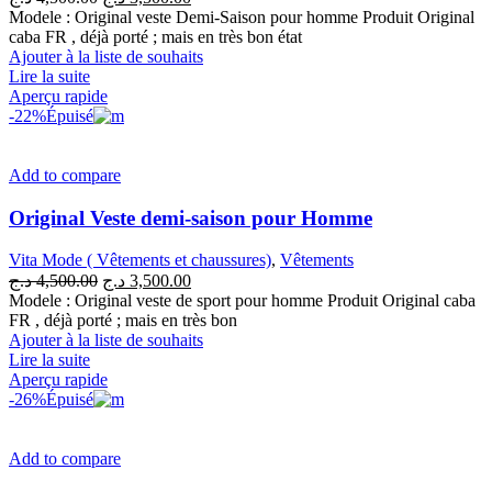
prix
prix
Modele : Original veste Demi-Saison pour homme Produit Original
initial
actuel
caba FR , déjà porté ; mais en très bon état
était :
est :
Ajouter à la liste de souhaits
3,500.00 د.ج.
4,500.00 د.ج.
Lire la suite
Aperçu rapide
-22%
Épuisé
Add to compare
Original Veste demi-saison pour Homme
Vita Mode ( Vêtements et chaussures)
,
Vêtements
Le
Le
د.ج
4,500.00
د.ج
3,500.00
prix
prix
Modele : Original veste de sport pour homme Produit Original caba
initial
actuel
FR , déjà porté ; mais en très bon
était :
est :
Ajouter à la liste de souhaits
3,500.00 د.ج.
4,500.00 د.ج.
Lire la suite
Aperçu rapide
-26%
Épuisé
Add to compare