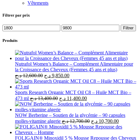
Vêtements
Filtrer par prix
Prix
Prix
Filtrer
min
max
Produits
Nutrafol Women’s Balance – Complément Alimentaire pour
la Croissance des Cheveux (Femmes 45 ans et plus)
Le
Le
د.ج
12,600.00
د.ج
9,850.00
prix
prix
initial
actuel
était :
est :
Sports Research Organic MCT Oil C8 – Huile MCT Bio –
Le
12,600.00 د.ج.
Le
9,850.00 د.ج.
473 ml
د.ج
13,400.00
د.ج
11,400.00
prix
prix
initial
actuel
était :
est :
NOW Berberine – Soutien de la glycémie – 90 capsules
13,400.00 د.ج.
Le
11,400.00 د.ج.
Le
molles-vitamine algerie
د.ج
12,700.00
د.ج
10,700.00
prix
prix
initial
actuel
était :
est :
FOLIGAIN® Minoxidil 5 % Mousse Repousse des Cheveux