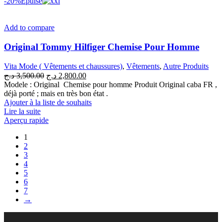
-20%
Épuisé
Add to compare
Original Tommy Hilfiger Chemise Pour Homme
Vita Mode ( Vêtements et chaussures)
,
Vêtements
,
Autre Produits
Le
Le
د.ج
3,500.00
د.ج
2,800.00
prix
prix
Modele : Original Chemise pour homme Produit Original caba FR ,
initial
actuel
déjà porté ; mais en très bon état .
était :
est :
Ajouter à la liste de souhaits
2,800.00 د.ج.
3,500.00 د.ج.
Lire la suite
Aperçu rapide
1
2
3
4
5
6
7
→