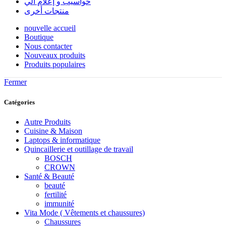
حواسيب و إعلام آلي
منتجات أخرى
nouvelle accueil
Boutique
Nous contacter
Nouveaux produits
Produits populaires
Fermer
Catégories
Autre Produits
Cuisine & Maison
Laptops & informatique
Quincaillerie et outillage de travail
BOSCH
CROWN
Santé & Beauté
beauté
fertilité
immunité
Vita Mode ( Vêtements et chaussures)
Chaussures