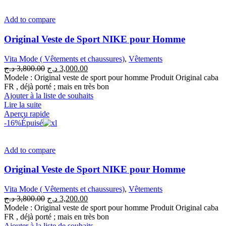
Add to compare
Original Veste de Sport NIKE pour Homme
Vita Mode ( Vêtements et chaussures)
,
Vêtements
Le
Le
د.ج
3,800.00
د.ج
3,000.00
prix
prix
Modele : Original veste de sport pour homme Produit Original caba
initial
actuel
FR , déjà porté ; mais en très bon
était :
est :
Ajouter à la liste de souhaits
3,000.00 د.ج.
3,800.00 د.ج.
Lire la suite
Aperçu rapide
-16%
Épuisé
Add to compare
Original Veste de Sport NIKE pour Homme
Vita Mode ( Vêtements et chaussures)
,
Vêtements
Le
Le
د.ج
3,800.00
د.ج
3,200.00
prix
prix
Modele : Original veste de sport pour homme Produit Original caba
initial
actuel
FR , déjà porté ; mais en très bon
était :
est :
Ajouter à la liste de souhaits