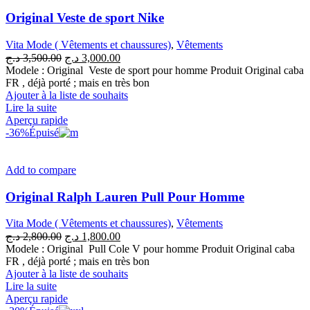
Original Veste de sport Nike
Vita Mode ( Vêtements et chaussures)
,
Vêtements
Le
Le
د.ج
3,500.00
د.ج
3,000.00
prix
prix
Modele : Original Veste de sport pour homme Produit Original caba
initial
actuel
FR , déjà porté ; mais en très bon
était :
est :
Ajouter à la liste de souhaits
3,000.00 د.ج.
3,500.00 د.ج.
Lire la suite
Aperçu rapide
-36%
Épuisé
Add to compare
Original Ralph Lauren Pull Pour Homme
Vita Mode ( Vêtements et chaussures)
,
Vêtements
Le
Le
د.ج
2,800.00
د.ج
1,800.00
prix
prix
Modele : Original Pull Cole V pour homme Produit Original caba
initial
actuel
FR , déjà porté ; mais en très bon
était :
est :
Ajouter à la liste de souhaits
1,800.00 د.ج.
2,800.00 د.ج.
Lire la suite
Aperçu rapide