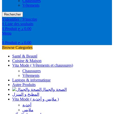
Chaussures
Vêtements
Rechercher
S'identifier / S'inscrire
0
Liste des souhaits
0
Produit
د.ج
0.00
Menu
0
Produit
د.ج
0.00
Browse Categories
Santé & Beauté
Cuisine & Maison
Vita Mode ( Vêtements et chaussures)
Chaussures
Vêtements
Laptops & informatique
Autre Produits
الصحة والجمال
المطبخ و المنزل
Vita Mode ( ملابس و أحذية )
أحذية
ملابس