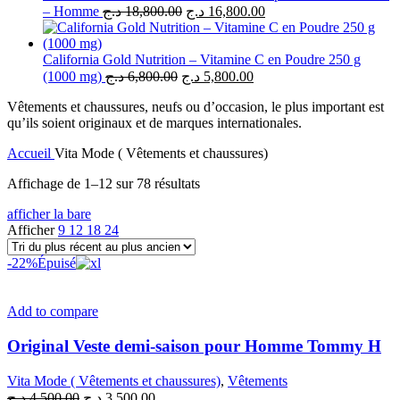
Le
Le
12,700.00 د.ج.
– Homme
د.ج
18,800.00
د.ج
16,800.00
prix
prix
initial
actuel
était :
est :
California Gold Nutrition – Vitamine C en Poudre 250 g
Le
Le
18,800.00 د.ج.
16,800.00 د.ج.
(1000 mg)
د.ج
6,800.00
د.ج
5,800.00
prix
prix
Vêtements et chaussures, neufs ou d’occasion, le plus important est
initial
actuel
qu’ils soient originaux et de marques internationales.
était :
est :
5,800.00 د.ج.
6,800.00 د.ج.
Accueil
Vita Mode ( Vêtements et chaussures)
Trié
Affichage de 1–12 sur 78 résultats
du
afficher la bare
plus
Afficher
9
12
18
24
récent
au
-22%
Épuisé
plus
ancien
Add to compare
Original Veste demi-saison pour Homme Tommy H
Vita Mode ( Vêtements et chaussures)
,
Vêtements
Le
Le
د.ج
4,500.00
د.ج
3,500.00