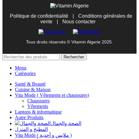
Politique de confidentialité
|
Conditions générales de
vente
|
Nous contacter
Tous droits réservés © Vitamin Algerie 2025.
Rechercher
Menu
Catègories
Santé & Beauté
Cuisine & Maison
Vita Mode ( Vêtements et chaussures)
Chaussures
Vêtements
Laptops & informatique
Autre Produits
الصحة والجمال
المطبخ و المنزل
Vita Mode ( ملابس و أحذية )