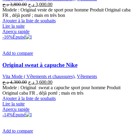
Le
Le
د.ج
3,800.00
د.ج
3,000.00
prix
prix
Modele : Original veste de sport pour homme Produit Original caba
initial
actuel
FR , déjà porté ; mais en très bon
était :
est :
Ajouter à la liste de souhaits
3,000.00 د.ج.
3,800.00 د.ج.
Lire la suite
Aperçu rapide
-16%
Épuisé
Add to compare
Original sweat à capuche Nike
Vita Mode ( Vêtements et chaussures)
,
Vêtements
Le
Le
د.ج
4,300.00
د.ج
3,600.00
prix
prix
Modele : Original sweat a capuche sport pour homme Produit
initial
actuel
Original caba FR , déjà porté ; mais en très
était :
est :
Ajouter à la liste de souhaits
3,600.00 د.ج.
4,300.00 د.ج.
Lire la suite
Aperçu rapide
-14%
Épuisé
Add to compare