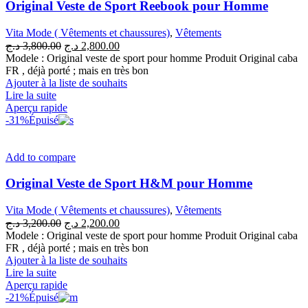
Original Veste de Sport Reebook pour Homme
Vita Mode ( Vêtements et chaussures)
,
Vêtements
Le
Le
د.ج
3,800.00
د.ج
2,800.00
prix
prix
Modele : Original veste de sport pour homme Produit Original caba
initial
actuel
FR , déjà porté ; mais en très bon
était :
est :
Ajouter à la liste de souhaits
2,800.00 د.ج.
3,800.00 د.ج.
Lire la suite
Aperçu rapide
-31%
Épuisé
Add to compare
Original Veste de Sport H&M pour Homme
Vita Mode ( Vêtements et chaussures)
,
Vêtements
Le
Le
د.ج
3,200.00
د.ج
2,200.00
prix
prix
Modele : Original veste de sport pour homme Produit Original caba
initial
actuel
FR , déjà porté ; mais en très bon
était :
est :
Ajouter à la liste de souhaits
2,200.00 د.ج.
3,200.00 د.ج.
Lire la suite
Aperçu rapide
-21%
Épuisé