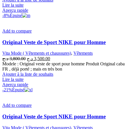
3,200.00 د.ج.
3,800.00 د.ج.
Lire la suite
Aperçu rapide
-8%
Épuisé
Add to compare
Original Veste de Sport NIKE pour Homme
Vita Mode ( Vêtements et chaussures)
,
Vêtements
Le
Le
د.ج
3,800.00
د.ج
3,500.00
prix
prix
Modele : Original veste de sport pour homme Produit Original caba
initial
actuel
FR , déjà porté ; mais en très bon
était :
est :
Ajouter à la liste de souhaits
3,500.00 د.ج.
3,800.00 د.ج.
Lire la suite
Aperçu rapide
-21%
Épuisé
Add to compare
Original Veste de Sport NIKE pour Homme
Vita Mode ( Vêtements et chaussures)
,
Vêtements