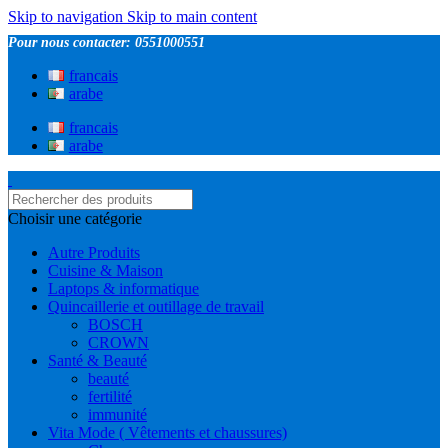
Skip to navigation
Skip to main content
Pour nous contacter: 0551000551
francais
arabe
francais
arabe
Choisir une catégorie
Autre Produits
Cuisine & Maison
Laptops & informatique
Quincaillerie et outillage de travail
BOSCH
CROWN
Santé & Beauté
beauté
fertilité
immunité
Vita Mode ( Vêtements et chaussures)