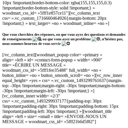
10px !important;border-bottom-color: rgba(155,155,155,0.3)
!important;border-bottom-style: solid !important;} »
woodmart_css_id= »5fff1e857ce11″][vc_column_text
css= ».vc_custom_1716660464926{margin-bottom: 20px
!important;} » text_larger= »no » woodmart_inline= »no »]
Que vous cherchiez des réponses, ou que vous ayez des questions et demandes
de renseignements
, ou que vous ayez un problème
, n’hésitez pas,
nous sommes heureux de vous servir
[/vc_column_text][woodmart_popup color= »primary »
align= »left » id= »contact-form-popup » width= »900″
title= »ÉCRIRE UN MESSAGE »
woodmart_css_id= »5fff1fee35488″ full_width= »no »
button_inline= »no » button_smooth_scroll= »no »][vc_row_inner
equal_height= »yes » css= ».vc_custom_1493299761637{margin-
top: -30px !important;margin-right: -30px !important;margin-bottom:
-30px !important;margin-left: -30px !important;} »]
[vc_column_inner width= »2/3″
css= ».vc_custom_1493299937177{padding-top: 30px
!important;padding-right: 30px !important;padding-bottom: 15px
!important;padding-left: 30px !important;} »][woodmart_title
align= »left » size= »small » title= »ENVOIE-NOUS UN
MESSAGE » woodmart_css_id= »5fff21b6d5f82″]