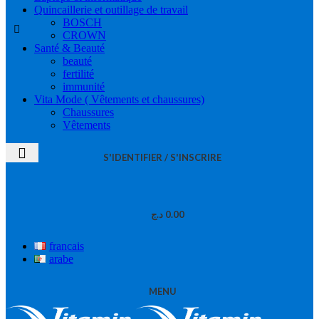
Quincaillerie et outillage de travail
BOSCH
CROWN
Santé & Beauté
beauté
fertilité
immunité
Vita Mode ( Vêtements et chaussures)
Chaussures
Vêtements
S'IDENTIFIER / S'INSCRIRE
د.ج
0.00
francais
arabe
MENU