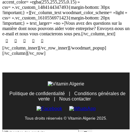
accent_color= »rgba(255,255,255,0.15) »
css= ».vc_custom_1484144347493{margin-bottom: 30px
!important;} »][vc_column_text woodmart_color_scheme= »light »
css= ».vc_custom_1610556971423{margin-bottom: 20px
!important;} » text_larger= »no »]Vous avez des questions sur la
manière dont nous pouvons aider votre entreprise? Envoyez-nous un
e-mail et nous vous contacterons sous peu.[/vc_column_text]
[/vc_column_inner][/vc_row_inner][/woodmart_popup]
[/vc_column][/vc_row]
Politique de confidentialité
|
Conditions générales de
vente
|
Nous contacter
Tous droits réservés © Vitamin Algerie 2025.