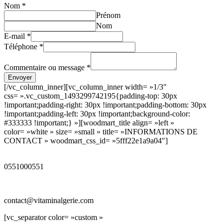
Nom
*
Prénom
Nom
E-mail
*
Téléphone
*
Commentaire ou message
*
Envoyer
[/vc_column_inner][vc_column_inner width= »1/3″
css= ».vc_custom_1493299742195{padding-top: 30px
!important;padding-right: 30px !important;padding-bottom: 30px
!important;padding-left: 30px !important;background-color:
#333333 !important;} »][woodmart_title align= »left »
color= »white » size= »small » title= »INFORMATIONS DE
CONTACT » woodmart_css_id= »5fff22e1a9a04″]
0551000551
contact@vitaminalgerie.com
[vc_separator color= »custom »