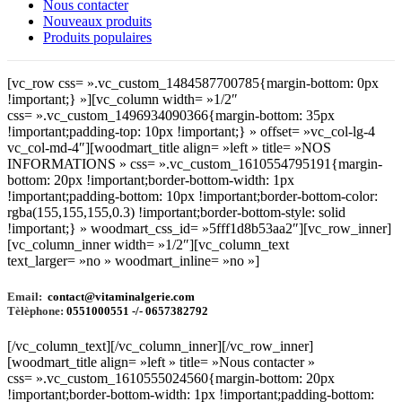
Nous contacter
Nouveaux produits
Produits populaires
[vc_row css= ».vc_custom_1484587700785{margin-bottom: 0px
!important;} »][vc_column width= »1/2″
css= ».vc_custom_1496934090366{margin-bottom: 35px
!important;padding-top: 10px !important;} » offset= »vc_col-lg-4
vc_col-md-4″][woodmart_title align= »left » title= »NOS
INFORMATIONS » css= ».vc_custom_1610554795191{margin-
bottom: 20px !important;border-bottom-width: 1px
!important;padding-bottom: 10px !important;border-bottom-color:
rgba(155,155,155,0.3) !important;border-bottom-style: solid
!important;} » woodmart_css_id= »5fff1d8b53aa2″][vc_row_inner]
[vc_column_inner width= »1/2″][vc_column_text
text_larger= »no » woodmart_inline= »no »]
Email:
contact@vitaminalgerie.com
Tèlèphone:
0551000551 -/- 0657382792
[/vc_column_text][/vc_column_inner][/vc_row_inner]
[woodmart_title align= »left » title= »Nous contacter »
css= ».vc_custom_1610555024560{margin-bottom: 20px
!important;border-bottom-width: 1px !important;padding-bottom: