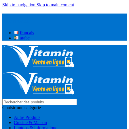
Skip to navigation
Skip to main content
0551-00-0551 / 0657-38-27-92 Pour toute assistance, Merci de
nous contacter
francais
arabe
Choisir une catégorie
Autre Produits
Cuisine & Maison
Laptops & informatique