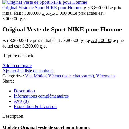
Original Veste de Sport NIKE pour Homme
د.ج
3,800.00
Le prix
initial était : 3,800.00 د.ج.
د.ج
3,000.00
Le prix actuel est :
3,000.00 د.ج.
Original Veste de Sport NIKE pour Homme
د.ج
3,800.00
Le prix initial était : 3,800.00 د.ج.
د.ج
3,200.00
Le prix
actuel est : 3,200.00 د.ج.
Rupture de stock
Add to compare
Ajouter à la liste de souhaits
Catégories :
Vita Mode ( Vêtements et chaussures)
,
Vêtements
Share:
Description
Informations complémentaires
Avis (0)
Expédition & Livraison
Description
Modele : Original veste de sport pour homme