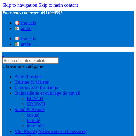
Skip to navigation
Skip to main content
Pour nous contacter: 0551000551
francais
arabe
francais
arabe
Choisir une catégorie
Autre Produits
Cuisine & Maison
Laptops & informatique
Quincaillerie et outillage de travail
BOSCH
CROWN
Santé & Beauté
beauté
fertilité
immunité
Vita Mode ( Vêtements et chaussures)