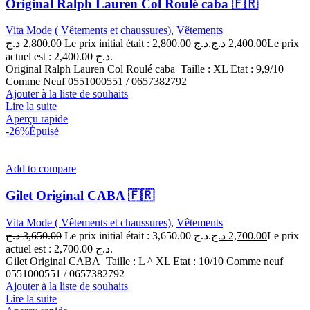
Original Ralph Lauren Col Roulé caba 🇫🇷
Vita Mode ( Vêtements et chaussures)
,
Vêtements
د.ج
2,800.00
Le prix initial était : 2,800.00 د.ج.
د.ج
2,400.00
Le prix
actuel est : 2,400.00 د.ج.
Original Ralph Lauren Col Roulé caba Taille : XL Etat : 9,9/10
Comme Neuf 0551000551 / 0657382792
Ajouter à la liste de souhaits
Lire la suite
Aperçu rapide
-26%
Épuisé
Add to compare
Gilet Original CABA 🇫🇷
Vita Mode ( Vêtements et chaussures)
,
Vêtements
د.ج
3,650.00
Le prix initial était : 3,650.00 د.ج.
د.ج
2,700.00
Le prix
actuel est : 2,700.00 د.ج.
Gilet Original CABA Taille : L ^ XL Etat : 10/10 Comme neuf
0551000551 / 0657382792
Ajouter à la liste de souhaits
Lire la suite