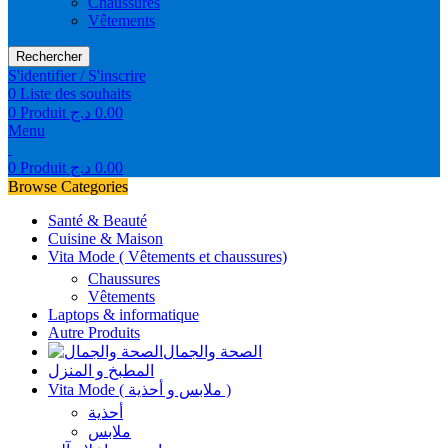
Chaussures
Vêtements
Rechercher
S'identifier / S'inscrire
0
Liste des souhaits
0
Produit
د.ج
0.00
Menu
0
Produit
د.ج
0.00
Browse Categories
Santé & Beauté
Cuisine & Maison
Vita Mode ( Vêtements et chaussures)
Chaussures
Vêtements
Laptops & informatique
Autre Produits
الصحة والجمال
المطبخ و المنزل
Vita Mode ( ملابس و أحذية )
أحذية
ملابس