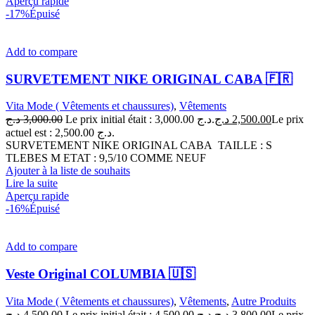
Aperçu rapide
-17%
Épuisé
Add to compare
SURVETEMENT NIKE ORIGINAL CABA 🇫🇷
Vita Mode ( Vêtements et chaussures)
,
Vêtements
د.ج
3,000.00
Le prix initial était : 3,000.00 د.ج.
د.ج
2,500.00
Le prix
actuel est : 2,500.00 د.ج.
SURVETEMENT NIKE ORIGINAL CABA TAILLE : S
TLEBES M ETAT : 9,5/10 COMME NEUF
Ajouter à la liste de souhaits
Lire la suite
Aperçu rapide
-16%
Épuisé
Add to compare
Veste Original COLUMBIA 🇺🇸
Vita Mode ( Vêtements et chaussures)
,
Vêtements
,
Autre Produits
د.ج
4,500.00
Le prix initial était : 4,500.00 د.ج.
د.ج
3,800.00
Le prix