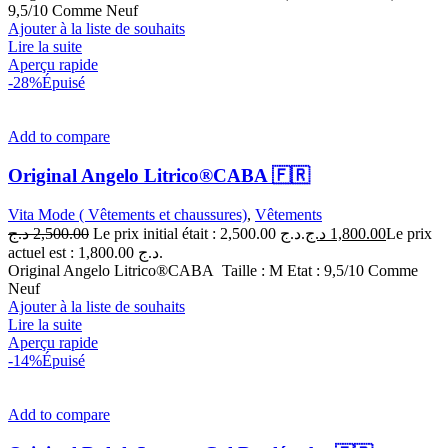
9,5/10 Comme Neuf
Ajouter à la liste de souhaits
Lire la suite
Aperçu rapide
-28%
Épuisé
Add to compare
Original Angelo Litrico®CABA 🇫🇷
Vita Mode ( Vêtements et chaussures)
,
Vêtements
د.ج
2,500.00
Le prix initial était : 2,500.00 د.ج.
د.ج
1,800.00
Le prix
actuel est : 1,800.00 د.ج.
Original Angelo Litrico®CABA Taille : M Etat : 9,5/10 Comme
Neuf
Ajouter à la liste de souhaits
Lire la suite
Aperçu rapide
-14%
Épuisé
Add to compare