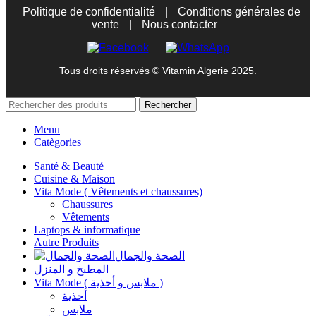
Politique de confidentialité
|
Conditions générales de
vente
|
Nous contacter
Tous droits réservés © Vitamin Algerie 2025.
Rechercher
Menu
Catègories
Santé & Beauté
Cuisine & Maison
Vita Mode ( Vêtements et chaussures)
Chaussures
Vêtements
Laptops & informatique
Autre Produits
الصحة والجمال
المطبخ و المنزل
Vita Mode ( ملابس و أحذية )
أحذية
ملابس