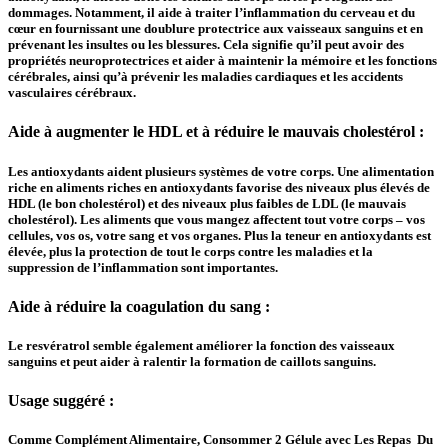
dommages. Notamment, il aide à traiter l’inflammation du cerveau et du
cœur en fournissant une doublure protectrice aux vaisseaux sanguins et en
prévenant les insultes ou les blessures. Cela signifie qu’il peut avoir des
propriétés neuroprotectrices et aider à maintenir la mémoire et les fonctions
cérébrales, ainsi qu’à prévenir les maladies cardiaques et les accidents
vasculaires cérébraux.
Aide à augmenter le HDL et à réduire le mauvais cholestérol :
Les antioxydants aident plusieurs systèmes de votre corps. Une alimentation
riche en aliments riches en antioxydants favorise des niveaux plus élevés de
HDL (le bon cholestérol) et des niveaux plus faibles de LDL (le mauvais
cholestérol). Les aliments que vous mangez affectent tout votre corps – vos
cellules, vos os, votre sang et vos organes. Plus la teneur en antioxydants est
élevée, plus la protection de tout le corps contre les maladies et la
suppression de l’inflammation sont importantes.
Aide à réduire la coagulation du sang :
Le resvératrol semble également améliorer la fonction des vaisseaux
sanguins et peut aider à ralentir la formation de caillots sanguins.
Usage suggéré :
Comme Complément Alimentaire, Consommer 2 Gélule avec Les Repas Du