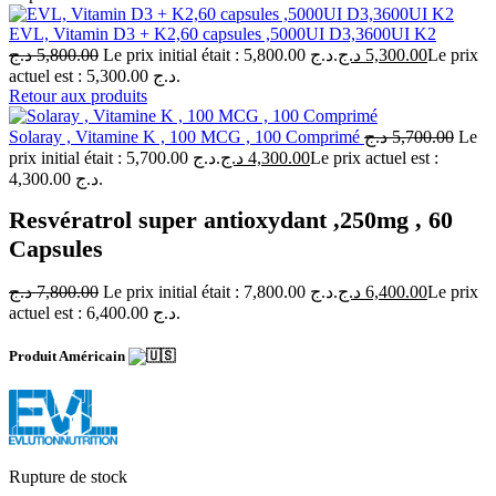
EVL, Vitamin D3 + K2,60 capsules ,5000UI D3,3600UI K2
د.ج
5,800.00
Le prix initial était : 5,800.00 د.ج.
د.ج
5,300.00
Le prix
actuel est : 5,300.00 د.ج.
Retour aux produits
Solaray , Vitamine K , 100 MCG , 100 Comprimé
د.ج
5,700.00
Le
prix initial était : 5,700.00 د.ج.
د.ج
4,300.00
Le prix actuel est :
4,300.00 د.ج.
Resvératrol super antioxydant ,250mg , 60
Capsules
د.ج
7,800.00
Le prix initial était : 7,800.00 د.ج.
د.ج
6,400.00
Le prix
actuel est : 6,400.00 د.ج.
Produit Américain
Rupture de stock