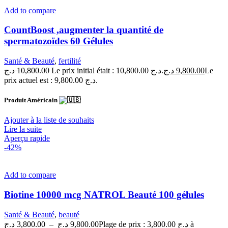
Add to compare
CountBoost ,augmenter la quantité de
spermatozoïdes 60 Gélules
Santé & Beauté
,
fertilité
د.ج
10,800.00
Le prix initial était : 10,800.00 د.ج.
د.ج
9,800.00
Le
prix actuel est : 9,800.00 د.ج.
Produit Américain
Ajouter à la liste de souhaits
Lire la suite
Aperçu rapide
-42%
Add to compare
Biotine 10000 mcg NATROL Beauté 100 gélules
Santé & Beauté
,
beauté
د.ج
3,800.00
–
د.ج
9,800.00
Plage de prix : 3,800.00 د.ج à