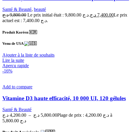
Santé & Beauté
,
beauté
د.ج
9,800.00
Le prix initial était : 9,800.00 د.ج.
د.ج
7,400.00
Le prix
actuel est : 7,400.00 د.ج.
Produit Koréen 🇰🇷
Venu de USA
Ajouter à la liste de souhaits
Lire la suite
Aperçu rapide
-16%
Add to compare
Vitamine D3 haute efficacité, 10 000 UI, 120 gélules
Santé & Beauté
د.ج
4,200.00
–
د.ج
5,800.00
Plage de prix : 4,200.00 د.ج à
5,800.00 د.ج