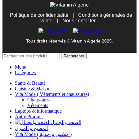
Politique de confidentialité
|
Conditions générales de
vente
|
Nous contacter
Tous droits réservés © Vitamin Algerie 2025.
Rechercher
Menu
Catègories
Santé & Beauté
Cuisine & Maison
Vita Mode ( Vêtements et chaussures)
Chaussures
Vêtements
Laptops & informatique
Autre Produits
الصحة والجمال
المطبخ و المنزل
Vita Mode ( ملابس و أحذية )