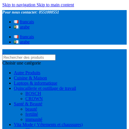
Skip to navigation
Skip to main content
Pour nous contacter: 0551000551
francais
arabe
francais
arabe
Choisir une catégorie
Autre Produits
Cuisine & Maison
Laptops & informatique
Quincaillerie et outillage de travail
BOSCH
CROWN
Santé & Beauté
beauté
fertilité
immunité
Vita Mode ( Vêtements et chaussures)