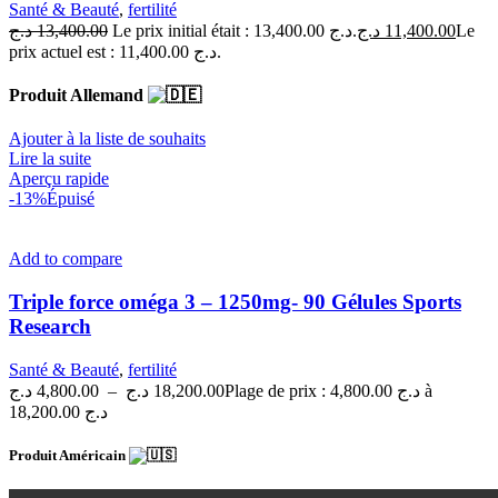
Santé & Beauté
,
fertilité
د.ج
13,400.00
Le prix initial était : 13,400.00 د.ج.
د.ج
11,400.00
Le
prix actuel est : 11,400.00 د.ج.
Produit Allemand
Ajouter à la liste de souhaits
Lire la suite
Aperçu rapide
-13%
Épuisé
Add to compare
Triple force oméga 3 – 1250mg- 90 Gélules Sports
Research
Santé & Beauté
,
fertilité
د.ج
4,800.00
–
د.ج
18,200.00
Plage de prix : 4,800.00 د.ج à
18,200.00 د.ج
Produit Américain