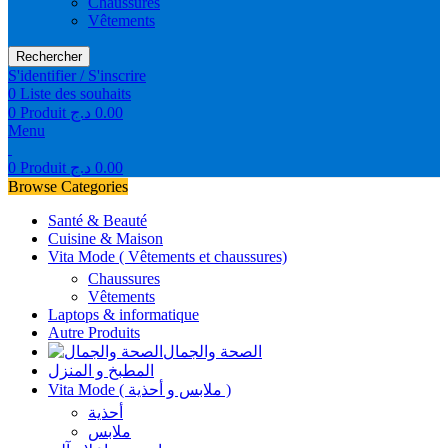
Chaussures
Vêtements
Rechercher
S'identifier / S'inscrire
0
Liste des souhaits
0
Produit
د.ج
0.00
Menu
0
Produit
د.ج
0.00
Browse Categories
Santé & Beauté
Cuisine & Maison
Vita Mode ( Vêtements et chaussures)
Chaussures
Vêtements
Laptops & informatique
Autre Produits
الصحة والجمال
المطبخ و المنزل
Vita Mode ( ملابس و أحذية )
أحذية
ملابس