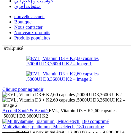
حواسيب و إعلام آلي
منتجات أخرى
nouvelle accueil
Boutique
Nous contacter
Nouveaux produits
Produits populaires
-9%
Épuisé
Cliquez pour agrandir
Accueil
Santé & Beauté
EVL, Vitamin D3 + K2,60 capsules
,5000UI D3,3600UI K2
Multivitamine , platinium , Muscletech ,180 comprimé
د.ج
12,800.00
Le prix initial était : 12,800.00 د.ج.
د.ج
9,800.00
Le