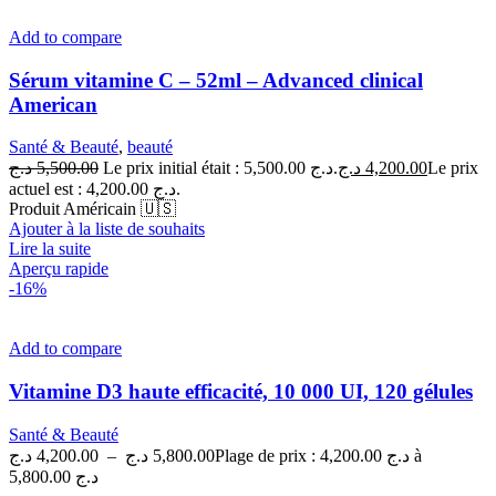
Add to compare
Sérum vitamine C – 52ml – Advanced clinical
American
Santé & Beauté
,
beauté
د.ج
5,500.00
Le prix initial était : 5,500.00 د.ج.
د.ج
4,200.00
Le prix
actuel est : 4,200.00 د.ج.
Produit Américain 🇺🇸
Ajouter à la liste de souhaits
Lire la suite
Aperçu rapide
-16%
Add to compare
Vitamine D3 haute efficacité, 10 000 UI, 120 gélules
Santé & Beauté
د.ج
4,200.00
–
د.ج
5,800.00
Plage de prix : 4,200.00 د.ج à
5,800.00 د.ج