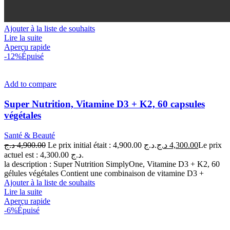
Ajouter à la liste de souhaits
Lire la suite
Aperçu rapide
-12%
Épuisé
Add to compare
Super Nutrition, Vitamine D3 + K2, 60 capsules
végétales
Santé & Beauté
د.ج
4,900.00
Le prix initial était : 4,900.00 د.ج.
د.ج
4,300.00
Le prix
actuel est : 4,300.00 د.ج.
la description : Super Nutrition SimplyOne, Vitamine D3 + K2, 60
gélules végétales Contient une combinaison de vitamine D3 +
Ajouter à la liste de souhaits
Lire la suite
Aperçu rapide
-6%
Épuisé