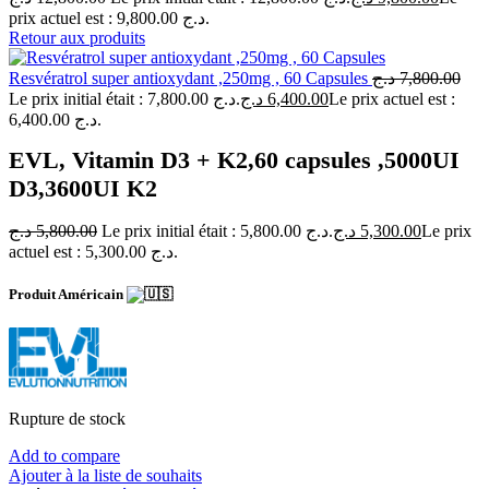
prix actuel est : 9,800.00 د.ج.
Retour aux produits
Resvératrol super antioxydant ,250mg , 60 Capsules
د.ج
7,800.00
Le prix initial était : 7,800.00 د.ج.
د.ج
6,400.00
Le prix actuel est :
6,400.00 د.ج.
EVL, Vitamin D3 + K2,60 capsules ,5000UI
D3,3600UI K2
د.ج
5,800.00
Le prix initial était : 5,800.00 د.ج.
د.ج
5,300.00
Le prix
actuel est : 5,300.00 د.ج.
Produit Américain
Rupture de stock
Add to compare
Ajouter à la liste de souhaits