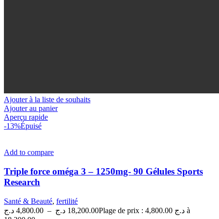
Ajouter à la liste de souhaits
Ajouter au panier
Aperçu rapide
-13%
Épuisé
Add to compare
Triple force oméga 3 – 1250mg- 90 Gélules Sports
Research
Santé & Beauté
,
fertilité
د.ج
4,800.00
–
د.ج
18,200.00
Plage de prix : 4,800.00 د.ج à