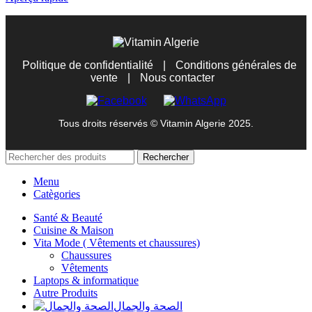
Politique de confidentialité
|
Conditions générales de
vente
|
Nous contacter
Tous droits réservés © Vitamin Algerie 2025.
Rechercher
Menu
Catègories
Santé & Beauté
Cuisine & Maison
Vita Mode ( Vêtements et chaussures)
Chaussures
Vêtements
Laptops & informatique
Autre Produits
الصحة والجمال