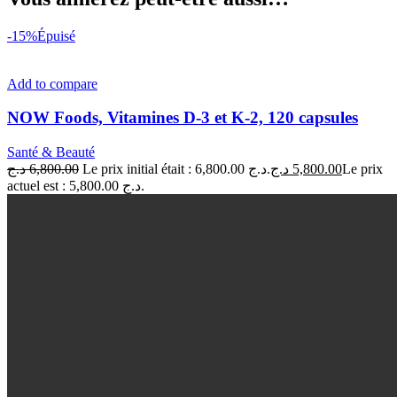
-15%
Épuisé
Add to compare
NOW Foods, Vitamines D-3 et K-2, 120 capsules
Santé & Beauté
د.ج
6,800.00
Le prix initial était : 6,800.00 د.ج.
د.ج
5,800.00
Le prix
actuel est : 5,800.00 د.ج.