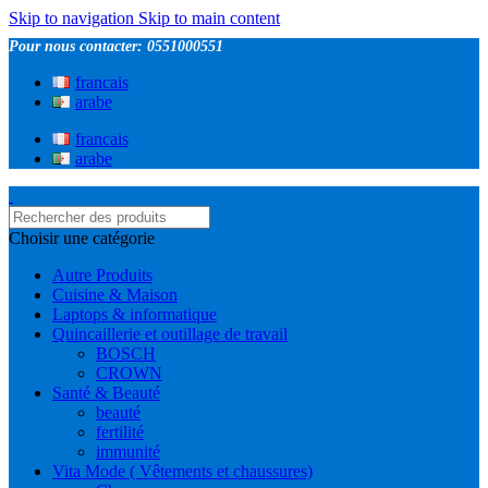
Skip to navigation
Skip to main content
Pour nous contacter: 0551000551
francais
arabe
francais
arabe
Choisir une catégorie
Autre Produits
Cuisine & Maison
Laptops & informatique
Quincaillerie et outillage de travail
BOSCH
CROWN
Santé & Beauté
beauté
fertilité
immunité
Vita Mode ( Vêtements et chaussures)