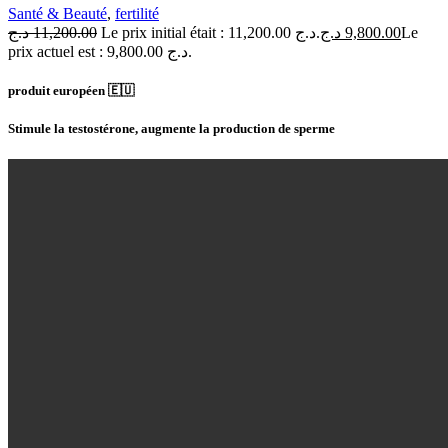
Santé & Beauté
,
fertilité
د.ج
11,200.00
Le prix initial était : 11,200.00 د.ج.
د.ج
9,800.00
Le
prix actuel est : 9,800.00 د.ج.
produit européen 🇪🇺
Stimule la testostérone, augmente la production de sperme