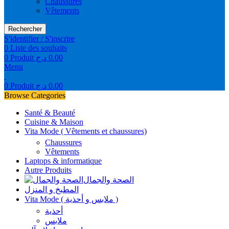
Chaussures
Vêtements
Rechercher
S'identifier / S'inscrire
0
Liste des souhaits
0
Produit
د.ج
0.00
Menu
0
Produit
د.ج
0.00
Browse Categories
Santé & Beauté
Cuisine & Maison
Vita Mode ( Vêtements et chaussures)
Chaussures
Vêtements
Laptops & informatique
Autre Produits
الصحة والجمال
المطبخ و المنزل
Vita Mode ( ملابس و أحذية )
أحذية
ملابس