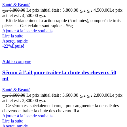
Santé & Beauté
د.ج
5,800.00
Le prix initial était : 5,800.00 د.ج.
د.ج
4,500.00
Le prix
actuel est : 4,500.00 د.ج.
– Kit de blanchiment à action rapide (5 minutes), composé de trois
pièces : – Gel éclaircissant rapide – 56g.
Ajouter à la liste de souhaits
Lire la suite
Aperçu rapide
-22%
Épuisé
Add to compare
Sérum à l’ail pour traiter la chute des cheveux 50
ml.
Santé & Beauté
د.ج
3,600.00
Le prix initial était : 3,600.00 د.ج.
د.ج
2,800.00
Le prix
actuel est : 2,800.00 د.ج.
– Ce sérum est spécialement conçu pour augmenter la densité des
cheveux et traiter la chute des cheveux. Il a
Ajouter à la liste de souhaits
Lire la suite
Aperçu rapide