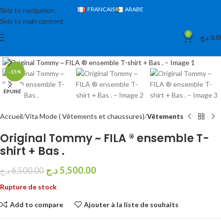
FRANCAIS
ARABE
Skip to navigation
Skip to main content
0
د.ج
0.0
Cliquez pour agrandir
-15%
ÉPUISÉ
Accueil
Vita Mode ( Vêtements et chaussures)
Vêtements
Original Tommy ~ FILA ® ensemble T-
shirt + Bas .
د.ج
5,500.00
د.ج
6,500.00
Rupture de stock
Add to compare
Ajouter à la liste de souhaits