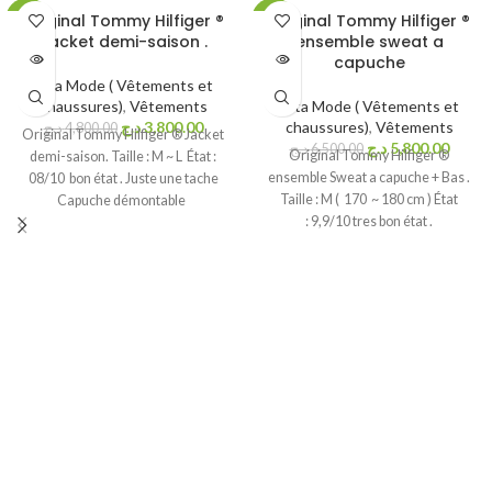
Original Tommy Hilfiger ®
Original Tommy Hilfiger ®
-21%
-11%
Jacket demi-saison .
ensemble sweat a
capuche
ÉPUISÉ
ÉPUISÉ
Vita Mode ( Vêtements et
chaussures)
,
Vêtements
Vita Mode ( Vêtements et
د.ج
3,800.00
chaussures)
,
Vêtements
د.ج
4,800.00
Original Tommy Hilfiger ® Jacket
د.ج
5,800.00
د.ج
6,500.00
Original Tommy Hilfiger ®
demi-saison. Taille : M ~ L État :
ensemble Sweat a capuche + Bas .
08/10 bon état . Juste une tache
Taille : M ( 170 ~ 180 cm ) État
Capuche démontable
: 9,9/10 tres bon état .