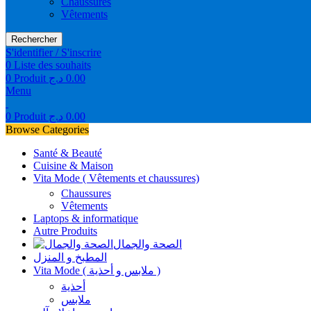
Chaussures
Vêtements
Rechercher
S'identifier / S'inscrire
0
Liste des souhaits
0
Produit
د.ج
0.00
Menu
0
Produit
د.ج
0.00
Browse Categories
Santé & Beauté
Cuisine & Maison
Vita Mode ( Vêtements et chaussures)
Chaussures
Vêtements
Laptops & informatique
Autre Produits
الصحة والجمال
المطبخ و المنزل
Vita Mode ( ملابس و أحذية )
أحذية
ملابس