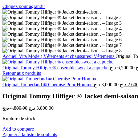
Cliquez pour agrandir
Accueil
Vita Mode ( Vêtements et chaussures)
Vêtements
Original To
Original Tommy Hilfiger ® ensemble sweat a capuche
د.ج
6,500.00
ج
p
Retour aux produits
i
é
Le
Original Timberland ® Chemise Pour Homme
د.ج
3,000.00
د.ج
2,60
prix
Original Tommy Hilfiger ® Jacket demi-saison
initial
était :
Le
Le
د.ج
4,800.00
د.ج
3,800.00
prix
prix
Rupture de stock
initial
actuel
était :
est :
Add to compare
3,800.00 د.ج.
4,800.00 د.ج.
Ajouter à la liste de souhaits