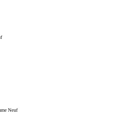
uf
omme Neuf