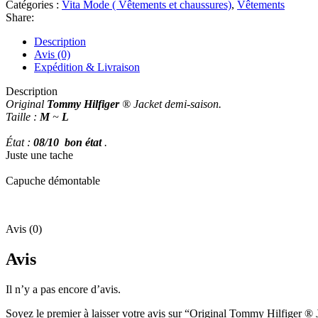
Catégories :
Vita Mode ( Vêtements et chaussures)
,
Vêtements
Share:
Description
Avis (0)
Expédition & Livraison
Description
Original
Tommy Hilfiger
® Jacket demi-saison.
Taille :
M
~
L
État :
08
/10 bon état
.
Juste une tache
Capuche démontable
Avis (0)
Avis
Il n’y a pas encore d’avis.
Soyez le premier à laisser votre avis sur “Original Tommy Hilfiger ® 