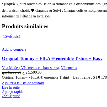
: jusqu’à 5 jours ouvrables, selon la distance et la disponibilité des 
de livraison choisi. 🛡 Garantie & Suivi : Chaque colis est soigneusem
informer de l’état de la livraison.
Produits similaires
-15%
Épuisé
Add to compare
Original Tommy ~ FILA ® ensemble T-shirt + Bas .
Vita Mode ( Vêtements et chaussures)
,
Vêtements
Le
Le
د.ج
6,500.00
د.ج
5,500.00
prix
prix
Original Tommy ~ FILA ® ensemble T-shirt + Bas . Taille : S ( 🚹 178 
initial
actuel
Ajouter à la liste de souhaits
était :
est :
Lire la suite
5,500.00 د.ج.
6,500.00 د.ج.
Aperçu rapide
-22%
Épuisé