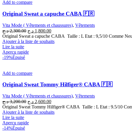
Add to compare
Original Sweat a capuche CABA 🇫🇷
Vita Mode ( Vêtements et chaussures)
,
Vêtements
Le
Le
د.ج
2,300.00
د.ج
1,800.00
prix
prix
Original Sweat a capuche CABA Taille : L Etat : 9,5/10 Comme Ne
initial
actuel
Ajouter à la liste de souhaits
était :
est :
Lire la suite
1,800.00 د.ج.
2,300.00 د.ج.
Aperçu rapide
-19%
Épuisé
Add to compare
Original Sweat Tommy Hilfiger® CABA 🇫🇷
Vita Mode ( Vêtements et chaussures)
,
Vêtements
Le
Le
د.ج
3,200.00
د.ج
2,600.00
prix
prix
Original Sweat Tommy Hilfiger® CABA Taille : L Etat : 9.5/10 C
initial
actuel
Ajouter à la liste de souhaits
était :
est :
Lire la suite
2,600.00 د.ج.
3,200.00 د.ج.
Aperçu rapide
-14%
Épuisé