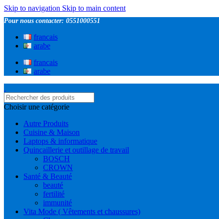
Skip to navigation
Skip to main content
Pour nous contacter: 0551000551
francais
arabe
francais
arabe
Choisir une catégorie
Autre Produits
Cuisine & Maison
Laptops & informatique
Quincaillerie et outillage de travail
BOSCH
CROWN
Santé & Beauté
beauté
fertilité
immunité
Vita Mode ( Vêtements et chaussures)