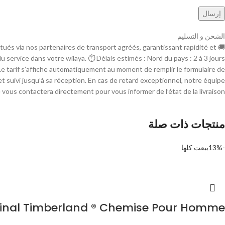
الشحن و التسليم
ctués via nos partenaires de transport agréés, garantissant rapidité et
é du service dans votre wilaya. ⏱ Délais estimés : Nord du pays : 2 à 3 jours
n : Le tarif s’affiche automatiquement au moment de remplir le formulaire de
t suivi jusqu’à sa réception. En cas de retard exceptionnel, notre équipe
 vous contactera directement pour vous informer de l’état de la livraison.
منتجات ذات صلة
-13%
بيعت كلها
ginal Timberland ® Chemise Pour Homme