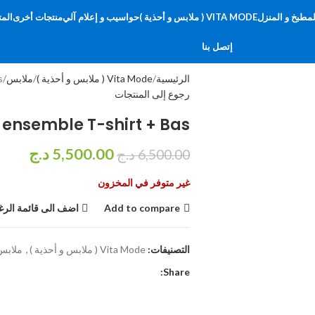
لمطبخ و المنزل
VITA MODE ( ملابس و أحذية )
حواسيب و إعلام آلي
منتجات أخرى
المت
إتصل بنا
الرئيسية
Vita Mode ( ملابس و أحذية )
ملابس
.
رجوع إلى المنتجات
ensemble T-shirt + Bas .
5,500.00
د.ج
6,500.00
د.ج
غير متوفر في المخزون
Add to compare
اضف الى قائمة الرغ
التصنيفات:
Vita Mode ( ملابس و أحذية )
,
ملابس
Share: