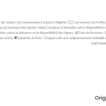
son de toutes vos commandes à travers l’Algérie 🇩🇿 Les envois sont effe
eau du transporteur (point relais). Livraison à domicile, selon disponibilit
les, selon la distance et la disponibilité des lignes. 💰 Frais de livraiso
on choisi. 🛡 Garantie & Suivi : Chaque colis est soigneusement emballé e
logistique
Ori