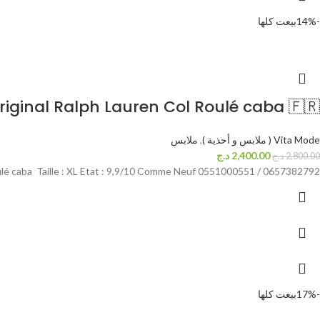
-14%
بيعت كلها
riginal Ralph Lauren Col Roulé caba 🇫🇷
Vita Mode ( ملابس و أحذية )
,
ملابس
2,400.00
د.ج
2,800.00
د.ج
ulé caba Taille : XL Etat : 9,9/10 Comme Neuf 0551000551 / 0657382792
-17%
بيعت كلها