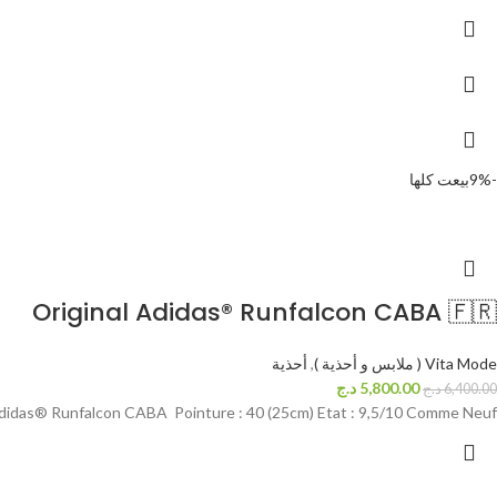
-9%
بيعت كلها
Original Adidas® Runfalcon CABA 🇫🇷
Vita Mode ( ملابس و أحذية )
,
أحذية
5,800.00
د.ج
6,400.00
د.ج
Adidas® Runfalcon CABA Pointure : 40 (25cm) Etat : 9,5/10 Comme Neuf