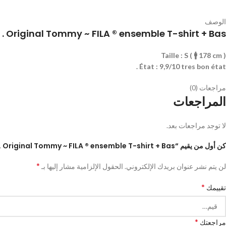
الوصف
Original Tommy ~ FILA ® ensemble T-shirt + Bas .
Taille : S ( 🚹 178 cm )
État : 9,9/10 tres bon état .
مراجعات (0)
المراجعات
لا توجد مراجعات بعد.
كن أول من يقيم “Original Tommy ~ FILA ® ensemble T-shirt + Bas .”
*
لن يتم نشر عنوان بريدك الإلكتروني.
الحقول الإلزامية مشار إليها بـ
*
تقييمك
*
مراجعتك