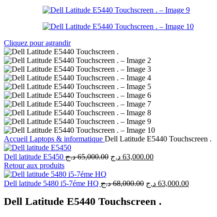
Cliquez pour agrandir
Accueil
Laptops & informatique
Dell Latitude E5440 Touchscreen .
Dell latitude E5450
د.ج
65,000.00
د.ج
63,000.00
Retour aux produits
Dell latitude 5480 i5-7éme HQ
د.ج
68,000.00
د.ج
63,000.00
Dell Latitude E5440 Touchscreen .