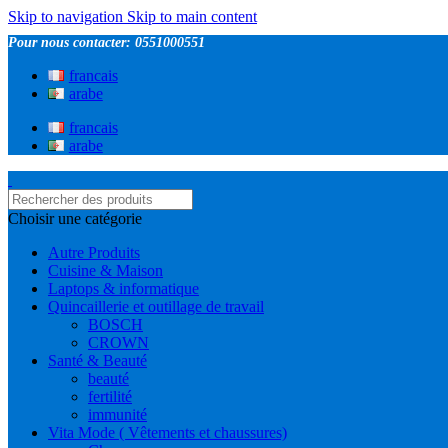
Skip to navigation
Skip to main content
Pour nous contacter: 0551000551
francais
arabe
francais
arabe
Choisir une catégorie
Autre Produits
Cuisine & Maison
Laptops & informatique
Quincaillerie et outillage de travail
BOSCH
CROWN
Santé & Beauté
beauté
fertilité
immunité
Vita Mode ( Vêtements et chaussures)