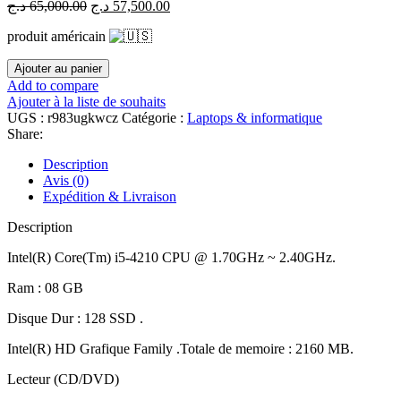
د.ج
65,000.00
د.ج
57,500.00
produit américain
Ajouter au panier
Add to compare
Ajouter à la liste de souhaits
UGS :
r983ugkwcz
Catégorie :
Laptops & informatique
Share:
Description
Avis (0)
Expédition & Livraison
Description
Intel(R) Core(Tm) i5-4210 CPU @ 1.70GHz ~ 2.40GHz.
Ram : 08 GB
Disque Dur : 128 SSD .
Intel(R) HD Grafique Family .Totale de memoire : 2160 MB.
Lecteur (CD/DVD)