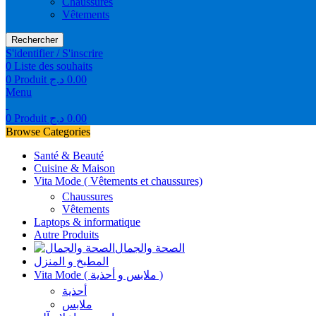
Chaussures
Vêtements
Rechercher
S'identifier / S'inscrire
0
Liste des souhaits
0
Produit
د.ج
0.00
Menu
0
Produit
د.ج
0.00
Browse Categories
Santé & Beauté
Cuisine & Maison
Vita Mode ( Vêtements et chaussures)
Chaussures
Vêtements
Laptops & informatique
Autre Produits
الصحة والجمال
المطبخ و المنزل
Vita Mode ( ملابس و أحذية )
أحذية
ملابس