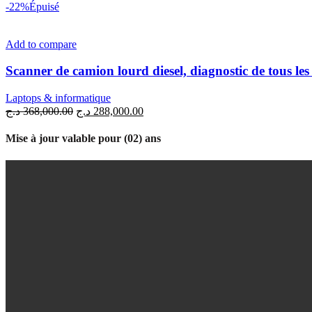
-22%
Épuisé
Add to compare
Scanner de camion lourd diesel, diagnostic de tous les
Laptops & informatique
د.ج
368,000.00
د.ج
288,000.00
Mise à jour valable pour (02) ans