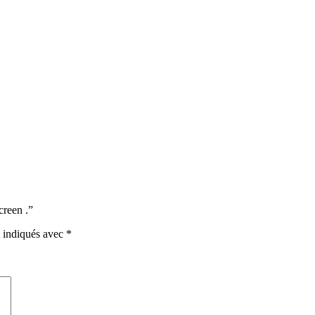
creen .”
t indiqués avec
*