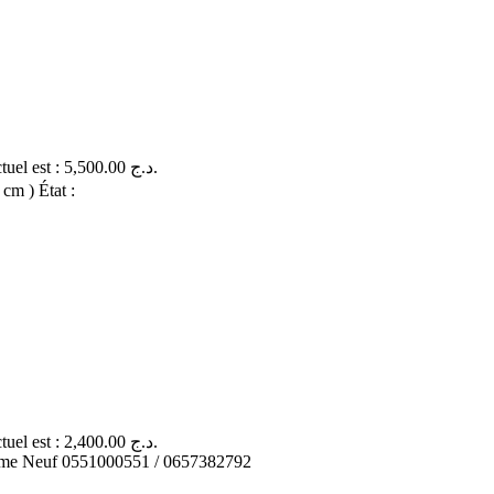
Le prix actuel est : 5,500.00 د.ج.
cm ) État :
Le prix actuel est : 2,400.00 د.ج.
Comme Neuf 0551000551 / 0657382792