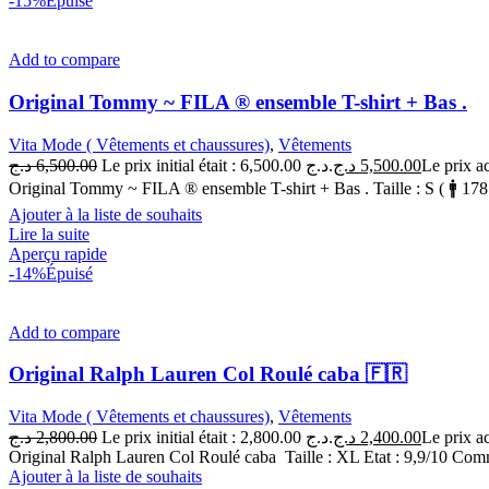
-15%
Épuisé
Add to compare
Original Tommy ~ FILA ® ensemble T-shirt + Bas .
Vita Mode ( Vêtements et chaussures)
,
Vêtements
د.ج
6,500.00
Le prix initial était : 6,500.00 د.ج.
د.ج
5,500.00
Original Tommy ~ FILA ® ensemble T-shirt + Bas . Taille : S ( 🚹 178 
Ajouter à la liste de souhaits
Lire la suite
Aperçu rapide
-14%
Épuisé
Add to compare
Original Ralph Lauren Col Roulé caba 🇫🇷
Vita Mode ( Vêtements et chaussures)
,
Vêtements
د.ج
2,800.00
Le prix initial était : 2,800.00 د.ج.
د.ج
2,400.00
Original Ralph Lauren Col Roulé caba Taille : XL Etat : 9,9/10 
Ajouter à la liste de souhaits