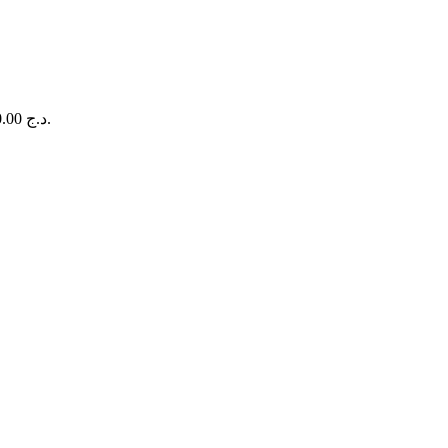
Le prix actuel est : 4,800.00 د.ج.