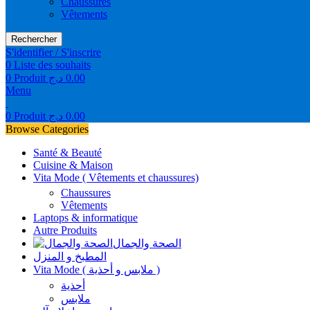
Chaussures
Vêtements
Rechercher
S'identifier / S'inscrire
0
Liste des souhaits
0
Produit
د.ج
0.00
Menu
0
Produit
د.ج
0.00
Browse Categories
Santé & Beauté
Cuisine & Maison
Vita Mode ( Vêtements et chaussures)
Chaussures
Vêtements
Laptops & informatique
Autre Produits
الصحة والجمال
المطبخ و المنزل
Vita Mode ( ملابس و أحذية )
أحذية
ملابس