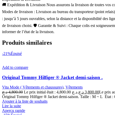
🚚 Expédition & Livraison Nous assurons la livraison de toutes vos com
Modes de livraison : Livraison au bureau du transporteur (point relais
: jusqu’à 5 jours ouvrables, selon la distance et la disponibilité des 
de livraison choisi. 🛡 Garantie & Suivi : Chaque colis est soigneusem
informer de l’état de la livraison.
Produits similaires
-21%
Épuisé
Add to compare
Original Tommy Hilfiger ® Jacket demi-saison .
Vita Mode ( Vêtements et chaussures)
,
Vêtements
د.ج
4,800.00
Le prix initial était : 4,800.00 د.ج.
د.ج
3,800.00
Original Tommy Hilfiger ® Jacket demi-saison. Taille : M ~ L État 
Ajouter à la liste de souhaits
Lire la suite
Aperçu rapide