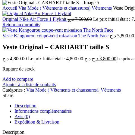
Accueil
Vita Mode ( Vêtements et chaussures)
Vêtements
Veste Orig
Original Nike Air Force 1 Flyknit
د.ج
7,500.00
Retour aux produits
Veste Kangourou coupe-vent mi-saison The North Face
د.ج
5,800.00
Veste Original – CARHARTT taille S
د.ج
4,800.00
Le prix initial était : 4,800.00 د.ج.
د.ج
3,800.00
Rupture de stock
Add to compare
Ajouter à la liste de souhaits
Catégories :
Vita Mode ( Vêtements et chaussures)
,
Vêtements
Share:
Description
Informations complémentaires
Avis (0)
Expédition & Livraison
Description