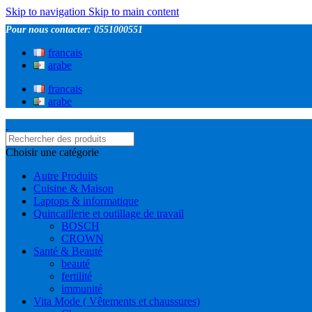
Skip to navigation
Skip to main content
Pour nous contacter: 0551000551
francais
arabe
francais
arabe
Choisir une catégorie
Autre Produits
Cuisine & Maison
Laptops & informatique
Quincaillerie et outillage de travail
BOSCH
CROWN
Santé & Beauté
beauté
fertilité
immunité
Vita Mode ( Vêtements et chaussures)