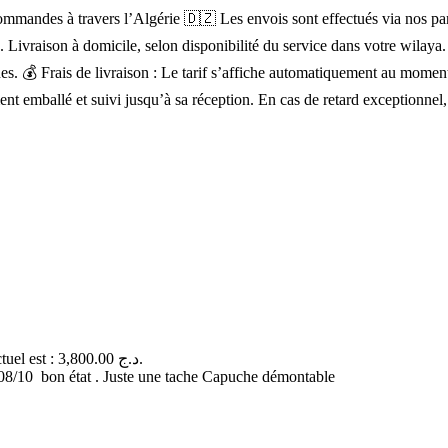
mandes à travers l’Algérie 🇩🇿 Les envois sont effectués via nos parten
). Livraison à domicile, selon disponibilité du service dans votre wilay
lignes. 💰 Frais de livraison : Le tarif s’affiche automatiquement au mo
ent emballé et suivi jusqu’à sa réception. En cas de retard exceptionnel
Le prix actuel est : 3,800.00 د.ج.
: 08/10 bon état . Juste une tache Capuche démontable