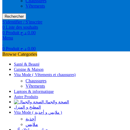
Chaussures
Vêtements
Rechercher
S'identifier / S'inscrire
0
Liste des souhaits
0
Produit
د.ج
0.00
Menu
0
Produit
د.ج
0.00
Browse Categories
Santé & Beauté
Cuisine & Maison
Vita Mode ( Vêtements et chaussures)
Chaussures
Vêtements
Laptops & informatique
Autre Produits
الصحة والجمال
المطبخ و المنزل
Vita Mode ( ملابس و أحذية )
أحذية
ملابس
حواسيب و إعلام آلي