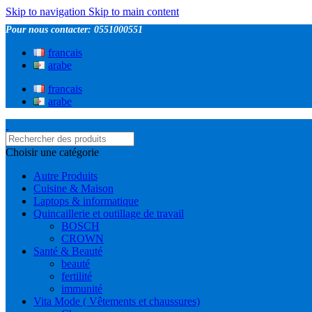
Skip to navigation
Skip to main content
Pour nous contacter: 0551000551
francais
arabe
francais
arabe
Choisir une catégorie
Autre Produits
Cuisine & Maison
Laptops & informatique
Quincaillerie et outillage de travail
BOSCH
CROWN
Santé & Beauté
beauté
fertilité
immunité
Vita Mode ( Vêtements et chaussures)