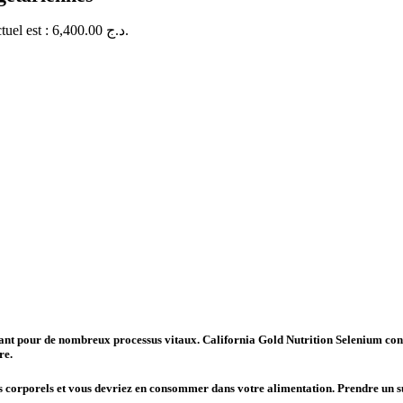
Le prix actuel est : 6,400.00 د.ج.
ant pour de nombreux processus vitaux. California Gold Nutrition Selenium conti
re.
sus corporels et vous devriez en consommer dans votre alimentation. Prendre un s