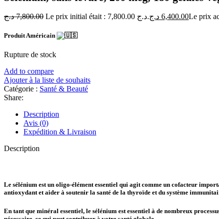
د.ج
7,800.00
Le prix initial était : 7,800.00 د.ج.
د.ج
6,400.00
Produit Américain
Rupture de stock
Add to compare
Ajouter à la liste de souhaits
Catégorie :
Santé & Beauté
Share:
Description
Avis (0)
Expédition & Livraison
Description
Le sélénium est un oligo-élément essentiel qui agit comme un cofacteur import
antioxydant et aider à soutenir la santé de la thyroïde et du système immunitai
En tant que minéral essentiel, le sélénium est essentiel à de nombreux proces
nécessaire, ce qui peut contribuer à votre santé globale.