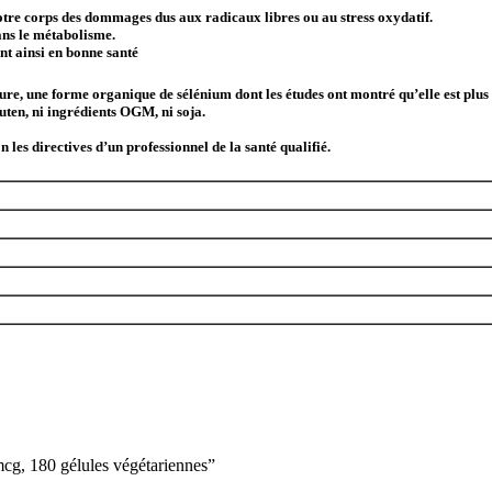
otre corps des dommages dus aux radicaux libres ou au stress oxydatif.
ans le métabolisme.
nt ainsi en bonne santé
re, une forme organique de sélénium dont les études ont montré qu’elle est plus 
uten, ni ingrédients OGM, ni soja.
 les directives d’un professionnel de la santé qualifié.
 mcg, 180 gélules végétariennes”