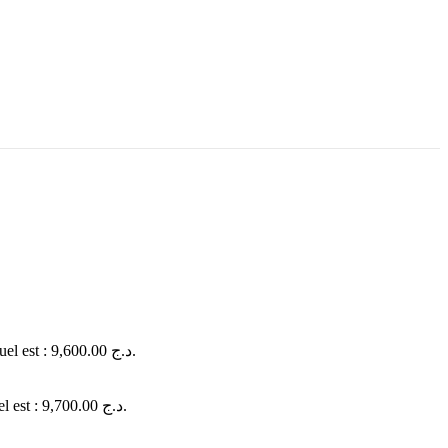
Le prix actuel est : 9,600.00 د.ج.
Le prix actuel est : 9,700.00 د.ج.