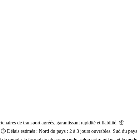
aires de transport agréés, garantissant rapidité et fiabilité. 📦
a. ⏱ Délais estimés : Nord du pays : 2 à 3 jours ouvrables. Sud du pays
ment de remplir le formulaire de commande, selon votre wilaya et le mode