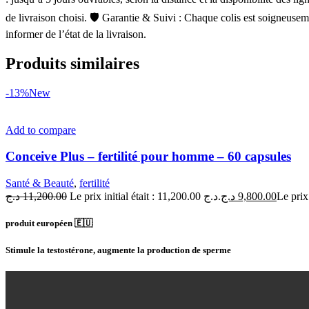
de livraison choisi. 🛡 Garantie & Suivi : Chaque colis est soigneusem
informer de l’état de la livraison.
Produits similaires
-13%
New
Add to compare
Conceive Plus – fertilité pour homme – 60 capsules
Santé & Beauté
,
fertilité
د.ج
11,200.00
Le prix initial était : 11,200.00 د.ج.
د.ج
9,800.00
produit européen 🇪🇺
Stimule la testostérone, augmente la production de sperme