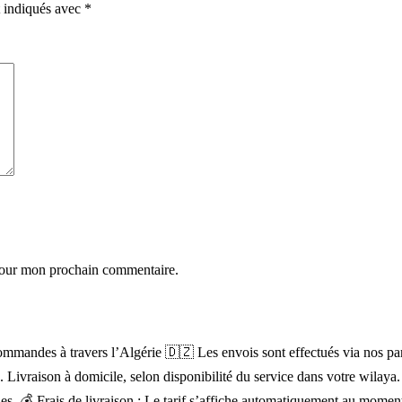
t indiqués avec
*
 pour mon prochain commentaire.
mandes à travers l’Algérie 🇩🇿 Les envois sont effectués via nos parten
). Livraison à domicile, selon disponibilité du service dans votre wilay
lignes. 💰 Frais de livraison : Le tarif s’affiche automatiquement au mo