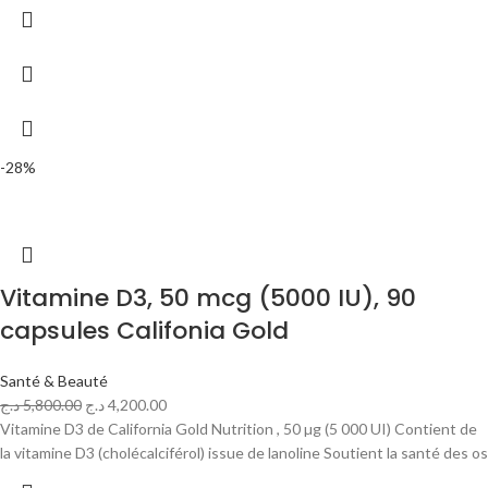
-28%
Vitamine D3, 50 mcg (5000 IU), 90
capsules Califonia Gold
Santé & Beauté
د.ج
5,800.00
د.ج
4,200.00
Vitamine D3 de California Gold Nutrition , 50 µg (5 000 UI) Contient de
la vitamine D3 (cholécalciférol) issue de lanoline Soutient la santé des os