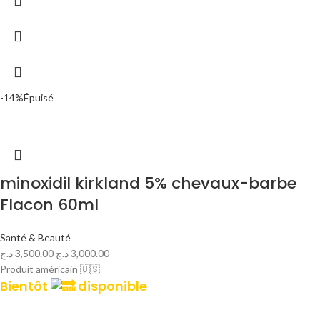
-14%
Épuisé
minoxidil kirkland 5% chevaux-barbe
Flacon 60ml
Santé & Beauté
د.ج
3,500.00
د.ج
3,000.00
Produit américain 🇺🇸
Bientôt
disponible