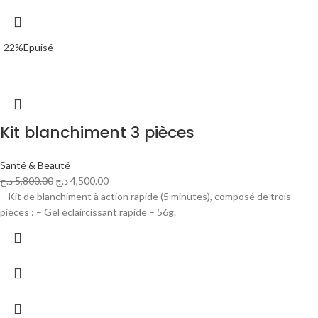
-22%
Épuisé
Kit blanchiment 3 pièces
Santé & Beauté
د.ج
5,800.00
د.ج
4,500.00
– Kit de blanchiment à action rapide (5 minutes), composé de trois
pièces : – Gel éclaircissant rapide – 56g.