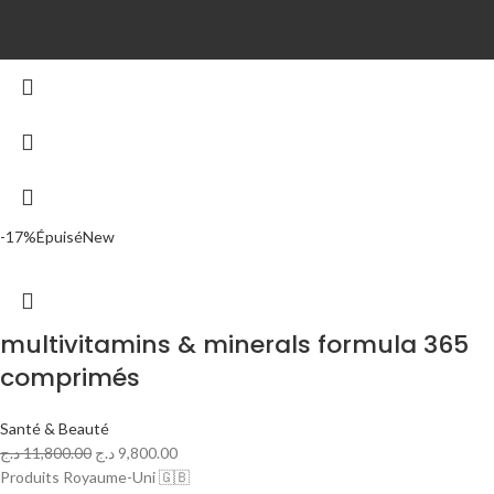
-17%
Épuisé
New
multivitamins & minerals formula 365
comprimés
Santé & Beauté
د.ج
11,800.00
د.ج
9,800.00
Produits Royaume-Uni 🇬🇧