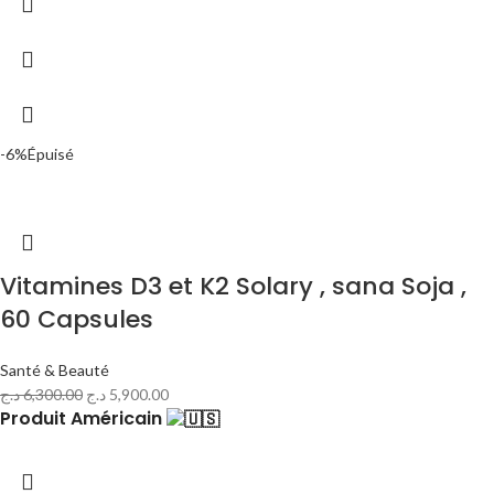
-6%
Épuisé
Vitamines D3 et K2 Solary , sana Soja ,
60 Capsules
Santé & Beauté
د.ج
6,300.00
د.ج
5,900.00
Produit Américain