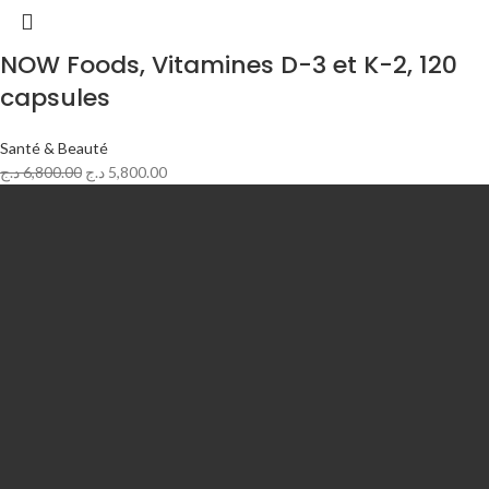
NOW Foods, Vitamines D-3 et K-2, 120
capsules
Santé & Beauté
د.ج
6,800.00
د.ج
5,800.00