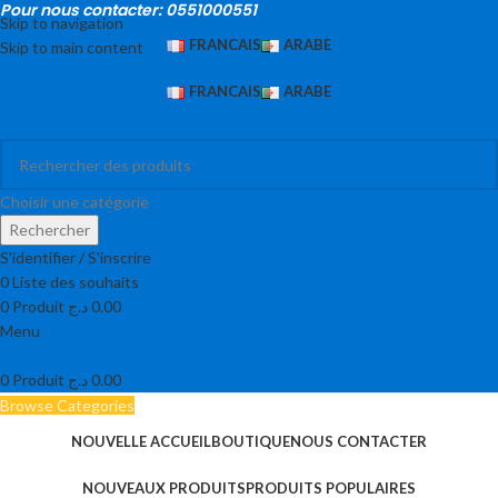
Pour nous contacter: 0551000551
Skip to navigation
FRANCAIS
ARABE
Skip to main content
FRANCAIS
ARABE
Choisir une catégorie
Rechercher
S'identifier / S'inscrire
0
Liste des souhaits
0
Produit
د.ج
0.00
Menu
0
Produit
د.ج
0.00
Browse Categories
NOUVELLE ACCUEIL
BOUTIQUE
NOUS CONTACTER
NOUVEAUX PRODUITS
PRODUITS POPULAIRES