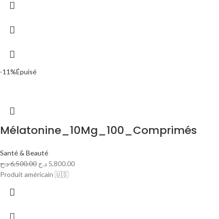
-11%
Épuisé
Mélatonine_10Mg_100_Comprimés
Santé & Beauté
د.ج
6,500.00
د.ج
5,800.00
Produit américain 🇺🇸