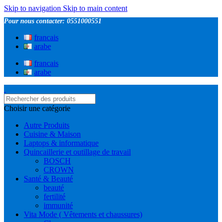
Skip to navigation
Skip to main content
Pour nous contacter: 0551000551
francais
arabe
francais
arabe
Choisir une catégorie
Autre Produits
Cuisine & Maison
Laptops & informatique
Quincaillerie et outillage de travail
BOSCH
CROWN
Santé & Beauté
beauté
fertilité
immunité
Vita Mode ( Vêtements et chaussures)