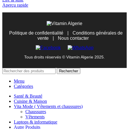
Aperçu rapide
Politique de confidentialité
|
Conditions générales de
vente
|
Nous contacter
Tous droits réservés © Vitamin Algerie 2025.
Rechercher
Menu
Catègories
Santé & Beauté
Cuisine & Maison
Vita Mode ( Vêtements et chaussures)
Chaussures
Vêtements
Laptops & informatique
Autre Produits