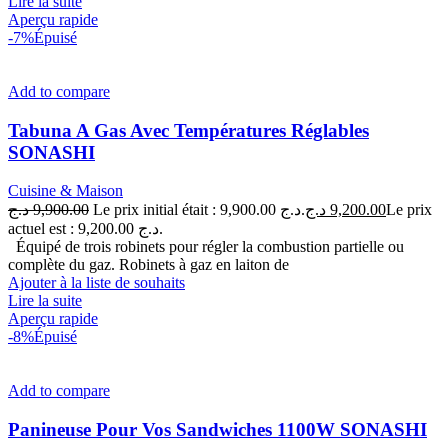
Lire la suite
Aperçu rapide
-7%
Épuisé
Add to compare
Tabuna A Gas Avec Températures Réglables
SONASHI
Cuisine & Maison
د.ج
9,900.00
Le prix initial était : 9,900.00 د.ج.
د.ج
9,200.00
Le prix
actuel est : 9,200.00 د.ج.
Équipé de trois robinets pour régler la combustion partielle ou
complète du gaz. Robinets à gaz en laiton de
Ajouter à la liste de souhaits
Lire la suite
Aperçu rapide
-8%
Épuisé
Add to compare
Panineuse Pour Vos Sandwiches 1100W SONASHI