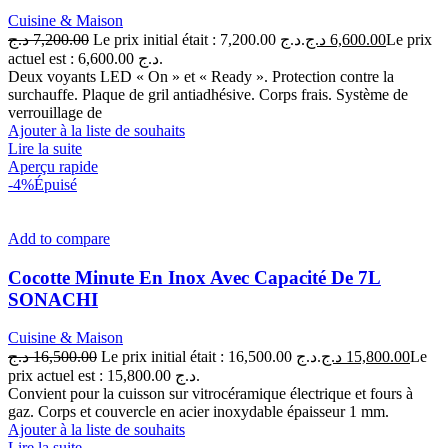
Cuisine & Maison
د.ج
7,200.00
Le prix initial était : 7,200.00 د.ج.
د.ج
6,600.00
Le prix
actuel est : 6,600.00 د.ج.
Deux voyants LED « On » et « Ready ». Protection contre la
surchauffe. Plaque de gril antiadhésive. Corps frais. Système de
verrouillage de
Ajouter à la liste de souhaits
Lire la suite
Aperçu rapide
-4%
Épuisé
Add to compare
Cocotte Minute En Inox Avec Capacité De 7L
SONACHI
Cuisine & Maison
د.ج
16,500.00
Le prix initial était : 16,500.00 د.ج.
د.ج
15,800.00
Le
prix actuel est : 15,800.00 د.ج.
Convient pour la cuisson sur vitrocéramique électrique et fours à
gaz. Corps et couvercle en acier inoxydable épaisseur 1 mm.
Ajouter à la liste de souhaits
Lire la suite