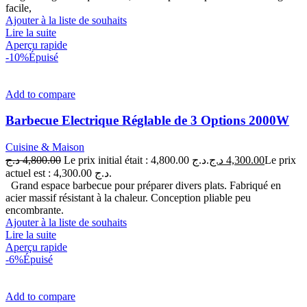
facile,
Ajouter à la liste de souhaits
Lire la suite
Aperçu rapide
-10%
Épuisé
Add to compare
Barbecue Electrique Réglable de 3 Options 2000W
Cuisine & Maison
د.ج
4,800.00
Le prix initial était : 4,800.00 د.ج.
د.ج
4,300.00
Le prix
actuel est : 4,300.00 د.ج.
Grand espace barbecue pour préparer divers plats. Fabriqué en
acier massif résistant à la chaleur. Conception pliable peu
encombrante.
Ajouter à la liste de souhaits
Lire la suite
Aperçu rapide
-6%
Épuisé
Add to compare