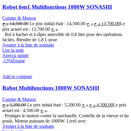
Robot 6en1 Multifonctions 1000W SONASHI
Cuisine & Maison
د.ج
14,500.00
Le prix initial était : 14,500.00 د.ج.
د.ج
13,700.00
Le
prix actuel est : 13,700.00 د.ج.
Bol à hacher et à râper amovible de 0,8 litre pour des opérations
faciles. Blender de 1,8 L pour
Ajouter à la liste de souhaits
Lire la suite
Aperçu rapide
-13%
Épuisé
Add to compare
Robot Multifonctions 1000W SONASHI
Cuisine & Maison
د.ج
5,200.00
Le prix initial était : 5,200.00 د.ج.
د.ج
4,500.00
Le prix
actuel est : 4,500.00 د.ج.
Protégez le moteur contre la surchauffe. Contrôle de la vitesse et du
pouls. Moteur puissant de 1000W. Livré avec
Ajouter à la liste de souhaits