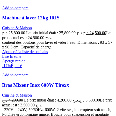
Add to compare
Machine à laver 12kg IRIS
Cuisine & Maison
د.ج
25,800.00
Le prix initial était : 25,800.00 د.ج.
د.ج
24,500.00
Le
prix actuel est : 24,500.00 د.ج.
contient des boutons pour laver et vider l’eau. Dimensions : 93 x 57
x 96,5 cm. Capacité de charge :
Ajouter à la liste de souhaits
Lire la suite
Aperçu rapide
-17%
Épuisé
Add to compare
Bras Mixeur Inox 600W Tirexx
Cuisine & Maison
د.ج
4,200.00
Le prix initial était : 4,200.00 د.ج.
د.ج
3,500.00
Le prix
actuel est : 3,500.00 د.ج.
220V – 240V, 50/60Hz, 600W, 2 vitesses, interrupteur soft touch,
Poignée ergonomique mince, Boucle pour suspension et montage