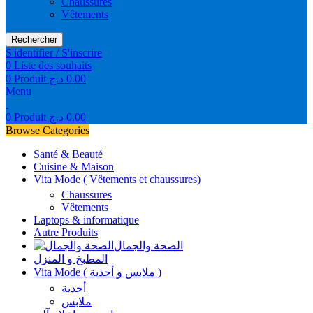
Chaussures
Vêtements
Rechercher
S'identifier / S'inscrire
0
Liste des souhaits
0
Produit
د.ج
0.00
Menu
0
Produit
د.ج
0.00
Browse Categories
Santé & Beauté
Cuisine & Maison
Vita Mode ( Vêtements et chaussures)
Chaussures
Vêtements
Laptops & informatique
Autre Produits
الصحة والجمال
المطبخ و المنزل
Vita Mode ( ملابس و أحذية )
أحذية
ملابس