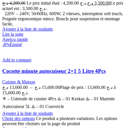
د.ج
4,200.00
Le prix initial était : 4,200.00 د.ج.
د.ج
3,500.00
Le prix
actuel est : 3,500.00 د.ج.
220V – 240V, 50/60Hz, 600W, 2 vitesses, interrupteur soft touch,
Poignée ergonomique mince, Boucle pour suspension et montage
facile,
Ajouter à la liste de souhaits
Lire la suite
Aperçu rapide
-8%
Épuisé
Add to compare
Cocotte minute autocuiseur 2×1 5 Litre 4Pcs
Cuisine & Maison
د.ج
13,600.00
–
د.ج
15,600.00
Plage de prix : 13,600.00 د.ج à
15,600.00 د.ج
⚜ – Ustensile de cuisine 4Pcs ♨️ – 01 Keskas ♨️ – 01 Marmite
Autocuiseur 5L ♨️ – 01 Couvercle
Ajouter à la liste de souhaits
Choix des options
Ce produit a plusieurs variations. Les options
peuvent être choisies sur la page du produit