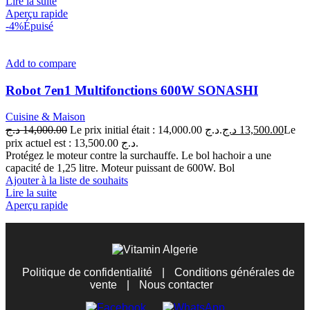
Lire la suite
Aperçu rapide
-4%
Épuisé
Add to compare
Robot 7en1 Multifonctions 600W SONASHI
Cuisine & Maison
د.ج
14,000.00
Le prix initial était : 14,000.00 د.ج.
د.ج
13,500.00
Le
prix actuel est : 13,500.00 د.ج.
Protégez le moteur contre la surchauffe. Le bol hachoir a une
capacité de 1,25 litre. Moteur puissant de 600W. Bol
Ajouter à la liste de souhaits
Lire la suite
Aperçu rapide
Politique de confidentialité
|
Conditions générales de
vente
|
Nous contacter