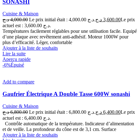
SONASHI
Cuisine & Maison
د.ج
4,000.00
Le prix initial était : 4,000.00 د.ج.
د.ج
3,600.00
Le prix
actuel est : 3,600.00 د.ج.
Températures facilement réglables pour une utilisation facile. Equipé
d’une plaque avec revêtement anti-adhésif. Moteur 1000W pour
plus d’efficacité. Léger, confortable
Ajouter à la liste de souhaits
Lire la suite
Aperçu rapide
-6%
Épuisé
Add to compare
Gaufrier Électrique A Double Tasse 600W sonashi
Cuisine & Maison
د.ج
6,800.00
Le prix initial était : 6,800.00 د.ج.
د.ج
6,400.00
Le prix
actuel est : 6,400.00 د.ج.
Contrôle automatique de la température. Indicateur d’alimentation
et de veille. La profondeur du cône est de 3,1 cm. Surface
Ajouter à la liste de souhaits