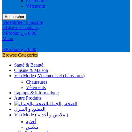
Chaussures
Vêtements
Rechercher
S'identifier / S'inscrire
0
Liste des souhaits
0
Produit
د.ج
0.00
Menu
0
Produit
د.ج
0.00
Browse Categories
Santé & Beauté
Cuisine & Maison
Vita Mode ( Vêtements et chaussures)
Chaussures
Vêtements
Laptops & informatique
Autre Produits
الصحة والجمال
المطبخ و المنزل
Vita Mode ( ملابس و أحذية )
أحذية
ملابس