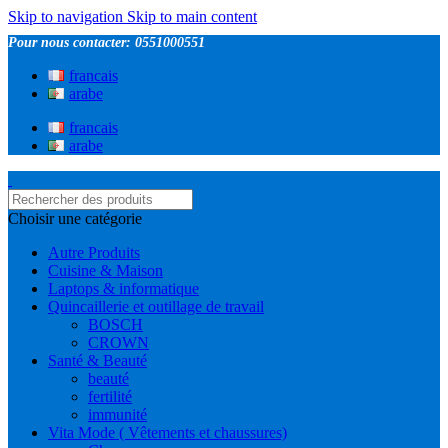
Skip to navigation
Skip to main content
Pour nous contacter: 0551000551
francais
arabe
francais
arabe
Choisir une catégorie
Autre Produits
Cuisine & Maison
Laptops & informatique
Quincaillerie et outillage de travail
BOSCH
CROWN
Santé & Beauté
beauté
fertilité
immunité
Vita Mode ( Vêtements et chaussures)