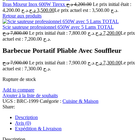
Bras Mixeur Inox 600W Tirexx
د.ج
4,200.00
Le prix initial était :
4,200.00 د.ج.
د.ج
3,500.00
Le prix actuel est : 3,500.00 د.ج.
Retour aux produits
Scie sauteuse professionnel 650W avec 5 Lams TOTAL
د.ج
7,800.00
Le prix initial était : 7,800.00 د.ج.
د.ج
7,200.00
Le prix
actuel est : 7,200.00 د.ج.
Barbecue Portatif Pliable Avec Souffleur
د.ج
7,900.00
Le prix initial était : 7,900.00 د.ج.
د.ج
7,300.00
Le prix
actuel est : 7,300.00 د.ج.
Rupture de stock
Add to compare
Ajouter à la liste de souhaits
UGS :
BRC-1999
Catégorie :
Cuisine & Maison
Share:
Description
Avis (0)
Expédition & Livraison
Description