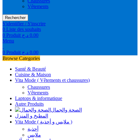
Chaussures
Vêtements
Rechercher
S'identifier / S'inscrire
0
Liste des souhaits
0
Produit
د.ج
0.00
Menu
0
Produit
د.ج
0.00
Browse Categories
Santé & Beauté
Cuisine & Maison
Vita Mode ( Vêtements et chaussures)
Chaussures
Vêtements
Laptops & informatique
Autre Produits
الصحة والجمال
المطبخ و المنزل
Vita Mode ( ملابس و أحذية )
أحذية
ملابس