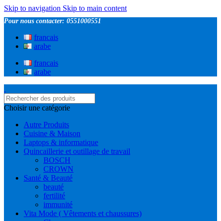
Skip to navigation
Skip to main content
Pour nous contacter: 0551000551
francais
arabe
francais
arabe
Choisir une catégorie
Autre Produits
Cuisine & Maison
Laptops & informatique
Quincaillerie et outillage de travail
BOSCH
CROWN
Santé & Beauté
beauté
fertilité
immunité
Vita Mode ( Vêtements et chaussures)