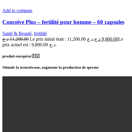
Add to compare
Conceive Plus – fertilité pour homme – 60 capsules
Santé & Beauté
,
fertilité
د.ج
11,200.00
Le prix initial était : 11,200.00 د.ج.
د.ج
9,800.00
Le
prix actuel est : 9,800.00 د.ج.
produit européen 🇪🇺
Stimule la testostérone, augmente la production de sperme