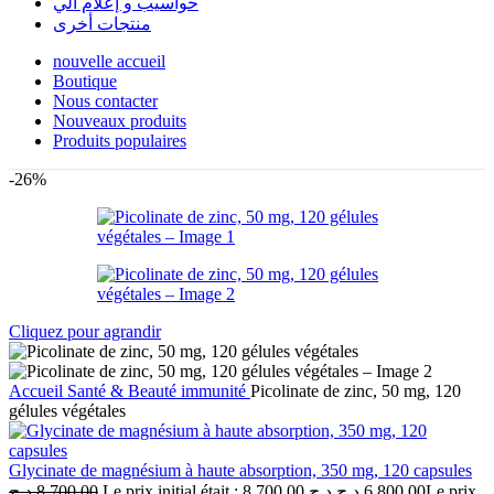
حواسيب و إعلام آلي
منتجات أخرى
nouvelle accueil
Boutique
Nous contacter
Nouveaux produits
Produits populaires
-26%
Cliquez pour agrandir
Accueil
Santé & Beauté
immunité
Picolinate de zinc, 50 mg, 120
gélules végétales
Glycinate de magnésium à haute absorption, 350 mg, 120 capsules
د.ج
8,700.00
Le prix initial était : 8,700.00 د.ج.
د.ج
6,800.00
Le prix