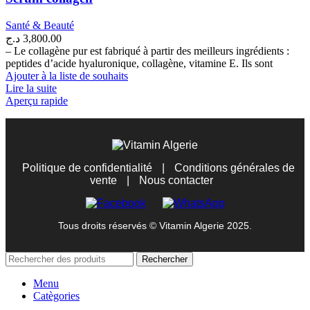
Santé & Beauté
د.ج
3,800.00
– Le collagène pur est fabriqué à partir des meilleurs ingrédients :
peptides d’acide hyaluronique, collagène, vitamine E. Ils sont
Ajouter à la liste de souhaits
Lire la suite
Aperçu rapide
Politique de confidentialité
|
Conditions générales de
vente
|
Nous contacter
Tous droits réservés © Vitamin Algerie 2025.
Rechercher
Menu
Catègories