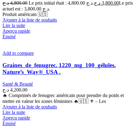
د.ج
4,800.00
Le prix initial était : 4,800.00 د.ج.
د.ج
3,800.00
Le prix
actuel est : 3,800.00 د.ج.
Produit américain 🇺🇸
Ajouter à la liste de souhaits
Lire la suite
Aperçu rapide
Épuisé
Add to compare
Graines_de_fenugrec. 1220_mg_100_gélules.
Nature’s_Way®_USA .
Santé & Beauté
د.ج
4,200.00
🔥 Comprimés de fenugrec américain pour prendre du poids et
mettre en valeur les zones féminines 🔥🇺🇸 ⚜ – Les
Ajouter à la liste de souhaits
Lire la suite
Aperçu rapide
Épuisé