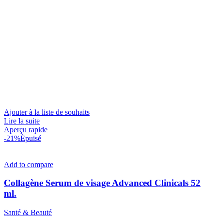
Ajouter à la liste de souhaits
Lire la suite
Aperçu rapide
-21%
Épuisé
Add to compare
Collagène Serum de visage Advanced Clinicals 52
ml.
Santé & Beauté