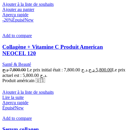
Ajouter à la liste de souhaits
Ajouter au panier
Aperçu rapide
-26%
Épuisé
New
Add to compare
Collagène + Vitamine C Produit American
NEOCEL 120
Santé & Beauté
د.ج
7,800.00
Le prix initial était : 7,800.00 د.ج.
د.ج
5,800.00
Le prix
actuel est : 5,800.00 د.ج.
Produit américain 🇺🇸
Ajouter à la liste de souhaits
Lire la suite
Aperçu rapide
Épuisé
New
Add to compare
Serum collagen