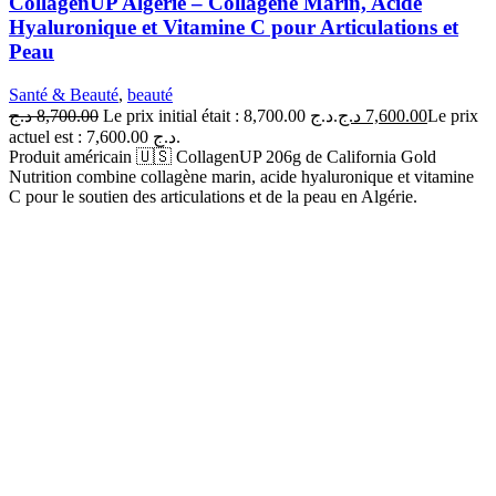
CollagenUP Algérie – Collagène Marin, Acide
Hyaluronique et Vitamine C pour Articulations et
Peau
Santé & Beauté
,
beauté
د.ج
8,700.00
Le prix initial était : 8,700.00 د.ج.
د.ج
7,600.00
Le prix
actuel est : 7,600.00 د.ج.
Produit américain 🇺🇸 CollagenUP 206g de California Gold
Nutrition combine collagène marin, acide hyaluronique et vitamine
C pour le soutien des articulations et de la peau en Algérie.