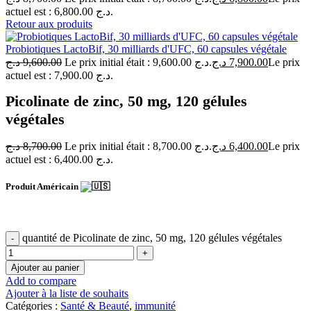
actuel est : 6,800.00 د.ج.
Retour aux produits
Probiotiques LactoBif, 30 milliards d'UFC, 60 capsules végétale
د.ج
9,600.00
Le prix initial était : 9,600.00 د.ج.
د.ج
7,900.00
Le prix
actuel est : 7,900.00 د.ج.
Picolinate de zinc, 50 mg, 120 gélules
végétales
د.ج
8,700.00
Le prix initial était : 8,700.00 د.ج.
د.ج
6,400.00
Le prix
actuel est : 6,400.00 د.ج.
Produit Américain
quantité de Picolinate de zinc, 50 mg, 120 gélules végétales
Ajouter au panier
Add to compare
Ajouter à la liste de souhaits
Catégories :
Santé & Beauté
,
immunité