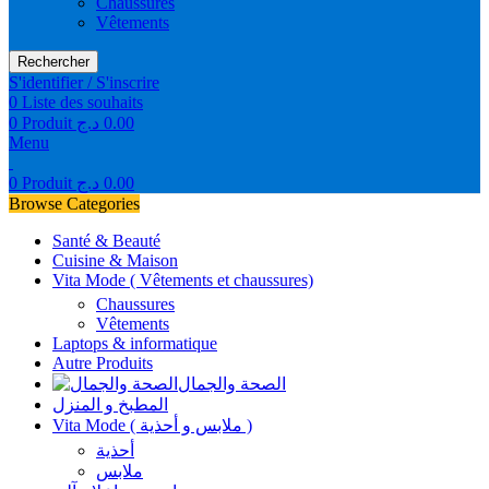
Chaussures
Vêtements
Rechercher
S'identifier / S'inscrire
0
Liste des souhaits
0
Produit
د.ج
0.00
Menu
0
Produit
د.ج
0.00
Browse Categories
Santé & Beauté
Cuisine & Maison
Vita Mode ( Vêtements et chaussures)
Chaussures
Vêtements
Laptops & informatique
Autre Produits
الصحة والجمال
المطبخ و المنزل
Vita Mode ( ملابس و أحذية )
أحذية
ملابس