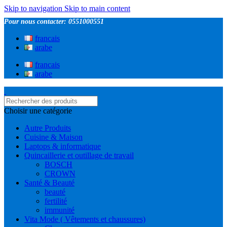
Skip to navigation
Skip to main content
Pour nous contacter: 0551000551
francais
arabe
francais
arabe
Choisir une catégorie
Autre Produits
Cuisine & Maison
Laptops & informatique
Quincaillerie et outillage de travail
BOSCH
CROWN
Santé & Beauté
beauté
fertilité
immunité
Vita Mode ( Vêtements et chaussures)