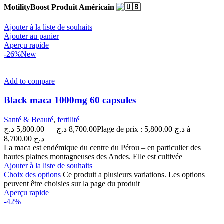
MotilityBoost Produit Américain
Ajouter à la liste de souhaits
Ajouter au panier
Aperçu rapide
-26%
New
Add to compare
Black maca 1000mg 60 capsules
Santé & Beauté
,
fertilité
د.ج
5,800.00
–
د.ج
8,700.00
Plage de prix : 5,800.00 د.ج à
8,700.00 د.ج
La maca est endémique du centre du Pérou – en particulier des
hautes plaines montagneuses des Andes. Elle est cultivée
Ajouter à la liste de souhaits
Choix des options
Ce produit a plusieurs variations. Les options
peuvent être choisies sur la page du produit
Aperçu rapide
-42%