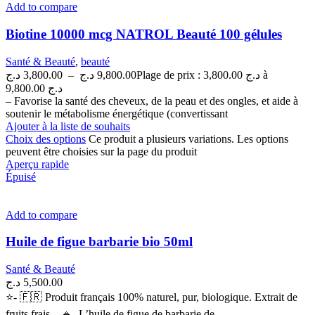
Add to compare
Biotine 10000 mcg NATROL Beauté 100 gélules
Santé & Beauté
,
beauté
د.ج
3,800.00
–
د.ج
9,800.00
Plage de prix : 3,800.00 د.ج à
9,800.00 د.ج
– Favorise la santé des cheveux, de la peau et des ongles, et aide à
soutenir le métabolisme énergétique (convertissant
Ajouter à la liste de souhaits
Choix des options
Ce produit a plusieurs variations. Les options
peuvent être choisies sur la page du produit
Aperçu rapide
Épuisé
Add to compare
Huile de figue barbarie bio 50ml
Santé & Beauté
د.ج
5,500.00
⭐- 🇫🇷 Produit français 100% naturel, pur, biologique. Extrait de
fruits frais . 🔹️- L’huile de figue de barbarie de