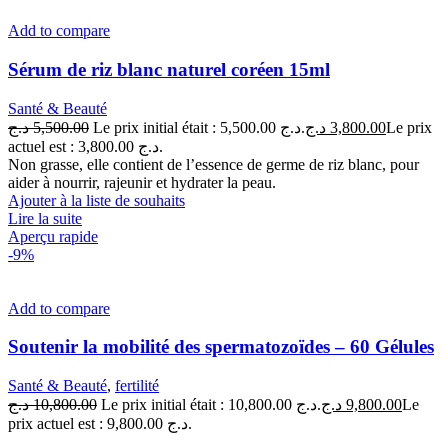
Add to compare
Sérum de riz blanc naturel coréen 15ml
Santé & Beauté
د.ج
5,500.00
Le prix initial était : 5,500.00 د.ج.
د.ج
3,800.00
Le prix
actuel est : 3,800.00 د.ج.
Non grasse, elle contient de l’essence de germe de riz blanc, pour
aider à nourrir, rajeunir et hydrater la peau.
Ajouter à la liste de souhaits
Lire la suite
Aperçu rapide
-9%
Add to compare
Soutenir la mobilité des spermatozoïdes – 60 Gélules
Santé & Beauté
,
fertilité
د.ج
10,800.00
Le prix initial était : 10,800.00 د.ج.
د.ج
9,800.00
Le
prix actuel est : 9,800.00 د.ج.