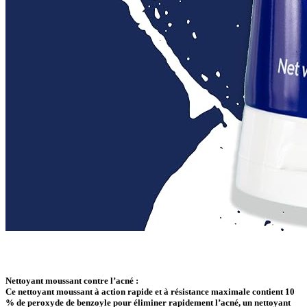
Nettoyant moussant contre l’acné :
Ce nettoyant moussant à action rapide et à résistance maximale contient 10
% de peroxyde de benzoyle pour éliminer rapidement l’acné, un nettoyant