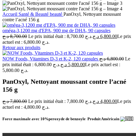
Accueil
Santé & Beauté
beauté
PanOxyl, Nettoyant moussant
contre l’acné 156 g
oméga-3,1200 mg d'EPA, 900 mg de DHA, 90 capsules
د.ج
8,700.00
Le prix initial était : 8,700.00 د.ج.
د.ج
6,800.00
Le prix
actuel est : 6,800.00 د.ج.
Retour aux produits
NOW Foods, Vitamines D-3 et K-2, 120 capsules
د.ج
6,800.00
Le
prix initial était : 6,800.00 د.ج.
د.ج
5,800.00
Le prix actuel est :
5,800.00 د.ج.
PanOxyl, Nettoyant moussant contre l’acné
156 g
د.ج
7,800.00
Le prix initial était : 7,800.00 د.ج.
د.ج
4,800.00
Le prix
actuel est : 4,800.00 د.ج.
Force maximale avec 10
%
peroxyde de benzoyle
Produit Américain