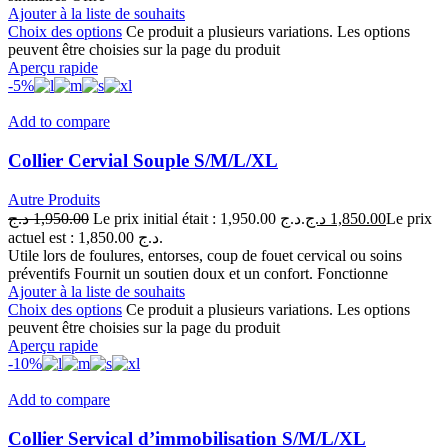
Ajouter à la liste de souhaits
Choix des options
Ce produit a plusieurs variations. Les options
peuvent être choisies sur la page du produit
Aperçu rapide
-5%
Add to compare
Collier Cervial Souple S/M/L/XL
Autre Produits
د.ج
1,950.00
Le prix initial était : 1,950.00 د.ج.
د.ج
1,850.00
Le prix
actuel est : 1,850.00 د.ج.
Utile lors de foulures, entorses, coup de fouet cervical ou soins
préventifs Fournit un soutien doux et un confort. Fonctionne
Ajouter à la liste de souhaits
Choix des options
Ce produit a plusieurs variations. Les options
peuvent être choisies sur la page du produit
Aperçu rapide
-10%
Add to compare
Collier Servical d’immobilisation S/M/L/XL