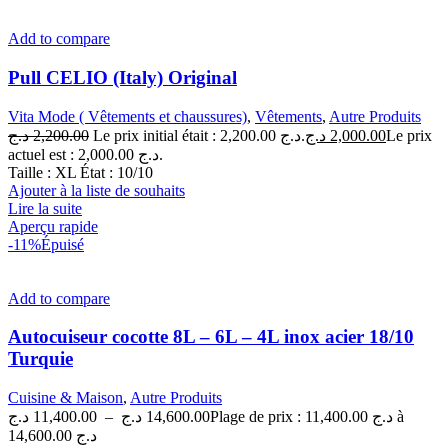
Add to compare
Pull CELIO (Italy) Original
Vita Mode ( Vêtements et chaussures)
,
Vêtements
,
Autre Produits
د.ج
2,200.00
Le prix initial était : 2,200.00 د.ج.
د.ج
2,000.00
Le prix
actuel est : 2,000.00 د.ج.
Taille : XL État : 10/10
Ajouter à la liste de souhaits
Lire la suite
Aperçu rapide
-11%
Épuisé
Add to compare
Autocuiseur cocotte 8L – 6L – 4L inox acier 18/10
Turquie
Cuisine & Maison
,
Autre Produits
د.ج
11,400.00
–
د.ج
14,600.00
Plage de prix : 11,400.00 د.ج à
14,600.00 د.ج