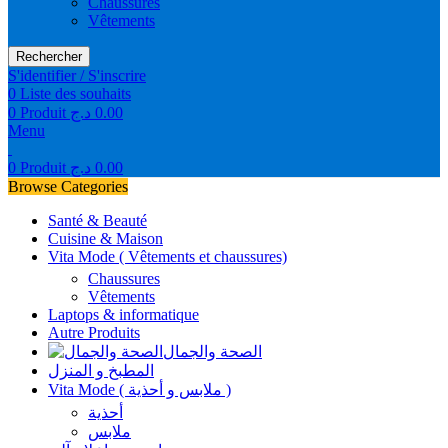
Chaussures
Vêtements
Rechercher
S'identifier / S'inscrire
0
Liste des souhaits
0
Produit
د.ج
0.00
Menu
0
Produit
د.ج
0.00
Browse Categories
Santé & Beauté
Cuisine & Maison
Vita Mode ( Vêtements et chaussures)
Chaussures
Vêtements
Laptops & informatique
Autre Produits
الصحة والجمال
المطبخ و المنزل
Vita Mode ( ملابس و أحذية )
أحذية
ملابس