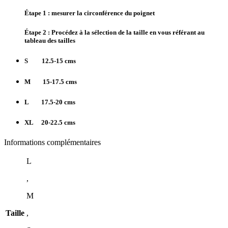
Étape 1 : mesurer la circonférence du poignet
Étape 2 : Procédez à la sélection de la taille en vous référant au
tableau des tailles
S
12.5-15 cms
M
15-17.5 cms
L
17.5-20 cms
XL
20-22.5 cms
Informations complémentaires
L
,
M
Taille
,