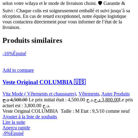
selon votre wilaya et le mode de livraison choisi. 🛡 Garantie &
Suivi : Chaque colis est soigneusement emballé et suivi jusqu’à sa
réception. En cas de retard exceptionnel, notre équipe logistique
vous contactera directement pour vous informer de l’état de la
livraison.
Produits similaires
-16%
Épuisé
Add to compare
Veste Original COLUMBIA 🇺🇸
Vita Mode ( Vêtements et chaussures)
,
Vêtements
,
Autre Produits
د.ج
4,500.00
Le prix initial était : 4,500.00 د.ج.
د.ج
3,800.00
Le prix
actuel est : 3,800.00 د.ج.
Veste Original COLUMBIA Taille : M Etat : 9,5/10 comme neuf
Ajouter à la liste de souhaits
Lire la suite
Aperçu rapide
-9%
Épuisé