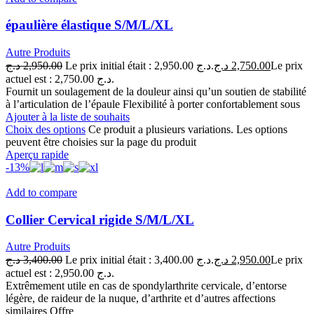
épaulière élastique S/M/L/XL
Autre Produits
د.ج
2,950.00
Le prix initial était : 2,950.00 د.ج.
د.ج
2,750.00
Le prix
actuel est : 2,750.00 د.ج.
Fournit un soulagement de la douleur ainsi qu’un soutien de stabilité
à l’articulation de l’épaule Flexibilité à porter confortablement sous
Ajouter à la liste de souhaits
Choix des options
Ce produit a plusieurs variations. Les options
peuvent être choisies sur la page du produit
Aperçu rapide
-13%
Add to compare
Collier Cervical rigide S/M/L/XL
Autre Produits
د.ج
3,400.00
Le prix initial était : 3,400.00 د.ج.
د.ج
2,950.00
Le prix
actuel est : 2,950.00 د.ج.
Extrêmement utile en cas de spondylarthrite cervicale, d’entorse
légère, de raideur de la nuque, d’arthrite et d’autres affections
similaires Offre