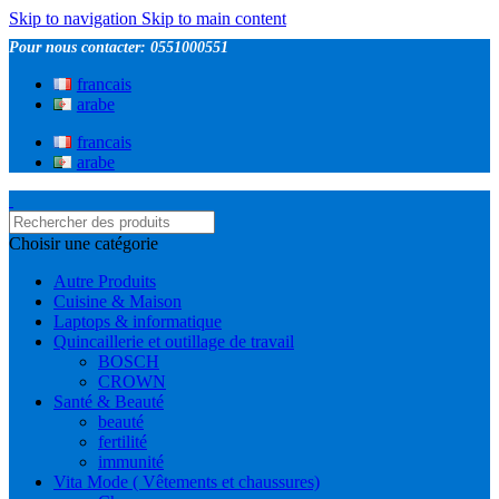
Skip to navigation
Skip to main content
Pour nous contacter: 0551000551
francais
arabe
francais
arabe
Choisir une catégorie
Autre Produits
Cuisine & Maison
Laptops & informatique
Quincaillerie et outillage de travail
BOSCH
CROWN
Santé & Beauté
beauté
fertilité
immunité
Vita Mode ( Vêtements et chaussures)