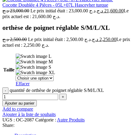
Cocotte Doublée 4 Pièces - 05L+07L Hascevher turque
د.ج
23,000.00
Le prix initial était : 23,000.00 د.ج.
د.ج
21,600.00
Le
prix actuel est : 21,600.00 د.ج.
orthèse de poignet réglable S/M/L/XL
د.ج
2,500.00
Le prix initial était : 2,500.00 د.ج.
د.ج
2,250.00
Le prix
actuel est : 2,250.00 د.ج.
L
M
S
Taille
XL
Effacer
quantité de orthèse de poignet réglable S/M/L/XL
Ajouter au panier
Add to compare
Ajouter à la liste de souhaits
UGS :
OC-2087
Catégorie :
Autre Produits
Share: