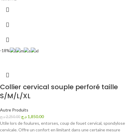
-18%
Collier cervical souple perforé taille
S/M/L/XL
Autre Produits
د.ج
1,850.00
د.ج
2,250.00
Utile lors de foulures, entorses, coup de fouet cervical, spondylose
cervicale. Offre un confort en limitant dans une certaine mesure