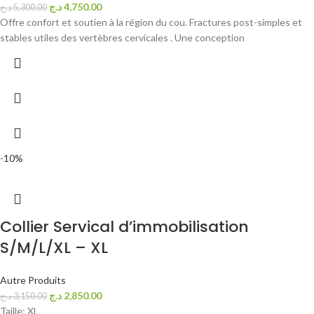
د.ج
4,750.00
د.ج
5,300.00
Offre confort et soutien à la région du cou. Fractures post-simples et
stables utiles des vertèbres cervicales . Une conception
-10%
Collier Servical d’immobilisation
S/M/L/XL – XL
Autre Produits
د.ج
2,850.00
د.ج
3,150.00
Taille: XL