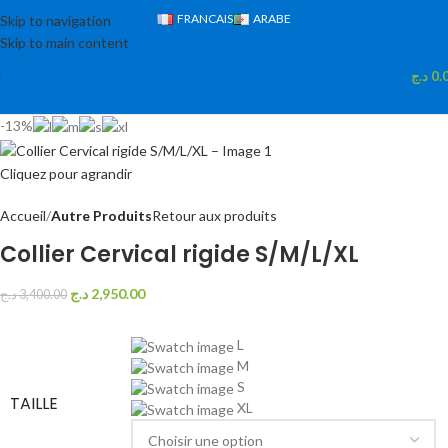
FRANCAIS
ARABE
Skip to navigation
Skip to main content
د.ج
0.
-13%
Cliquez pour agrandir
Accueil
Autre Produits
Retour aux produits
Collier Cervical rigide S/M/L/XL
د.ج
2,950.00
د.ج
3,400.00
L
M
S
TAILLE
XL