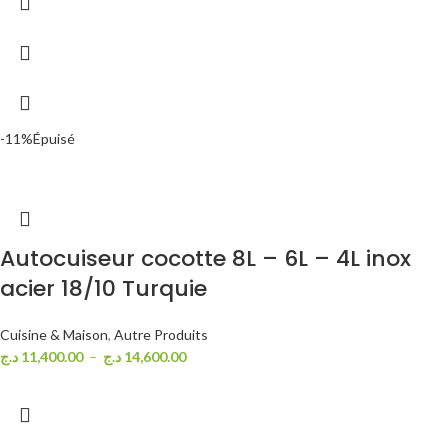
-11%
Épuisé
Autocuiseur cocotte 8L – 6L – 4L inox
acier 18/10 Turquie
Cuisine & Maison
,
Autre Produits
د.ج
11,400.00
–
د.ج
14,600.00