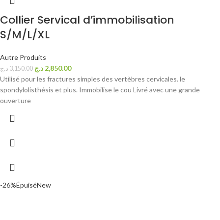
Collier Servical d’immobilisation
S/M/L/XL
Autre Produits
د.ج
2,850.00
د.ج
3,150.00
Utilisé pour les fractures simples des vertèbres cervicales. le
spondylolisthésis et plus. Immobilise le cou Livré avec une grande
ouverture
-26%
Épuisé
New