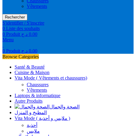
Chaussures
Vêtements
Rechercher
S'identifier / S'inscrire
0
Liste des souhaits
0
Produit
د.ج
0.00
Menu
0
Produit
د.ج
0.00
Browse Categories
Santé & Beauté
Cuisine & Maison
Vita Mode ( Vêtements et chaussures)
Chaussures
Vêtements
Laptops & informatique
Autre Produits
الصحة والجمال
المطبخ و المنزل
Vita Mode ( ملابس و أحذية )
أحذية
ملابس