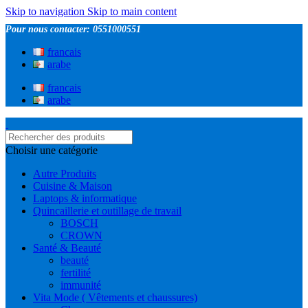
Skip to navigation
Skip to main content
Pour nous contacter: 0551000551
francais
arabe
francais
arabe
Choisir une catégorie
Autre Produits
Cuisine & Maison
Laptops & informatique
Quincaillerie et outillage de travail
BOSCH
CROWN
Santé & Beauté
beauté
fertilité
immunité
Vita Mode ( Vêtements et chaussures)