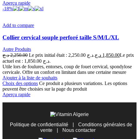
Aperçu rapide
-18%
Add to compare
Collier cervical souple perforé taille S/M/L/XL
Autre Produits
د.ج
2,250.00
Le prix initial était : 2,250.00 د.ج.
د.ج
1,850.00
Le prix
actuel est : 1,850.00 د.ج.
Utile lors de foulures, entorses, coup de fouet cervical, spondylose
cervicale. Offre un confort en limitant dans une certaine mesure
Ajouter à la liste de souhaits
Choix des options
Ce produit a plusieurs variations. Les options
peuvent être choisies sur la page du produit
Aperçu rapide
Politique de confidentialité
|
Conditions générales de
vente
|
Nous contacter