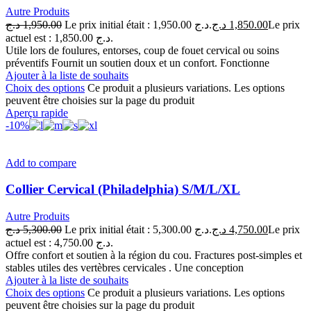
Autre Produits
د.ج
1,950.00
Le prix initial était : 1,950.00 د.ج.
د.ج
1,850.00
Le prix
actuel est : 1,850.00 د.ج.
Utile lors de foulures, entorses, coup de fouet cervical ou soins
préventifs Fournit un soutien doux et un confort. Fonctionne
Ajouter à la liste de souhaits
Choix des options
Ce produit a plusieurs variations. Les options
peuvent être choisies sur la page du produit
Aperçu rapide
-10%
Add to compare
Collier Cervical (Philadelphia) S/M/L/XL
Autre Produits
د.ج
5,300.00
Le prix initial était : 5,300.00 د.ج.
د.ج
4,750.00
Le prix
actuel est : 4,750.00 د.ج.
Offre confort et soutien à la région du cou. Fractures post-simples et
stables utiles des vertèbres cervicales . Une conception
Ajouter à la liste de souhaits
Choix des options
Ce produit a plusieurs variations. Les options
peuvent être choisies sur la page du produit