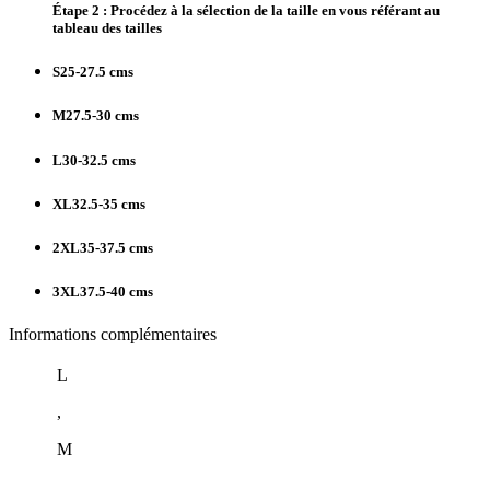
Étape 2 : Procédez à la sélection de la taille en vous référant au
tableau des tailles
S
25-27.5 cms
M
27.5-30 cms
L
30-32.5 cms
XL
32.5-35 cms
2XL
35-37.5 cms
3XL
37.5-40 cms
Informations complémentaires
L
,
M
,