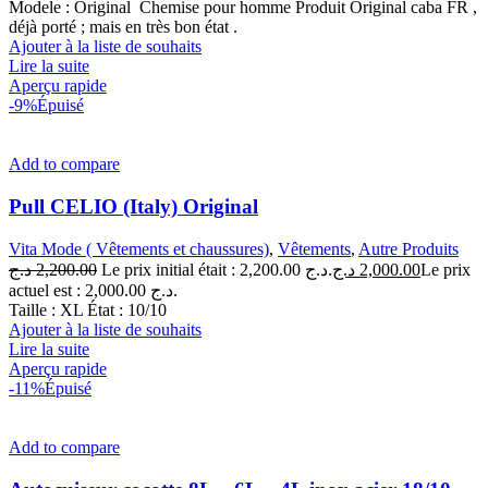
Modele : Original Chemise pour homme Produit Original caba FR ,
déjà porté ; mais en très bon état .
Ajouter à la liste de souhaits
Lire la suite
Aperçu rapide
-9%
Épuisé
Add to compare
Pull CELIO (Italy) Original
Vita Mode ( Vêtements et chaussures)
,
Vêtements
,
Autre Produits
د.ج
2,200.00
Le prix initial était : 2,200.00 د.ج.
د.ج
2,000.00
Le prix
actuel est : 2,000.00 د.ج.
Taille : XL État : 10/10
Ajouter à la liste de souhaits
Lire la suite
Aperçu rapide
-11%
Épuisé
Add to compare