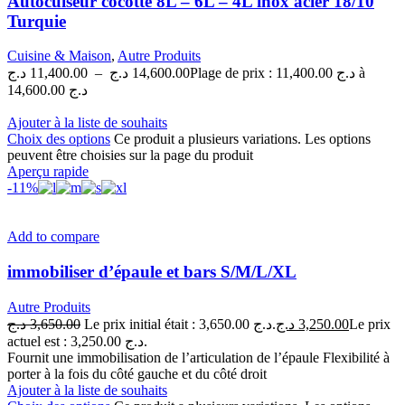
Autocuiseur cocotte 8L – 6L – 4L inox acier 18/10
Turquie
Cuisine & Maison
,
Autre Produits
د.ج
11,400.00
–
د.ج
14,600.00
Plage de prix : 11,400.00 د.ج à
14,600.00 د.ج
Ajouter à la liste de souhaits
Choix des options
Ce produit a plusieurs variations. Les options
peuvent être choisies sur la page du produit
Aperçu rapide
-11%
Add to compare
immobiliser d’épaule et bars S/M/L/XL
Autre Produits
د.ج
3,650.00
Le prix initial était : 3,650.00 د.ج.
د.ج
3,250.00
Le prix
actuel est : 3,250.00 د.ج.
Fournit une immobilisation de l’articulation de l’épaule Flexibilité à
porter à la fois du côté gauche et du côté droit
Ajouter à la liste de souhaits