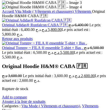
Accueil
Vita Mode ( Vêtements et chaussures)
Vêtements
Original
Hoodie H&M® CABA 🇫🇷
Original Adidas® Runfalcon CABA 🇫🇷
د.ج
6,400.00
Le prix
initial était : 6,400.00 د.ج.
د.ج
5,800.00
Le prix actuel est :
5,800.00 د.ج.
Retour aux produits
Original Tommy ~ FILA ® ensemble T-shirt + Bas .
د.ج
6,500.00
Le prix initial était : 6,500.00 د.ج.
د.ج
5,500.00
Le prix actuel est :
5,500.00 د.ج.
Original Hoodie H&M® CABA 🇫🇷
د.ج
3,600.00
Le prix initial était : 3,600.00 د.ج.
د.ج
2,600.00
Le prix
actuel est : 2,600.00 د.ج.
Rupture de stock
Add to compare
Ajouter à la liste de souhaits
Catégories :
Vita Mode ( Vêtements et chaussures)
,
Vêtements