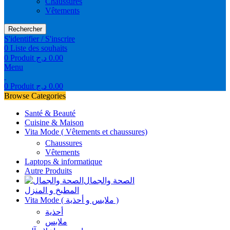
Chaussures
Vêtements
Rechercher
S'identifier / S'inscrire
0
Liste des souhaits
0
Produit
د.ج
0.00
Menu
0
Produit
د.ج
0.00
Browse Categories
Santé & Beauté
Cuisine & Maison
Vita Mode ( Vêtements et chaussures)
Chaussures
Vêtements
Laptops & informatique
Autre Produits
الصحة والجمال
المطبخ و المنزل
Vita Mode ( ملابس و أحذية )
أحذية
ملابس