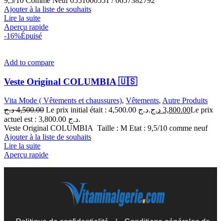
9,5/10 Comme Neuf 0551000551 / 0657382792
Ajouter à la liste de souhaits
Lire la suite
Aperçu rapide
-16%
Épuisé
Add to compare
Veste Original COLUMBIA 🇺🇸
Vita Mode ( Vêtements et chaussures)
,
Vêtements
,
Autre Produits
د.ج
4,500.00
Le prix initial était : 4,500.00 د.ج.
د.ج
3,800.00
Le prix
actuel est : 3,800.00 د.ج.
Veste Original COLUMBIA Taille : M Etat : 9,5/10 comme neuf
Ajouter à la liste de souhaits
Lire la suite
Aperçu rapide