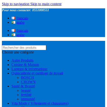
Skip to navigation
Skip to main content
Pour nous contacter: 0551000551
francais
arabe
francais
arabe
Choisir une catégorie
Autre Produits
Cuisine & Maison
Laptops & informatique
Quincaillerie et outillage de travail
BOSCH
CROWN
Santé & Beauté
beauté
fertilité
immunité
Vita Mode ( Vêtements et chaussures)