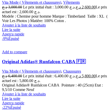
Vita Mode ( Vêtements et chaussures)
,
Vêtements
د.ج
3,000.00
Le prix initial était : 3,000.00 د.ج.
د.ج
2,600.00
Le prix
actuel est : 2,600.00 د.ج.
Modele : Chemise pour homme Marque : Timberland Taille : XL (
Voir Les Photos ) Matière: 100% Coton .
Ajouter à la liste de souhaits
Lire la suite
Aperçu rapide
-9%
Épuisé
Add to compare
Original Adidas® Runfalcon CABA 🇫🇷
Vita Mode ( Vêtements et chaussures)
,
Chaussures
د.ج
6,400.00
Le prix initial était : 6,400.00 د.ج.
د.ج
5,800.00
Le prix
actuel est : 5,800.00 د.ج.
Original Adidas® Runfalcon CABA Pointure : 40 (25cm) Etat :
9,5/10 Comme Neuf
Ajouter à la liste de souhaits
Lire la suite
Aperçu rapide
-22%
Épuisé