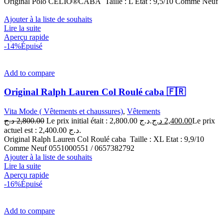
Original Polo CELIO®CABA Taille : L Etat : 9,5/10 Comme Neuf
Ajouter à la liste de souhaits
Lire la suite
Aperçu rapide
-14%
Épuisé
Add to compare
Original Ralph Lauren Col Roulé caba 🇫🇷
Vita Mode ( Vêtements et chaussures)
,
Vêtements
د.ج
2,800.00
Le prix initial était : 2,800.00 د.ج.
د.ج
2,400.00
Le prix
actuel est : 2,400.00 د.ج.
Original Ralph Lauren Col Roulé caba Taille : XL Etat : 9,9/10
Comme Neuf 0551000551 / 0657382792
Ajouter à la liste de souhaits
Lire la suite
Aperçu rapide
-16%
Épuisé
Add to compare