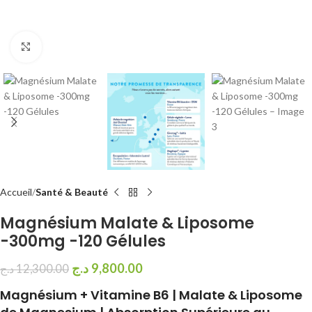
Cliquez pour agrandir
Accueil
Santé & Beauté
Magnésium Malate & Liposome
-300mg -120 Gélules
د.ج
9,800.00
د.ج
12,300.00
Magnésium + Vitamine B6 | Malate & Liposome