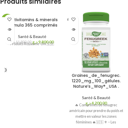
Produits similaires
multivitamins & minerals
-17%
ÉPUISÉ
formula 365 comprimés
ÉPUISÉ
Santé & Beauté
د.ج
9,800.00
د.ج
11,800.00
NEW
Produits Royaume-Uni 🇬🇧
Graines_de_fenugrec.
1220_mg_100_gélules.
Nature’s_Way®_USA .
Santé & Beauté
د.ج
4,200.00
🔥 Comprimés de fenugrec
américain pour prendre du poids et
mettre en valeur les zones
féminines 🔥🇺🇸 ⚜ – Les