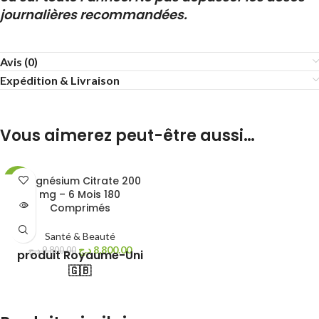
journalières recommandées.
Avis (0)
Expédition & Livraison
Vous aimerez peut-être aussi…
magnésium Citrate 200
-10%
mg – 6 Mois 180
Comprimés
ÉPUISÉ
Santé & Beauté
د.ج
8,800.00
د.ج
9,800.00
produit Royaume-Uni
🇬🇧