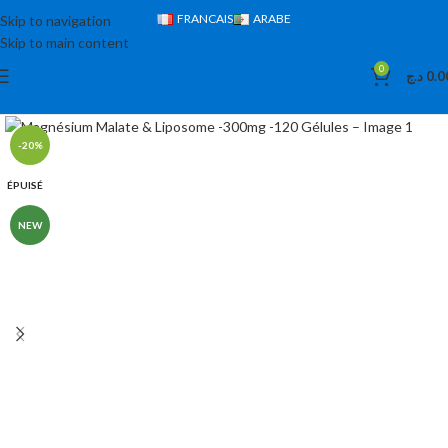
FRANCAIS
ARABE
Skip to navigation
Skip to main content
0
د.ج
0.0
-20%
ÉPUISÉ
NEW