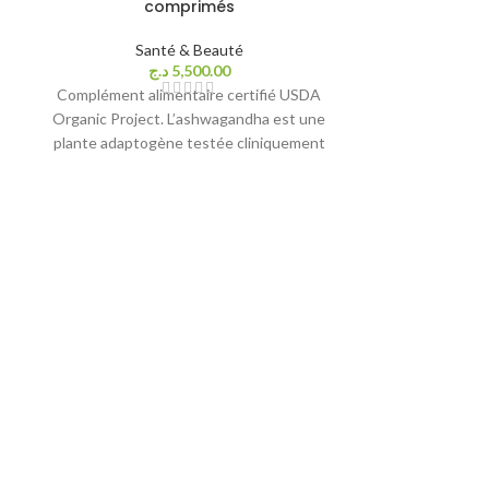
comprimés
ÉPUIS
É
Santé & Beauté
د.ج
5,500.00
Complément alimentaire certifié USDA
Organic Project. L’ashwagandha est une
plante adaptogène testée cliniquement
qui nourrit les glandes surrénales, aide le
Mélatonine_
Sa
د.ج
6,5
Produi