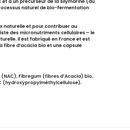
 et à un précurseur de la silymarine (du
 processus naturel de bio-fermentation
x naturelle et pour contribuer au
te des micronutriments cellulaires – le
relle. Il est fabriqué en France et est
la fibre d’acacia bio et une capsule
(NAC), Fibregum (fibres d’Acacia) bio,
MC (hydroxypropylméthylcellulose).