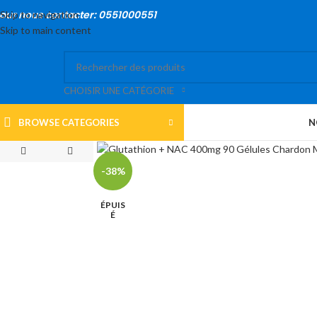
our nous contacter: 0551000551
Skip to navigation
Skip to main content
CHOISIR UNE CATÉGORIE
BROWSE CATEGORIES
N
-38%
ÉPUIS
É