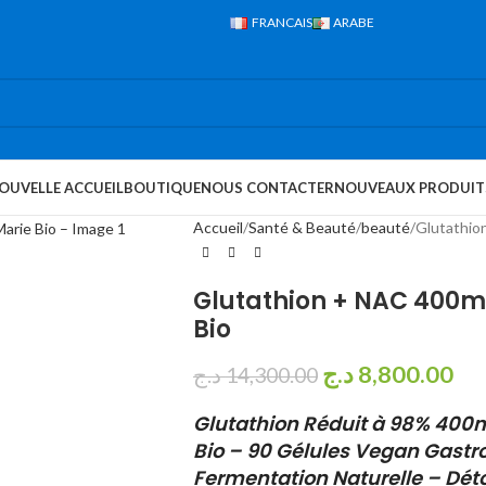
FRANCAIS
ARABE
OUVELLE ACCUEIL
BOUTIQUE
NOUS CONTACTER
NOUVEAUX PRODUIT
Accueil
Santé & Beauté
beauté
Glutathio
Glutathion + NAC 400m
Bio
د.ج
8,800.00
د.ج
14,300.00
Glutathion Réduit à 98% 400
Bio – 90 Gélules Vegan Gastro
Fermentation Naturelle – Dét