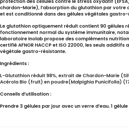
protection des cellules contre le stress oxydatif (EFS
chardon-Marie), l’absorption du glutathion par votre c
et est conditionné dans des gélules végétales gastro-r
Le glutathion optiquement réduit contient 90 gélules ré
fonctionnement normal du système immunitaire, notamm
laboratoire Inolab propose des compléments nutritionne
certifié AFNOR HACCP et ISO 22000, les seuls additifs aj
végétale gastro-résistante.
Ingrédients :
L-Glutathion réduit 98%, extrait de Chardon-Marie (S
Acérola Bio (fruit) en poudre(Malpighia Punicifolia) 
Conseils d’utilisation :
Prendre 3 gélules par jour avec un verre d’eau. 1 gélul