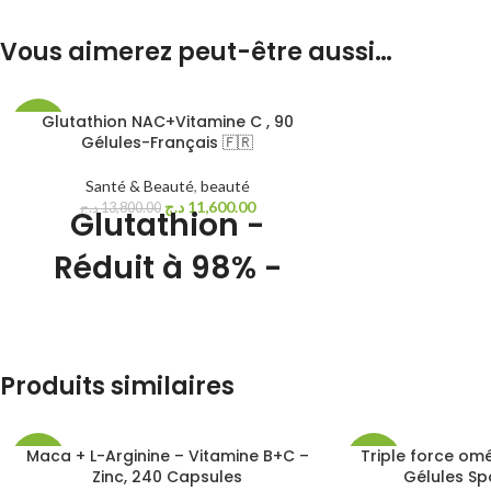
Vous aimerez peut-être aussi…
Glutathion NAC+Vitamine C , 90
-16%
Gélules-Français 🇫🇷
ÉPUIS
Santé & Beauté
,
beauté
É
د.ج
11,600.00
د.ج
13,800.00
Glutathion -
NEW
Réduit à 98% -
Formule avec
Précurseurs dont
Produits similaires
NAC + Vitamine C
- Renforce
Maca + L-Arginine – Vitamine B+C –
Triple force om
-15%
-13%
l'Immunité,
Zinc, 240 Capsules
Gélules Sp