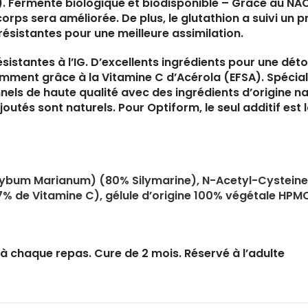
A). Fermenté biologique et biodisponible – Grâce au NAC
orps sera améliorée. De plus, le glutathion a suivi un
ésistantes pour une meilleure assimilation.
sistantes à l’IG. D’excellents ingrédients pour une déto
ent grâce à la Vitamine C d’Acérola (EFSA). Spécialis
ls de haute qualité avec des ingrédients d’origine natu
outés sont naturels. Pour Optiform, le seul additif est 
ilybum Marianum) (80% Silymarine), N-Acetyl-Cysteine 
(17% de Vitamine C), gélule d’origine 100% végétale HP
e à chaque repas. Cure de 2 mois. Réservé à l’adulte