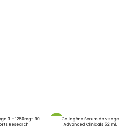
éga 3 – 1250mg- 90
Collagène Serum de visage
-21%
orts Research
Advanced Clinicals 52 ml.