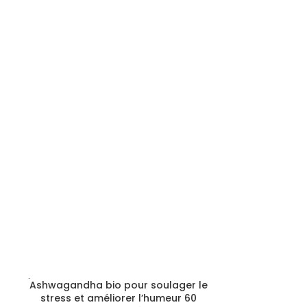
ÉPUIS
Ashwagandha bio pour soulager le
-11%
É
stress et améliorer l’humeur 60