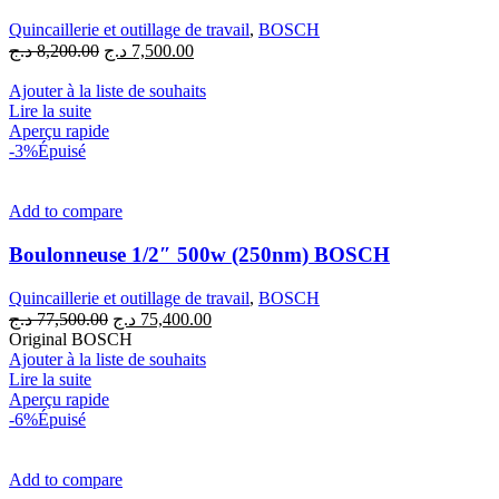
Quincaillerie et outillage de travail
,
BOSCH
Le
Le
د.ج
8,200.00
د.ج
7,500.00
prix
prix
initial
actuel
Ajouter à la liste de souhaits
était :
est :
Lire la suite
7,500.00 د.ج.
8,200.00 د.ج.
Aperçu rapide
-3%
Épuisé
Add to compare
Boulonneuse 1/2″ 500w (250nm) BOSCH
Quincaillerie et outillage de travail
,
BOSCH
Le
Le
د.ج
77,500.00
د.ج
75,400.00
prix
prix
Original BOSCH
initial
actuel
Ajouter à la liste de souhaits
était :
est :
Lire la suite
75,400.00 د.ج.
77,500.00 د.ج.
Aperçu rapide
-6%
Épuisé
Add to compare