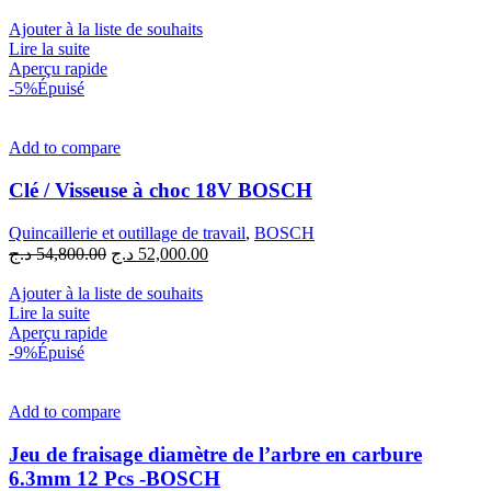
prix
prix
initial
actuel
Ajouter à la liste de souhaits
était :
est :
Lire la suite
47,500.00 د.ج.
49,500.00 د.ج.
Aperçu rapide
-5%
Épuisé
Add to compare
Clé / Visseuse à choc 18V BOSCH
Quincaillerie et outillage de travail
,
BOSCH
Le
Le
د.ج
54,800.00
د.ج
52,000.00
prix
prix
initial
actuel
Ajouter à la liste de souhaits
était :
est :
Lire la suite
52,000.00 د.ج.
54,800.00 د.ج.
Aperçu rapide
-9%
Épuisé
Add to compare
Jeu de fraisage diamètre de l’arbre en carbure
6.3mm 12 Pcs -BOSCH