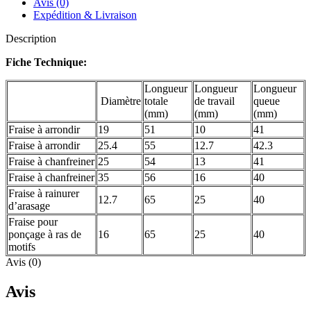
Avis (0)
Expédition & Livraison
Description
Fiche Technique:
Longueur
Longueur
Longueur
Diamètre
totale
de travail
queue
(mm)
(mm)
(mm)
Fraise à arrondir
19
51
10
41
Fraise à arrondir
25.4
55
12.7
42.3
Fraise à chanfreiner
25
54
13
41
Fraise à chanfreiner
35
56
16
40
Fraise à rainurer
12.7
65
25
40
d’arasage
Fraise pour
ponçage à ras de
16
65
25
40
motifs
Avis (0)
Avis