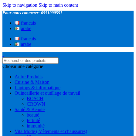
Skip to navigation
Skip to main content
Pour nous contacter: 0551000551
francais
arabe
francais
arabe
Choisir une catégorie
Autre Produits
Cuisine & Maison
Laptops & informatique
Quincaillerie et outillage de travail
BOSCH
CROWN
Santé & Beauté
beauté
fertilité
immunité
Vita Mode ( Vêtements et chaussures)