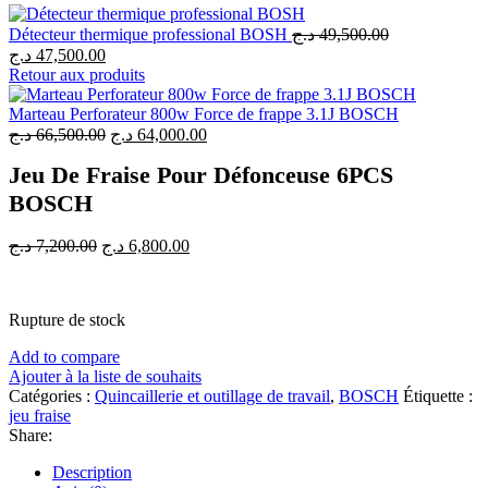
Détecteur thermique professional BOSH
د.ج
49,500.00
Le
Le
د.ج
47,500.00
prix
prix
Retour aux produits
initial
actuel
était :
est :
Marteau Perforateur 800w Force de frappe 3.1J BOSCH
49,500.00 د.ج.
Le
47,500.00 د.ج.
Le
د.ج
66,500.00
د.ج
64,000.00
prix
prix
Jeu De Fraise Pour Défonceuse 6PCS
initial
actuel
était :
est :
BOSCH
64,000.00 د.ج.
66,500.00 د.ج.
Le
Le
د.ج
7,200.00
د.ج
6,800.00
prix
prix
initial
actuel
était :
est :
Rupture de stock
6,800.00 د.ج.
7,200.00 د.ج.
Add to compare
Ajouter à la liste de souhaits
Catégories :
Quincaillerie et outillage de travail
,
BOSCH
Étiquette :
jeu fraise
Share:
Description