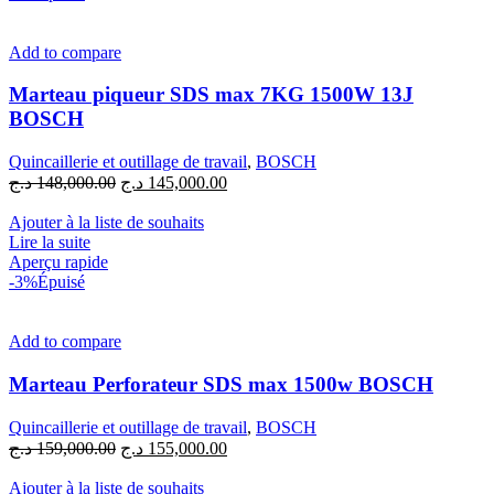
Add to compare
Marteau piqueur SDS max 7KG 1500W 13J
BOSCH
Quincaillerie et outillage de travail
,
BOSCH
Le
Le
د.ج
148,000.00
د.ج
145,000.00
prix
prix
initial
actuel
Ajouter à la liste de souhaits
était :
est :
Lire la suite
145,000.00 د.ج.
148,000.00 د.ج.
Aperçu rapide
-3%
Épuisé
Add to compare
Marteau Perforateur SDS max 1500w BOSCH
Quincaillerie et outillage de travail
,
BOSCH
Le
Le
د.ج
159,000.00
د.ج
155,000.00
prix
prix
initial
actuel
Ajouter à la liste de souhaits