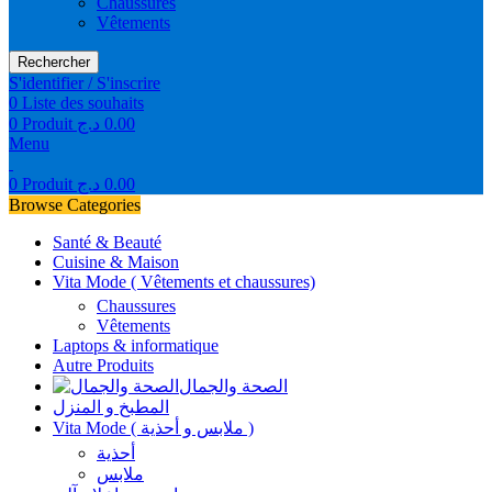
Chaussures
Vêtements
Rechercher
S'identifier / S'inscrire
0
Liste des souhaits
0
Produit
د.ج
0.00
Menu
0
Produit
د.ج
0.00
Browse Categories
Santé & Beauté
Cuisine & Maison
Vita Mode ( Vêtements et chaussures)
Chaussures
Vêtements
Laptops & informatique
Autre Produits
الصحة والجمال
المطبخ و المنزل
Vita Mode ( ملابس و أحذية )
أحذية
ملابس