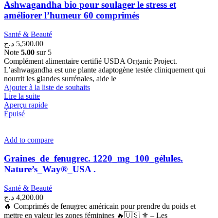
Ashwagandha bio pour soulager le stress et
améliorer l’humeur 60 comprimés
Santé & Beauté
د.ج
5,500.00
Note
5.00
sur 5
Complément alimentaire certifié USDA Organic Project.
L’ashwagandha est une plante adaptogène testée cliniquement qui
nourrit les glandes surrénales, aide le
Ajouter à la liste de souhaits
Lire la suite
Aperçu rapide
Épuisé
Add to compare
Graines_de_fenugrec. 1220_mg_100_gélules.
Nature’s_Way®_USA .
Santé & Beauté
د.ج
4,200.00
🔥 Comprimés de fenugrec américain pour prendre du poids et
mettre en valeur les zones féminines 🔥🇺🇸 ⚜ – Les