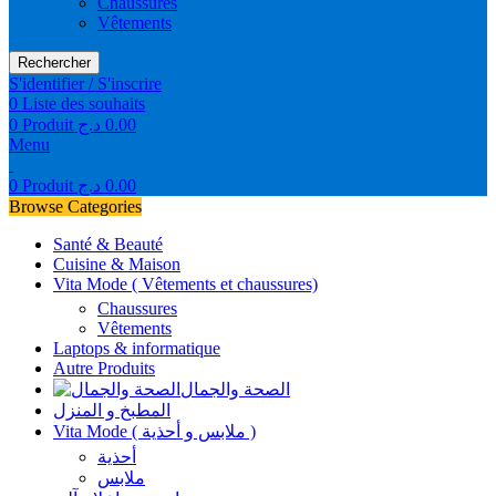
Chaussures
Vêtements
Rechercher
S'identifier / S'inscrire
0
Liste des souhaits
0
Produit
د.ج
0.00
Menu
0
Produit
د.ج
0.00
Browse Categories
Santé & Beauté
Cuisine & Maison
Vita Mode ( Vêtements et chaussures)
Chaussures
Vêtements
Laptops & informatique
Autre Produits
الصحة والجمال
المطبخ و المنزل
Vita Mode ( ملابس و أحذية )
أحذية
ملابس