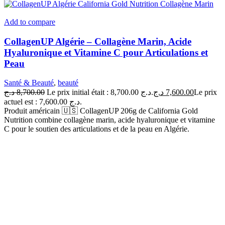
Add to compare
CollagenUP Algérie – Collagène Marin, Acide
Hyaluronique et Vitamine C pour Articulations et
Peau
Santé & Beauté
,
beauté
د.ج
8,700.00
Le prix initial était : 8,700.00 د.ج.
د.ج
7,600.00
Le prix
actuel est : 7,600.00 د.ج.
Produit américain 🇺🇸 CollagenUP 206g de California Gold
Nutrition combine collagène marin, acide hyaluronique et vitamine
C pour le soutien des articulations et de la peau en Algérie.