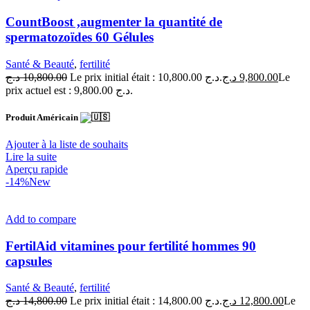
CountBoost ,augmenter la quantité de
spermatozoïdes 60 Gélules
Santé & Beauté
,
fertilité
د.ج
10,800.00
Le prix initial était : 10,800.00 د.ج.
د.ج
9,800.00
Le
prix actuel est : 9,800.00 د.ج.
Produit Américain
Ajouter à la liste de souhaits
Lire la suite
Aperçu rapide
-14%
New
Add to compare
FertilAid vitamines pour fertilité hommes 90
capsules
Santé & Beauté
,
fertilité
د.ج
14,800.00
Le prix initial était : 14,800.00 د.ج.
د.ج
12,800.00
Le