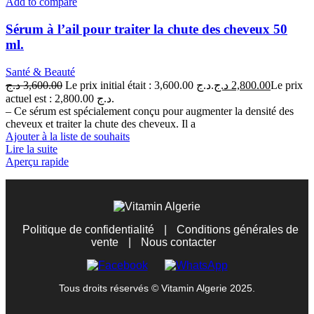
Add to compare
Sérum à l’ail pour traiter la chute des cheveux 50
ml.
Santé & Beauté
د.ج
3,600.00
Le prix initial était : 3,600.00 د.ج.
د.ج
2,800.00
Le prix
actuel est : 2,800.00 د.ج.
– Ce sérum est spécialement conçu pour augmenter la densité des
cheveux et traiter la chute des cheveux. Il a
Ajouter à la liste de souhaits
Lire la suite
Aperçu rapide
Politique de confidentialité
|
Conditions générales de
vente
|
Nous contacter
Tous droits réservés © Vitamin Algerie 2025.