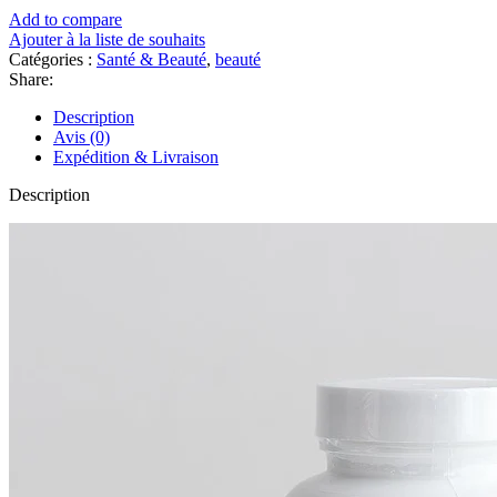
Add to compare
Ajouter à la liste de souhaits
Catégories :
Santé & Beauté
,
beauté
Share:
Description
Avis (0)
Expédition & Livraison
Description