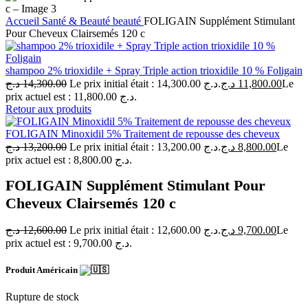
Accueil
Santé & Beauté
beauté
FOLIGAIN Supplément Stimulant
Pour Cheveux Clairsemés 120 c
shampoo 2% trioxidile + Spray Triple action trioxidile 10 % Foligain
د.ج
14,300.00
Le prix initial était : 14,300.00 د.ج.
د.ج
11,800.00
Le
prix actuel est : 11,800.00 د.ج.
Retour aux produits
FOLIGAIN Minoxidil 5% Traitement de repousse des cheveux
د.ج
13,200.00
Le prix initial était : 13,200.00 د.ج.
د.ج
8,800.00
Le
prix actuel est : 8,800.00 د.ج.
FOLIGAIN Supplément Stimulant Pour
Cheveux Clairsemés 120 c
د.ج
12,600.00
Le prix initial était : 12,600.00 د.ج.
د.ج
9,700.00
Le
prix actuel est : 9,700.00 د.ج.
Produit Américain
Rupture de stock