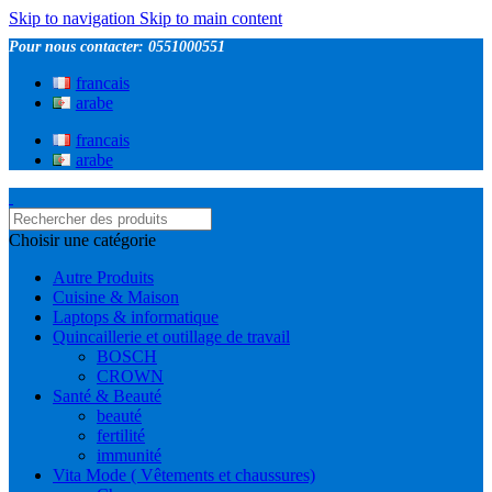
Skip to navigation
Skip to main content
Pour nous contacter: 0551000551
francais
arabe
francais
arabe
Choisir une catégorie
Autre Produits
Cuisine & Maison
Laptops & informatique
Quincaillerie et outillage de travail
BOSCH
CROWN
Santé & Beauté
beauté
fertilité
immunité
Vita Mode ( Vêtements et chaussures)