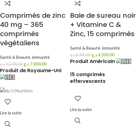
Comprimés de zinc
Baie de sureau noir
40 mg – 365
+ Vitamine C &
comprimés
Zinc, 15 comprimés
végétaliens
Santé & Beauté
,
immunité
د.ج
4,300.00
د.ج
6,400.00
Santé & Beauté
,
immunité
Produit Américain
د.ج
7,800.00
د.ج
12,700.00
Produit de Royaume-Uni
15 comprimés
effervescents
Lire la suite
Lire la suite