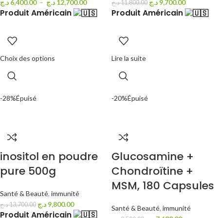
د.ج
6,400.00
–
د.ج
12,700.00
د.ج
9,700.00
د.ج
11,800.00
Produit Américain
Produit Américain
Choix des options
Lire la suite
-28%
Épuisé
-20%
Épuisé
inositol en poudre
Glucosamine +
pure 500g
Chondroïtine +
MSM, 180 Capsules
Santé & Beauté
,
immunité
د.ج
9,800.00
د.ج
13,700.00
Santé & Beauté
,
immunité
Produit Américain