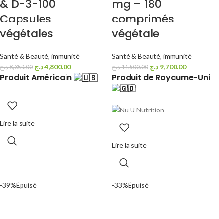
& D-3-100
mg – 180
Capsules
comprimés
végétales
végétale
Santé & Beauté
,
immunité
Santé & Beauté
,
immunité
د.ج
4,800.00
د.ج
9,700.00
د.ج
8,350.00
د.ج
11,500.00
Produit Américain
Produit de Royaume-Uni
Lire la suite
Lire la suite
-39%
Épuisé
-33%
Épuisé