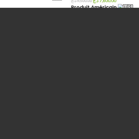
د.ج
7,600.00
د.ج
9,500.00
Produit Américain
Lire la suite