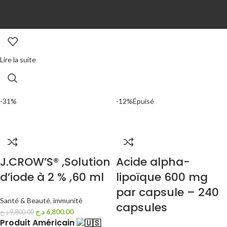
Lire la suite
-31%
-12%
Épuisé
J.CROW’S® ,Solution
Acide alpha-
d’iode à 2 % ,60 ml
lipoïque 600 mg
par capsule – 240
Santé & Beauté
,
immunité
capsules
د.ج
6,800.00
د.ج
9,800.00
Produit Américain