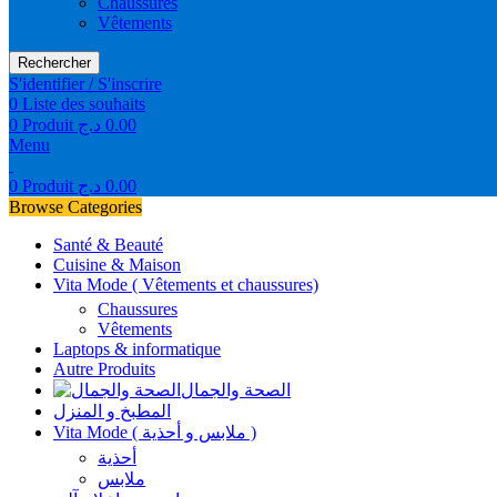
Chaussures
Vêtements
Rechercher
S'identifier / S'inscrire
0
Liste des souhaits
0
Produit
د.ج
0.00
Menu
0
Produit
د.ج
0.00
Browse Categories
Santé & Beauté
Cuisine & Maison
Vita Mode ( Vêtements et chaussures)
Chaussures
Vêtements
Laptops & informatique
Autre Produits
الصحة والجمال
المطبخ و المنزل
Vita Mode ( ملابس و أحذية )
أحذية
ملابس