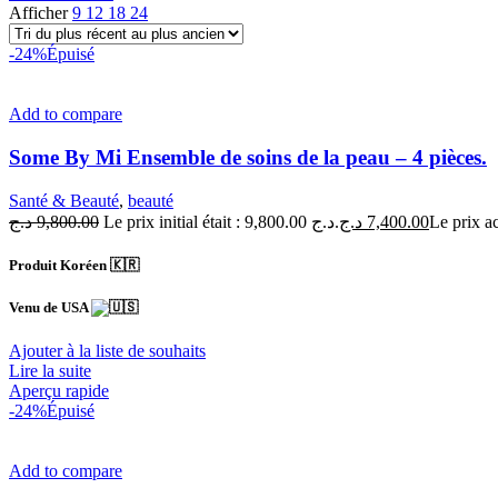
Afficher
9
12
18
24
-24%
Épuisé
Add to compare
Some By Mi Ensemble de soins de la peau – 4 pièces.
Santé & Beauté
,
beauté
د.ج
9,800.00
Le prix initial était : 9,800.00 د.ج.
د.ج
7,400.00
Produit Koréen 🇰🇷
Venu de USA
Ajouter à la liste de souhaits
Lire la suite
Aperçu rapide
-24%
Épuisé
Add to compare