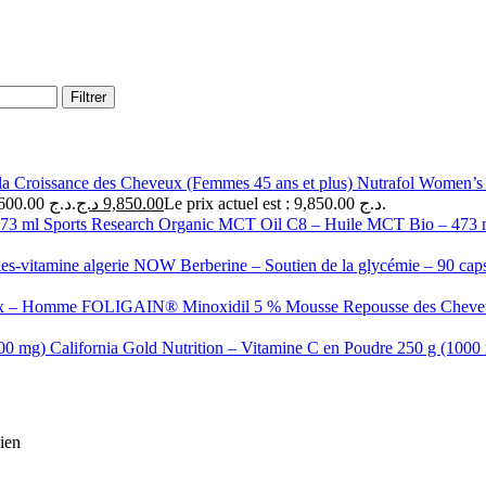
Filtrer
Nutrafol Women’s 
Le prix initial était : 12,600.00 د.ج.
د.ج
9,850.00
Le prix actuel est : 9,850.00 د.ج.
Sports Research Organic MCT Oil C8 – Huile MCT Bio – 473
NOW Berberine – Soutien de la glycémie – 90 caps
FOLIGAIN® Minoxidil 5 % Mousse Repousse des Che
California Gold Nutrition – Vitamine C en Poudre 250 g (100
cien