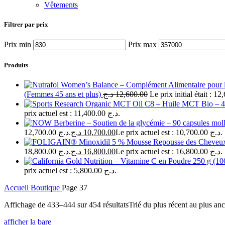
Vêtements
Filtrer par prix
Prix min
Prix max
Produits
(Femmes 45 ans et plus)
د.ج
12,600.00
prix actuel est : 11,400.00 د.ج.
12,700.00 د.ج.
د.ج
10,700.00
Le prix actuel est : 10,700.00 د.ج.
18,800.00 د.ج.
د.ج
16,800.00
Le prix actuel est : 16,800.00 د.ج.
prix actuel est : 5,800.00 د.ج.
Accueil
Boutique
Page 37
Affichage de 433–444 sur 454 résultats
Trié du plus récent au plus an
afficher la bare