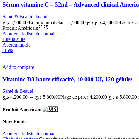
Sérum vitamine C – 52ml – Advanced clinical Ameri
Santé & Beauté
,
beauté
د.ج
5,500.00
Le prix initial était : 5,500.00 د.ج.
د.ج
4,200.00
Produit Américain 🇺🇸
Ajouter à la liste de souhaits
Lire la suite
Aperçu rapide
-16%
Add to compare
Vitamine D3 haute efficacité, 10 000 UI, 120 gélules
Santé & Beauté
د.ج
4,200.00
–
د.ج
5,800.00
Plage 
Produit Américain
Now Foods
Ajouter à la liste de souhaits