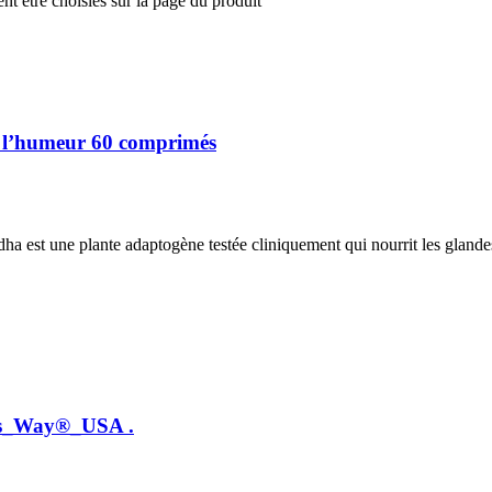
nt être choisies sur la page du produit
r l’humeur 60 comprimés
est une plante adaptogène testée cliniquement qui nourrit les glandes 
e’s_Way®_USA .