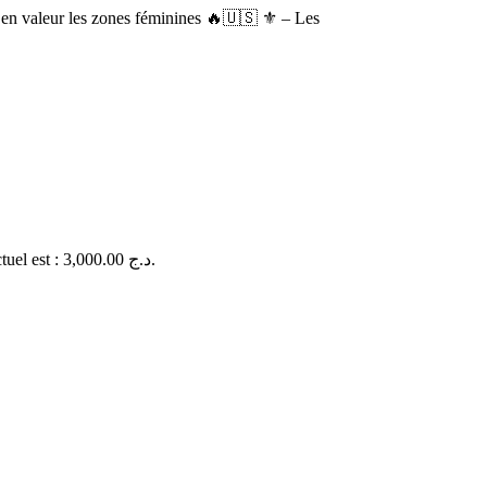
 en valeur les zones féminines 🔥🇺🇸 ⚜ – Les
Le prix actuel est : 3,000.00 د.ج.