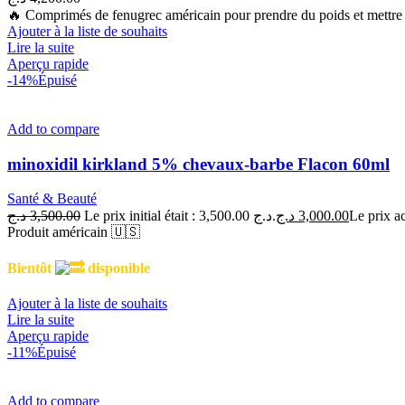
🔥 Comprimés de fenugrec américain pour prendre du poids et mettre
Ajouter à la liste de souhaits
Lire la suite
Aperçu rapide
-14%
Épuisé
Add to compare
minoxidil kirkland 5% chevaux-barbe Flacon 60ml
Santé & Beauté
د.ج
3,500.00
Le prix initial était : 3,500.00 د.ج.
د.ج
3,000.00
Produit américain 🇺🇸
Bientôt
disponible
Ajouter à la liste de souhaits
Lire la suite
Aperçu rapide
-11%
Épuisé
Add to compare