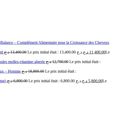
Balance – Complément Alimentaire pour la Croissance des Cheveux
 ml
د.ج
13,400.00
Le prix initial était : 13,400.00 د.ج.
د.ج
11,400.00
Le
ules molles-vitamine algerie
د.ج
12,700.00
Le prix initial était :
veux – Homme
د.ج
18,800.00
Le prix initial était :
0 mg)
د.ج
6,800.00
Le prix initial était : 6,800.00 د.ج.
د.ج
5,800.00
Le