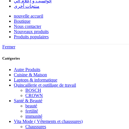
حواسيب و إعلام آلي
منتجات أخرى
nouvelle accueil
Boutique
Nous contacter
Nouveaux produits
Produits populaires
Fermer
Catégories
Autre Produits
Cuisine & Maison
Laptops & informatique
Quincaillerie et outillage de travail
BOSCH
CROWN
Santé & Beauté
beauté
fertilité
immunité
Vita Mode ( Vêtements et chaussures)
Chaussures