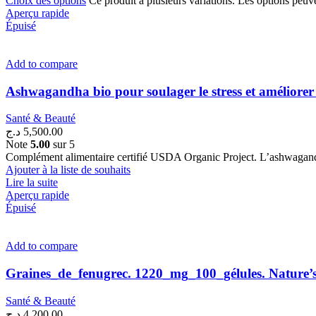
Choix des options
Ce produit a plusieurs variations. Les options peuve
Aperçu rapide
Épuisé
Add to compare
Ashwagandha bio pour soulager le stress et améliore
Santé & Beauté
د.ج
5,500.00
Note
5.00
sur 5
Complément alimentaire certifié USDA Organic Project. L’ashwagandha 
Ajouter à la liste de souhaits
Lire la suite
Aperçu rapide
Épuisé
Add to compare
Graines_de_fenugrec. 1220_mg_100_gélules. Natur
Santé & Beauté
د.ج
4,200.00