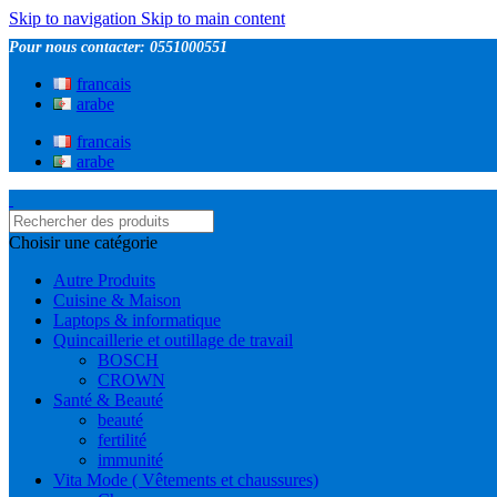
Skip to navigation
Skip to main content
Pour nous contacter: 0551000551
francais
arabe
francais
arabe
Choisir une catégorie
Autre Produits
Cuisine & Maison
Laptops & informatique
Quincaillerie et outillage de travail
BOSCH
CROWN
Santé & Beauté
beauté
fertilité
immunité
Vita Mode ( Vêtements et chaussures)