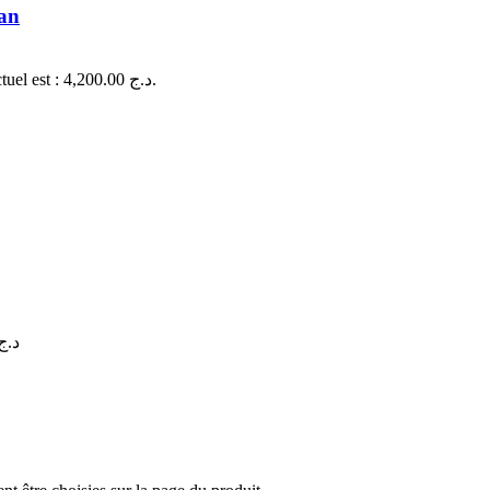
can
Le prix actuel est : 4,200.00 د.ج.
de prix : 4,200.00 د.ج à 5,800.00 د.ج