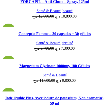
FORCAPIL – Anti-Chute – Spray, 125ml
Santé & Beauté
,
beauté
د.ج
12,600.00
د.ج
10,800.00
-16%
Conceptio Femme – 30 capsules + 30 gélules
ÉPUISÉ
Santé & Beauté
,
fertilité
د.ج
8,700.00
د.ج
7,300.00
-16%
Magnesium Glycinate 1000mg, 180 Gélules
ÉPUISÉ
Santé & Beauté
د.ج
11,600.00
د.ج
9,800.00
-15%
Iode liquide Plus, Avec iodure de potassium, Non aromatisé,
59 ml