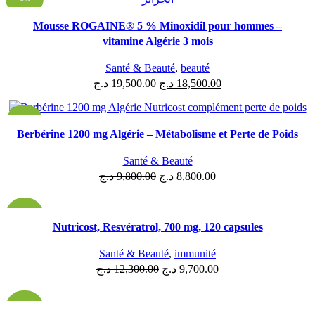
Mousse ROGAINE® 5 % Minoxidil pour hommes –
ÉPUISÉ
vitamine Algérie 3 mois
Santé & Beauté
,
beauté
د.ج
19,500.00
د.ج
18,500.00
-10%
Berbérine 1200 mg Algérie – Métabolisme et Perte de Poids
ÉPUISÉ
Santé & Beauté
د.ج
9,800.00
د.ج
8,800.00
-21%
Nutricost, Resvératrol, 700 mg, 120 capsules
ÉPUISÉ
Santé & Beauté
,
immunité
د.ج
12,300.00
د.ج
9,700.00
-14%