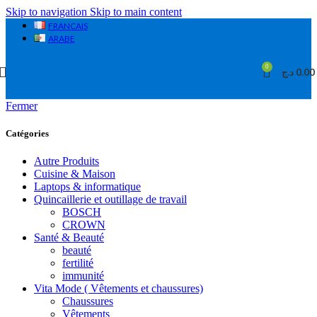
Skip to navigation
Skip to main content
FRANCAIS
ARABE
0
د.ج
0.00
Fermer
Catégories
Autre Produits
Cuisine & Maison
Laptops & informatique
Quincaillerie et outillage de travail
BOSCH
CROWN
Santé & Beauté
beauté
fertilité
immunité
Vita Mode ( Vêtements et chaussures)
Chaussures
Vêtements