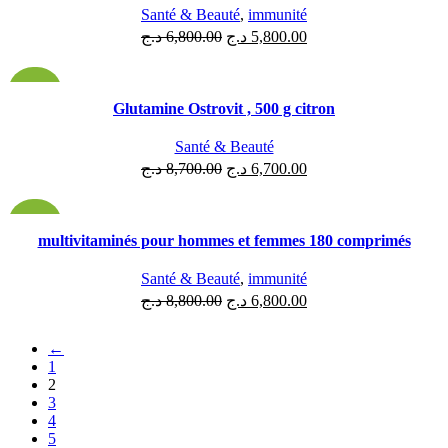
Santé & Beauté
,
immunité
د.ج
6,800.00
د.ج
5,800.00
-23%
Glutamine Ostrovit , 500 g citron
ÉPUISÉ
Santé & Beauté
د.ج
8,700.00
د.ج
6,700.00
-23%
multivitaminés pour hommes et femmes 180 comprimés
ÉPUISÉ
Santé & Beauté
,
immunité
د.ج
8,800.00
د.ج
6,800.00
←
1
2
3
4
5