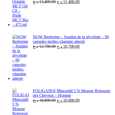
د.ج
13,400.00
د.ج
11,400.00
NOW Berberine – Soutien de la glycémie – 90
capsules molles-vitamine algerie
د.ج
12,700.00
د.ج
10,700.00
FOLIGAIN® Minoxidil 5 % Mousse Repousse
des Cheveux – Homme
د.ج
18,800.00
د.ج
16,800.00