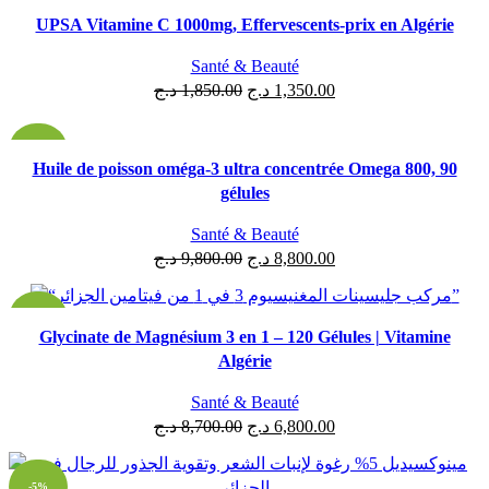
-27%
UPSA Vitamine C 1000mg, Effervescents-prix en Algérie
Santé & Beauté
د.ج
1,850.00
د.ج
1,350.00
-10%
Huile de poisson oméga-3 ultra concentrée Omega 800, 90
gélules
ÉPUISÉ
Santé & Beauté
د.ج
9,800.00
د.ج
8,800.00
-22%
Glycinate de Magnésium 3 en 1 – 120 Gélules | Vitamine
Algérie
Santé & Beauté
د.ج
8,700.00
د.ج
6,800.00
-5%