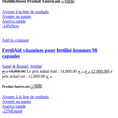
MotilityBoost Produit Américain
Ajouter à la liste de souhaits
Ajouter au panier
Aperçu rapide
-14%
New
Add to compare
FertilAid vitamines pour fertilité hommes 90
capsules
Santé & Beauté
,
fertilité
د.ج
14,800.00
Le prix initial était : 14,800.00 د.ج.
د.ج
12,800.00
Le
prix actuel est : 12,800.00 د.ج.
Produit Américain
Ajouter à la liste de souhaits
Ajouter au panier
Aperçu rapide
-22%
Épuisé