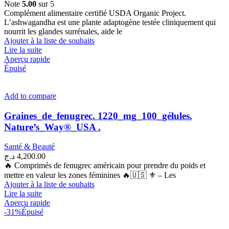
Note
5.00
sur 5
Complément alimentaire certifié USDA Organic Project.
L’ashwagandha est une plante adaptogène testée cliniquement qui
nourrit les glandes surrénales, aide le
Ajouter à la liste de souhaits
Lire la suite
Aperçu rapide
Épuisé
Add to compare
Graines_de_fenugrec. 1220_mg_100_gélules.
Nature’s_Way®_USA .
Santé & Beauté
د.ج
4,200.00
🔥 Comprimés de fenugrec américain pour prendre du poids et
mettre en valeur les zones féminines 🔥🇺🇸 ⚜ – Les
Ajouter à la liste de souhaits
Lire la suite
Aperçu rapide
-31%
Épuisé