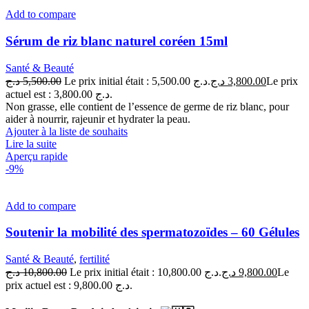
Add to compare
Sérum de riz blanc naturel coréen 15ml
Santé & Beauté
د.ج
5,500.00
Le prix initial était : 5,500.00 د.ج.
د.ج
3,800.00
Le prix
actuel est : 3,800.00 د.ج.
Non grasse, elle contient de l’essence de germe de riz blanc, pour
aider à nourrir, rajeunir et hydrater la peau.
Ajouter à la liste de souhaits
Lire la suite
Aperçu rapide
-9%
Add to compare
Soutenir la mobilité des spermatozoïdes – 60 Gélules
Santé & Beauté
,
fertilité
د.ج
10,800.00
Le prix initial était : 10,800.00 د.ج.
د.ج
9,800.00
Le
prix actuel est : 9,800.00 د.ج.