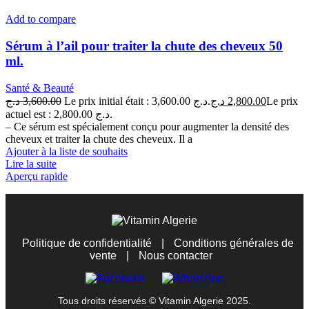
Add to compare
Sérum à l’ail pour traiter la chute des cheveux 50
ml.
Santé & Beauté
د.ج
3,600.00
Le prix initial était : 3,600.00 د.ج.
د.ج
2,800.00
Le prix
actuel est : 2,800.00 د.ج.
– Ce sérum est spécialement conçu pour augmenter la densité des
cheveux et traiter la chute des cheveux. Il a
Ajouter à la liste de souhaits
Lire la suite
Aperçu rapide
Politique de confidentialité
|
Conditions générales de
vente
|
Nous contacter
Tous droits réservés © Vitamin Algerie 2025.