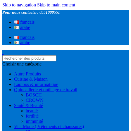
Skip to navigation
Skip to main content
Pour nous contacter: 0551000551
francais
arabe
francais
arabe
Choisir une catégorie
Autre Produits
Cuisine & Maison
Laptops & informatique
Quincaillerie et outillage de travail
BOSCH
CROWN
Santé & Beauté
beauté
fertilité
immunité
Vita Mode ( Vêtements et chaussures)