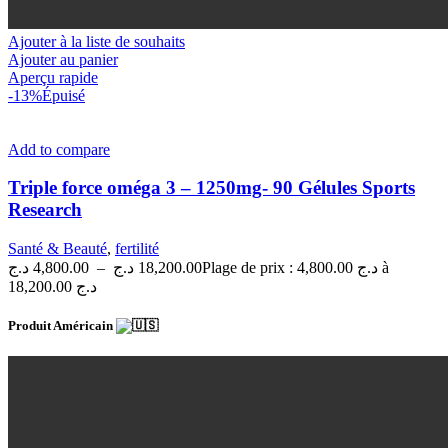
Ajouter à la liste de souhaits
Ajouter au panier
Aperçu rapide
-13%
Épuisé
Add to compare
Triple force oméga 3 – 1250mg- 90 Gélules Sports
Research
Santé & Beauté
,
fertilité
د.ج
4,800.00
–
د.ج
18,200.00
Plage de prix : 4,800.00 د.ج à
18,200.00 د.ج
Produit Américain