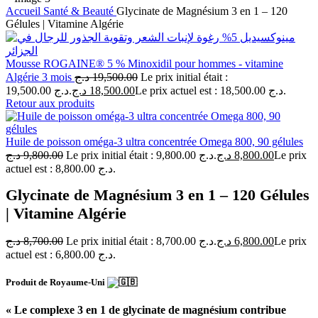
Accueil
Santé & Beauté
Glycinate de Magnésium 3 en 1 – 120
Gélules | Vitamine Algérie
Mousse ROGAINE® 5 % Minoxidil pour hommes - vitamine
Algérie 3 mois
د.ج
19,500.00
Le prix initial était :
19,500.00 د.ج.
د.ج
18,500.00
Le prix actuel est : 18,500.00 د.ج.
Retour aux produits
Huile de poisson oméga-3 ultra concentrée Omega 800, 90 gélules
د.ج
9,800.00
Le prix initial était : 9,800.00 د.ج.
د.ج
8,800.00
Le prix
actuel est : 8,800.00 د.ج.
Glycinate de Magnésium 3 en 1 – 120 Gélules
| Vitamine Algérie
د.ج
8,700.00
Le prix initial était : 8,700.00 د.ج.
د.ج
6,800.00
Le prix
actuel est : 6,800.00 د.ج.
Produit de Royaume-Uni
« Le complexe 3 en 1 de glycinate de magnésium contribue