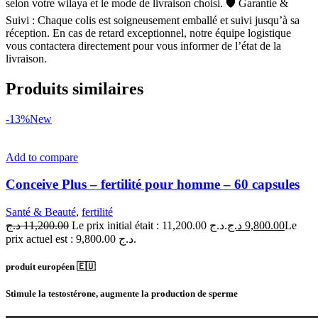
selon votre wilaya et le mode de livraison choisi. 🛡 Garantie &
Suivi : Chaque colis est soigneusement emballé et suivi jusqu’à sa
réception. En cas de retard exceptionnel, notre équipe logistique
vous contactera directement pour vous informer de l’état de la
livraison.
Produits similaires
-13%
New
Add to compare
Conceive Plus – fertilité pour homme – 60 capsules
Santé & Beauté
,
fertilité
د.ج
11,200.00
Le prix initial était : 11,200.00 د.ج.
د.ج
9,800.00
Le
prix actuel est : 9,800.00 د.ج.
produit européen 🇪🇺
Stimule la testostérone, augmente la production de sperme