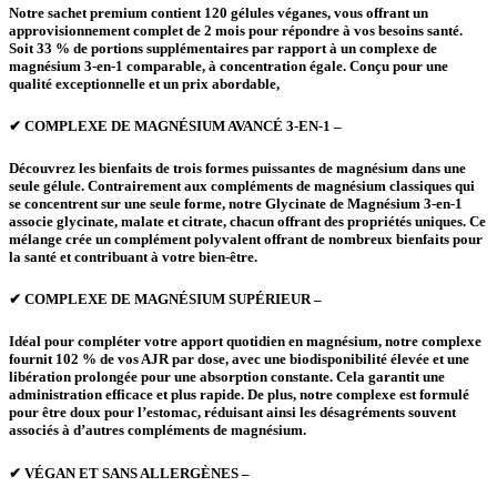
Notre sachet premium contient 120 gélules véganes, vous offrant un
approvisionnement complet de 2 mois pour répondre à vos besoins santé.
Soit 33 % de portions supplémentaires par rapport à un complexe de
magnésium 3-en-1 comparable, à concentration égale. Conçu pour une
qualité exceptionnelle et un prix abordable,
✔ COMPLEXE DE MAGNÉSIUM AVANCÉ 3-EN-1 –
Découvrez les bienfaits de trois formes puissantes de magnésium dans une
seule gélule. Contrairement aux compléments de magnésium classiques qui
se concentrent sur une seule forme, notre Glycinate de Magnésium 3-en-1
associe glycinate, malate et citrate, chacun offrant des propriétés uniques. Ce
mélange crée un complément polyvalent offrant de nombreux bienfaits pour
la santé et contribuant à votre bien-être.
✔ COMPLEXE DE MAGNÉSIUM SUPÉRIEUR –
Idéal pour compléter votre apport quotidien en magnésium, notre complexe
fournit 102 % de vos AJR par dose, avec une biodisponibilité élevée et une
libération prolongée pour une absorption constante. Cela garantit une
administration efficace et plus rapide. De plus, notre complexe est formulé
pour être doux pour l’estomac, réduisant ainsi les désagréments souvent
associés à d’autres compléments de magnésium.
✔ VÉGAN ET SANS ALLERGÈNES –