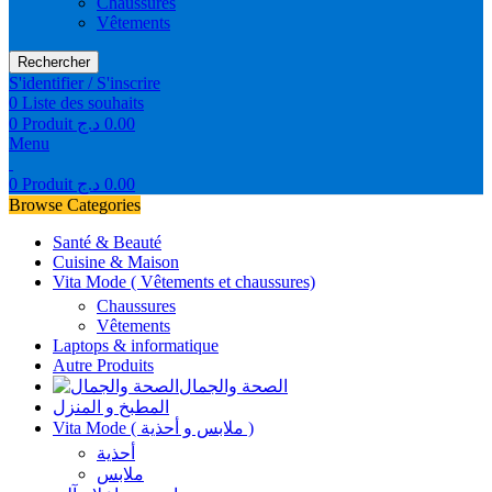
Chaussures
Vêtements
Rechercher
S'identifier / S'inscrire
0
Liste des souhaits
0
Produit
د.ج
0.00
Menu
0
Produit
د.ج
0.00
Browse Categories
Santé & Beauté
Cuisine & Maison
Vita Mode ( Vêtements et chaussures)
Chaussures
Vêtements
Laptops & informatique
Autre Produits
الصحة والجمال
المطبخ و المنزل
Vita Mode ( ملابس و أحذية )
أحذية
ملابس