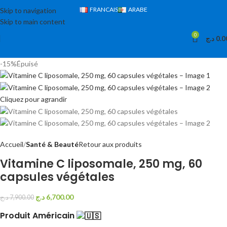
FRANCAIS
ARABE
Skip to navigation
Skip to main content
0
د.ج
0.0
-15%
Épuisé
Cliquez pour agrandir
Accueil
Santé & Beauté
Retour aux produits
Vitamine C liposomale, 250 mg, 60
capsules végétales
د.ج
6,700.00
د.ج
7,900.00
Produit Américain