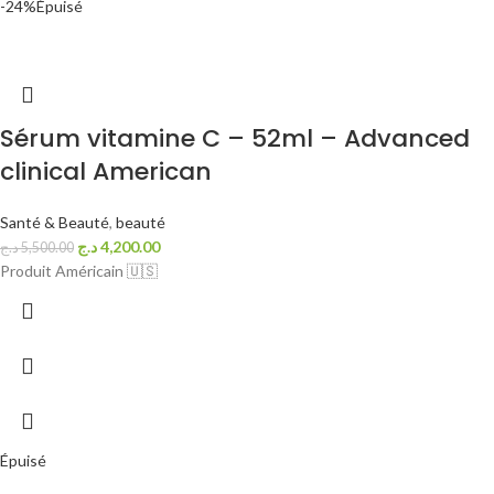
-24%
Épuisé
Sérum vitamine C – 52ml – Advanced
clinical American
Santé & Beauté
,
beauté
د.ج
4,200.00
د.ج
5,500.00
Produit Américain 🇺🇸
Épuisé