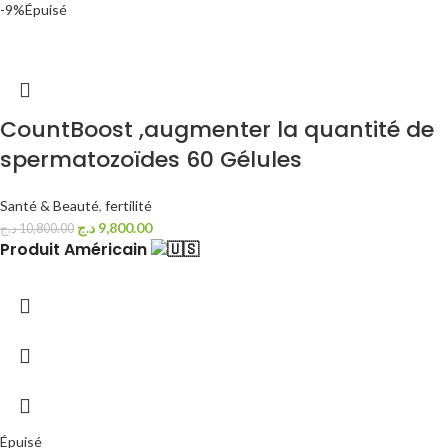
-9%
Épuisé
CountBoost ,augmenter la quantité de
spermatozoïdes 60 Gélules
Santé & Beauté
,
fertilité
د.ج
9,800.00
د.ج
10,800.00
Produit Américain
Épuisé