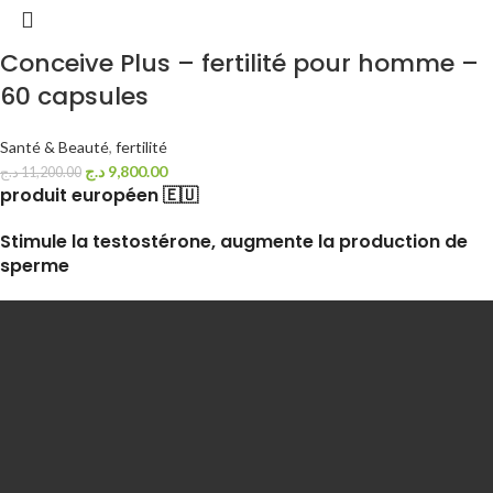
Conceive Plus – fertilité pour homme –
60 capsules
Santé & Beauté
,
fertilité
د.ج
9,800.00
د.ج
11,200.00
produit européen 🇪🇺
Stimule la testostérone, augmente la production de
sperme