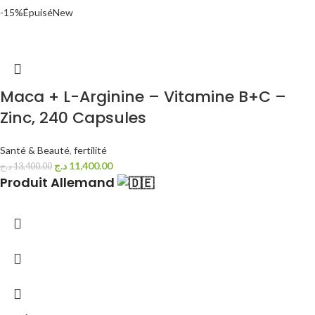
-15%
Épuisé
New
Maca + L-Arginine – Vitamine B+C –
Zinc, 240 Capsules
Santé & Beauté
,
fertilité
د.ج
11,400.00
د.ج
13,400.00
Produit Allemand