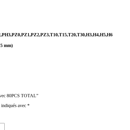
2,PH3,PZ0,PZ1,PZ2,PZ3,T10,T15,T20,T30,H3,H4,H5,H6
* 5 mm)
12V avec 80PCS TOTAL”
t indiqués avec
*