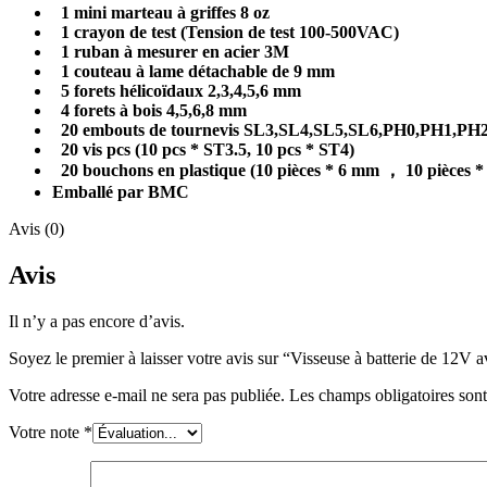
1 mini marteau à griffes 8 oz
1 crayon de test (Tension de test 100-500VAC)
1 ruban à mesurer en acier 3M
1 couteau à lame détachable de 9 mm
5 forets hélicoïdaux 2,3,4,5,6 mm
4 forets à bois 4,5,6,8 mm
20 embouts de tournevis SL3,SL4,SL5,SL6,PH0,PH1,PH
20 vis pcs (10 pcs * ST3.5, 10 pcs * ST4)
20 bouchons en plastique (10 pièces * 6 mm ， 10 pièces 
Emballé par BMC
Avis (0)
Avis
Il n’y a pas encore d’avis.
Soyez le premier à laisser votre avis sur “Visseuse à batterie de 
Votre adresse e-mail ne sera pas publiée.
Les champs obligatoires son
Votre note
*