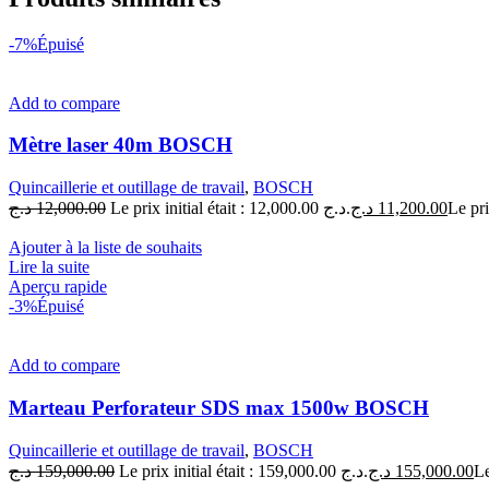
-7%
Épuisé
Add to compare
Mètre laser 40m BOSCH
Quincaillerie et outillage de travail
,
BOSCH
د.ج
12,000.00
Le prix initial était : 12,000.00 د.ج.
د.ج
11,200.00
Ajouter à la liste de souhaits
Lire la suite
Aperçu rapide
-3%
Épuisé
Add to compare
Marteau Perforateur SDS max 1500w BOSCH
Quincaillerie et outillage de travail
,
BOSCH
د.ج
159,000.00
Le prix initial était : 159,000.00 د.ج.
د.ج
155,000.00