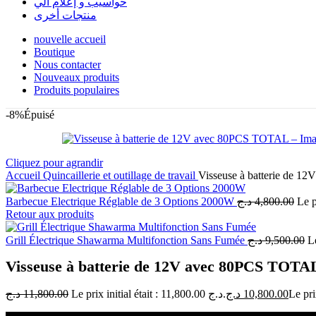
حواسيب و إعلام آلي
منتجات أخرى
nouvelle accueil
Boutique
Nous contacter
Nouveaux produits
Produits populaires
-8%
Épuisé
Cliquez pour agrandir
Accueil
Quincaillerie et outillage de travail
Visseuse à batterie de 
Barbecue Electrique Réglable de 3 Options 2000W
د.ج
4,800.00
Retour aux produits
Grill Électrique Shawarma Multifonction Sans Fumée
د.ج
9,500.00
Visseuse à batterie de 12V avec 80PCS TOTA
د.ج
11,800.00
Le prix initial était : 11,800.00 د.ج.
د.ج
10,800.00