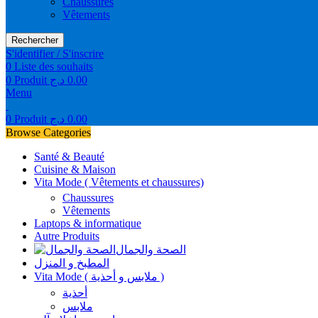
Chaussures
Vêtements
Rechercher
S'identifier / S'inscrire
0
Liste des souhaits
0
Produit
د.ج
0.00
Menu
0
Produit
د.ج
0.00
Browse Categories
Santé & Beauté
Cuisine & Maison
Vita Mode ( Vêtements et chaussures)
Chaussures
Vêtements
Laptops & informatique
Autre Produits
الصحة والجمال
المطبخ و المنزل
Vita Mode ( ملابس و أحذية )
أحذية
ملابس