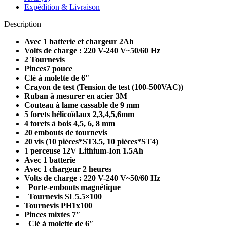
Expédition & Livraison
Description
Avec 1 batterie et chargeur 2Ah
Volts de charge : 220 V-240 V~50/60 Hz
2 Tournevis
Pinces7 pouce
Clé à molette de 6″
Crayon de test (Tension de test (100-500VAC))
Ruban à mesurer en acier 3M
Couteau à lame cassable de 9 mm
5 forets hélicoïdaux 2,3,4,5,6mm
4 forets à bois 4,5, 6, 8 mm
20 embouts de tournevis
20 vis (10 pièces*ST3.5, 10 pièces*ST4)
1
perceuse 12V Lithium-Ion 1.5Ah
Avec 1 batterie
Avec 1 chargeur 2 heures
Volts de charge : 220 V-240 V~50/60 Hz
Porte-embouts magnétique
Tournevis SL5.5×100
Tournevis PH1x100
Pinces mixtes 7″
Clé à molette de 6″