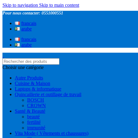
Skip to navigation
Skip to main content
Pour nous contacter: 0551000551
francais
arabe
francais
arabe
Choisir une catégorie
Autre Produits
Cuisine & Maison
Laptops & informatique
Quincaillerie et outillage de travail
BOSCH
CROWN
Santé & Beauté
beauté
fertilité
immunité
Vita Mode ( Vêtements et chaussures)