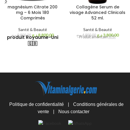
magnésium Citrate 200
Collagène Serum de
mg – 6 Mois 180
visage Advanced Clinicals
Comprimés
52 ml.
Santé & Beauté
Santé & Beauté
د.ج
8,800.00
د.ج
3,800.00
د.ج
9,800.00
د.ج
4,800.00
produit Royaume-Uni
Produit américain 🇺🇸
🇬🇧
Politique de confidentialité
|
Conditions générales de
vente
|
Nous contacter