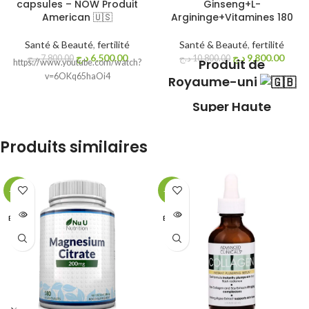
capsules – NOW Produit
Ginseng+L-
American 🇺🇸
Argininge+Vitamines 180
Santé & Beauté
,
fertilité
Santé & Beauté
,
fertilité
د.ج
6,500.00
د.ج
9,800.00
د.ج
7,800.00
د.ج
10,800.00
Produit de
https://www.youtube.com/watch?
v=6OKq65haOi4
Royaume-uni
Super Haute
Résistance Maca
Gélules Fort Dosage
Produits similaires
5000 mg avec
Ginseng & L-
Arginine &
-10%
-21%
Vitamines - 6 mois -
ÉPUISÉ
ÉPUISÉ
180 Capsules de
Maca Root Vegan -
Nutravita