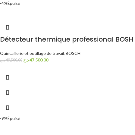
-4%
Épuisé
Détecteur thermique professional BOSH
Quincaillerie et outillage de travail
,
BOSCH
د.ج
47,500.00
د.ج
49,500.00
-9%
Épuisé