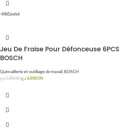
-6%
Épuisé
Jeu De Fraise Pour Défonceuse 6PCS
BOSCH
Quincaillerie et outillage de travail
,
BOSCH
د.ج
6,800.00
د.ج
7,200.00