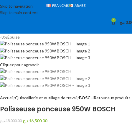
FRANCAIS
ARABE
Skip to navigation
Skip to main content
0
د.ج
0.0
-8%
Épuisé
Cliquez pour agrandir
Accueil
Quincaillerie et outillage de travail
BOSCH
Retour aux produits
Polisseuse ponceuse 950W BOSCH
د.ج
16,500.00
د.ج
18,000.00