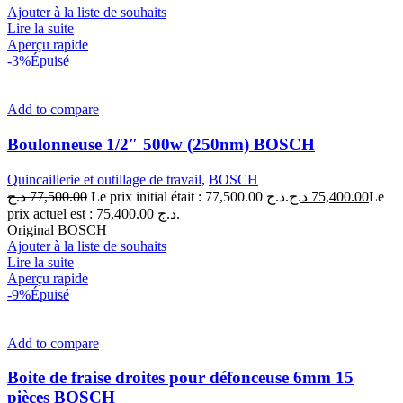
Ajouter à la liste de souhaits
Lire la suite
Aperçu rapide
-3%
Épuisé
Add to compare
Boulonneuse 1/2″ 500w (250nm) BOSCH
Quincaillerie et outillage de travail
,
BOSCH
د.ج
77,500.00
Le prix initial était : 77,500.00 د.ج.
د.ج
75,400.00
Le
prix actuel est : 75,400.00 د.ج.
Original BOSCH
Ajouter à la liste de souhaits
Lire la suite
Aperçu rapide
-9%
Épuisé
Add to compare
Boite de fraise droites pour défonceuse 6mm 15
pièces BOSCH