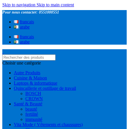
Skip to navigation
Skip to main content
Pour nous contacter: 0551000551
francais
arabe
francais
arabe
Choisir une catégorie
Autre Produits
Cuisine & Maison
Laptops & informatique
Quincaillerie et outillage de travail
BOSCH
CROWN
Santé & Beauté
beauté
fertilité
immunité
Vita Mode ( Vêtements et chaussures)