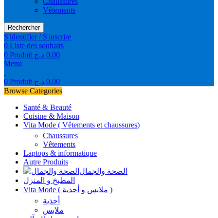
Chaussures
Vêtements
Rechercher
S'identifier / S'inscrire
0
Liste des souhaits
0
Produit
د.ج
0.00
Menu
0
Produit
د.ج
0.00
Browse Categories
Santé & Beauté
Cuisine & Maison
Vita Mode ( Vêtements et chaussures)
Chaussures
Vêtements
Laptops & informatique
Autre Produits
الصحة والجمال
المطبخ و المنزل
Vita Mode ( ملابس و أحذية )
أحذية
ملابس