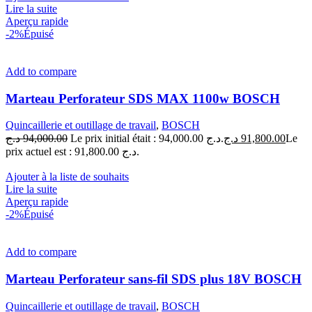
Lire la suite
Aperçu rapide
-2%
Épuisé
Add to compare
Marteau Perforateur SDS MAX 1100w BOSCH
Quincaillerie et outillage de travail
,
BOSCH
د.ج
94,000.00
Le prix initial était : 94,000.00 د.ج.
د.ج
91,800.00
Le
prix actuel est : 91,800.00 د.ج.
Ajouter à la liste de souhaits
Lire la suite
Aperçu rapide
-2%
Épuisé
Add to compare
Marteau Perforateur sans-fil SDS plus 18V BOSCH
Quincaillerie et outillage de travail
,
BOSCH