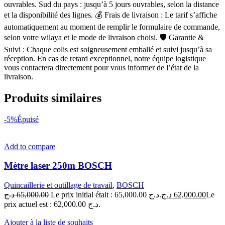
ouvrables. Sud du pays : jusqu’à 5 jours ouvrables, selon la distance
et la disponibilité des lignes. 💰 Frais de livraison : Le tarif s’affiche
automatiquement au moment de remplir le formulaire de commande,
selon votre wilaya et le mode de livraison choisi. 🛡 Garantie &
Suivi : Chaque colis est soigneusement emballé et suivi jusqu’à sa
réception. En cas de retard exceptionnel, notre équipe logistique
vous contactera directement pour vous informer de l’état de la
livraison.
Produits similaires
-5%
Épuisé
Add to compare
Mètre laser 250m BOSCH
Quincaillerie et outillage de travail
,
BOSCH
د.ج
65,000.00
Le prix initial était : 65,000.00 د.ج.
د.ج
62,000.00
Le
prix actuel est : 62,000.00 د.ج.
Ajouter à la liste de souhaits