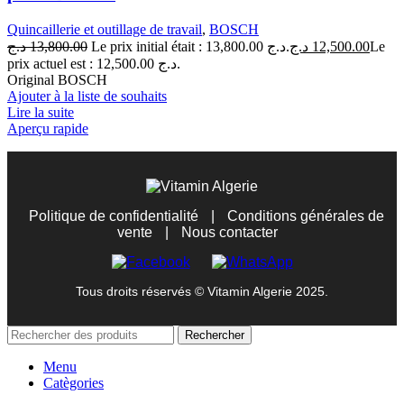
Quincaillerie et outillage de travail
,
BOSCH
د.ج
13,800.00
Le prix initial était : 13,800.00 د.ج.
د.ج
12,500.00
Le
prix actuel est : 12,500.00 د.ج.
Original BOSCH
Ajouter à la liste de souhaits
Lire la suite
Aperçu rapide
Politique de confidentialité
|
Conditions générales de
vente
|
Nous contacter
Tous droits réservés © Vitamin Algerie 2025.
Rechercher
Menu
Catègories