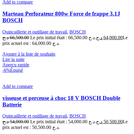
Add to compare
Marteau Perforateur 800w Force de frappe 3.1J
BOSCH
Quincaillerie et outillage de travail
,
BOSCH
د.ج
66,500.00
Le prix initial était : 66,500.00 د.ج.
د.ج
64,000.00
Le
prix actuel est : 64,000.00 د.ج.
Ajouter à la liste de souhaits
Lire la suite
Aperçu rapide
-6%
Épuisé
Add to compare
visseuse et perceuse à choc 18 V BOSCH Double
Batterie
Quincaillerie et outillage de travail
,
BOSCH
د.ج
54,000.00
Le prix initial était : 54,000.00 د.ج.
د.ج
50,500.00
Le
prix actuel est : 50,500.00 د.ج.