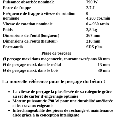
Puissance absorbée nominale
790 W
Force de frappe
2.7 J
Fréquence de frappe à vitesse de rotation
0 –
nominale
4,200 cps/min
Vitesse de rotation nominale
0 – 930 t/min
Poids
2,8 kg
Dimensions de l’outil (longueur)
367 mm
Dimensions de l’outil (hauteur)
210 mm
Porte-outils
SDS plus
Plage de perçage
Ø perçage maxi dans maçonnerie, couronnes-trépans
68 mm
Ø de perçage maxi. dans le métal
13 mm
Ø de perçage maxi. dans le bois
30 mm
La nouvelle référence pour le perçage du béton !
La vitesse de perçage la plus élevée de sa catégorie grâce
au set de carter d’engrenage optimisé
Moteur puissant de 790 W pour une durabilité améliorée
et les travaux exigeants
Interchangeabilité des pièces de rechange et maintenance
aisée grâce à la conception intelligente