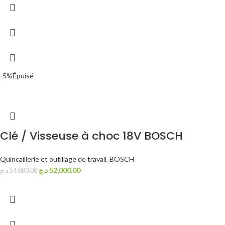
-5%
Épuisé
Clé / Visseuse à choc 18V BOSCH
Quincaillerie et outillage de travail
,
BOSCH
د.ج
52,000.00
د.ج
54,800.00