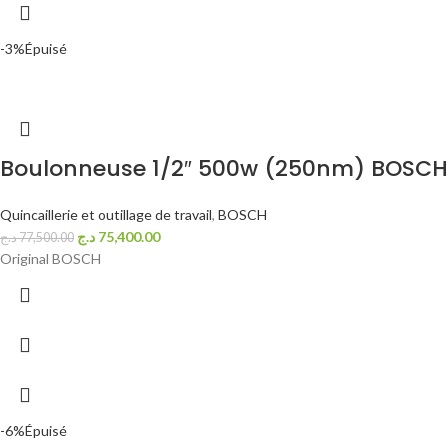
-3%
Épuisé
Boulonneuse 1/2″ 500w (250nm) BOSCH
Quincaillerie et outillage de travail
,
BOSCH
د.ج
75,400.00
د.ج
77,500.00
Original BOSCH
-6%
Épuisé