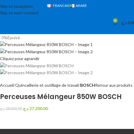
FRANCAIS
ARABE
Skip to navigation
Skip to main content
0
د.ج
0.0
-3%
Épuisé
Cliquez pour agrandir
Accueil
Quincaillerie et outillage de travail
BOSCH
Retour aux produits
Perceuses Mélangeur 850W BOSCH
د.ج
27,200.00
د.ج
28,000.00