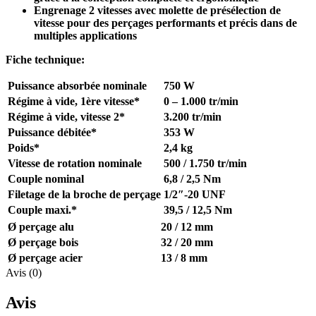
Engrenage 2 vitesses avec molette de présélection de
vitesse pour des perçages performants et précis dans de
multiples applications
Fiche technique:
Puissance absorbée nominale
750 W
Régime à vide, 1ère vitesse*
0 – 1.000 tr/min
Régime à vide, vitesse 2*
3.200 tr/min
Puissance débitée*
353 W
Poids*
2,4 kg
Vitesse de rotation nominale
500 / 1.750 tr/min
Couple nominal
6,8 / 2,5 Nm
Filetage de la broche de perçage
1/2″-20 UNF
Couple maxi.*
39,5 / 12,5 Nm
Ø perçage alu
20 / 12 mm
Ø perçage bois
32 / 20 mm
Ø perçage acier
13 / 8 mm
Avis (0)
Avis