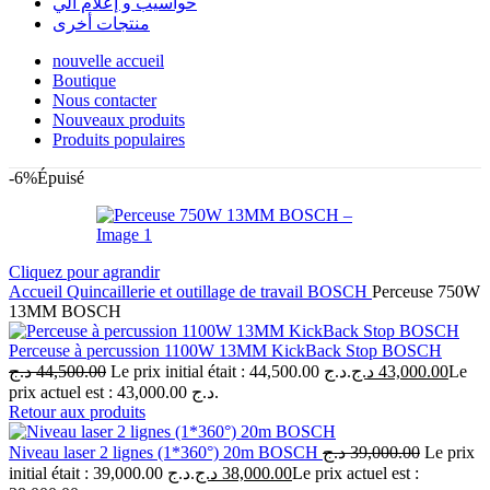
حواسيب و إعلام آلي
منتجات أخرى
nouvelle accueil
Boutique
Nous contacter
Nouveaux produits
Produits populaires
-6%
Épuisé
Cliquez pour agrandir
Accueil
Quincaillerie et outillage de travail
BOSCH
Perceuse 750W
13MM BOSCH
Perceuse à percussion 1100W 13MM KickBack Stop BOSCH
د.ج
44,500.00
Le prix initial était : 44,500.00 د.ج.
د.ج
43,000.00
Le
prix actuel est : 43,000.00 د.ج.
Retour aux produits
Niveau laser 2 lignes (1*360°) 20m BOSCH
د.ج
39,000.00
Le prix
initial était : 39,000.00 د.ج.
د.ج
38,000.00
Le prix actuel est :