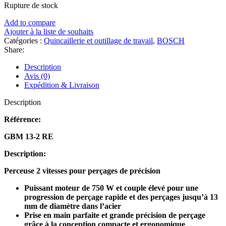
Rupture de stock
Add to compare
Ajouter à la liste de souhaits
Catégories :
Quincaillerie et outillage de travail
,
BOSCH
Share:
Description
Avis (0)
Expédition & Livraison
Description
Référence:
GBM 13-2 RE
Description:
Perceuse 2 vitesses pour perçages de précision
Puissant moteur de 750 W et couple élevé pour une
progression de perçage rapide et des perçages jusqu’à 13
mm de diamètre dans l’acier
Prise en main parfaite et grande précision de perçage
grâce à la conception compacte et ergonomique