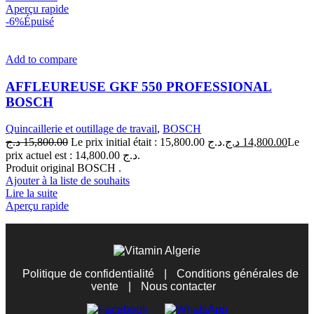
Aperçu rapide
-6%
Épuisé
Add to compare
AFFLEUREUSE GKF 550 PROFESSIONAL
BOSCH
Quincaillerie et outillage de travail
,
BOSCH
د.ج
15,800.00
Le prix initial était : 15,800.00 د.ج.
د.ج
14,800.00
Le
prix actuel est : 14,800.00 د.ج.
Produit original BOSCH .
Ajouter à la liste de souhaits
Lire la suite
Aperçu rapide
Politique de confidentialité
|
Conditions générales de
vente
|
Nous contacter