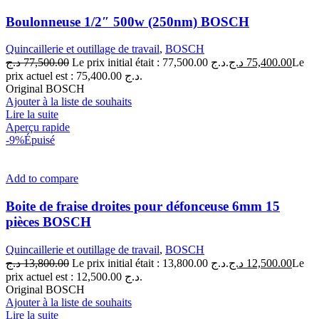
Boulonneuse 1/2″ 500w (250nm) BOSCH
Quincaillerie et outillage de travail
,
BOSCH
د.ج
77,500.00
Le prix initial était : 77,500.00 د.ج.
د.ج
75,400.00
Le
prix actuel est : 75,400.00 د.ج.
Original BOSCH
Ajouter à la liste de souhaits
Lire la suite
Aperçu rapide
-9%
Épuisé
Add to compare
Boite de fraise droites pour défonceuse 6mm 15
pièces BOSCH
Quincaillerie et outillage de travail
,
BOSCH
د.ج
13,800.00
Le prix initial était : 13,800.00 د.ج.
د.ج
12,500.00
Le
prix actuel est : 12,500.00 د.ج.
Original BOSCH
Ajouter à la liste de souhaits
Lire la suite