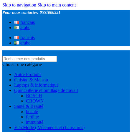
Skip to navigation
Skip to main content
Pour nous contacter: 0551000551
francais
arabe
francais
arabe
Choisir une catégorie
Autre Produits
Cuisine & Maison
Laptops & informatique
Quincaillerie et outillage de travail
BOSCH
CROWN
Santé & Beauté
beauté
fertilité
immunité
Vita Mode ( Vêtements et chaussures)