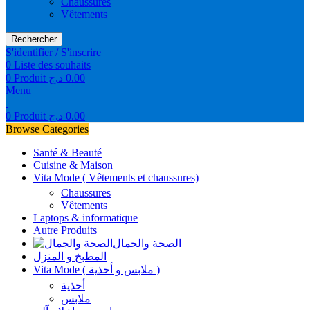
Chaussures
Vêtements
Rechercher
S'identifier / S'inscrire
0
Liste des souhaits
0
Produit
د.ج
0.00
Menu
0
Produit
د.ج
0.00
Browse Categories
Santé & Beauté
Cuisine & Maison
Vita Mode ( Vêtements et chaussures)
Chaussures
Vêtements
Laptops & informatique
Autre Produits
الصحة والجمال
المطبخ و المنزل
Vita Mode ( ملابس و أحذية )
أحذية
ملابس