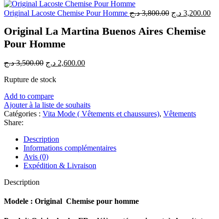
initial
actuel
était :
est :
Le
Le
Original Lacoste Chemise Pour Homme
د.ج
3,800.00
د.ج
3,200.00
prix
3,600.00 د.ج.
pr
Original La Martina Buenos Aires Chemise
initial
ac
était :
est
Pour Homme
3,800.00 د.ج.
Le
Le
د.ج
3,500.00
د.ج
2,600.00
prix
prix
Rupture de stock
initial
actuel
était :
est :
Add to compare
2,600.00 د.ج.
3,500.00 د.ج.
Ajouter à la liste de souhaits
Catégories :
Vita Mode ( Vêtements et chaussures)
,
Vêtements
Share:
Description
Informations complémentaires
Avis (0)
Expédition & Livraison
Description
Modele : Original Chemise pour homme