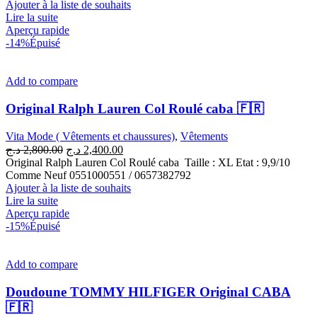
était :
est :
Ajouter à la liste de souhaits
1,800.00 د.ج.
2,500.00 د.ج.
Lire la suite
Aperçu rapide
-14%
Épuisé
Add to compare
Original Ralph Lauren Col Roulé caba 🇫🇷
Vita Mode ( Vêtements et chaussures)
,
Vêtements
Le
Le
د.ج
2,800.00
د.ج
2,400.00
prix
prix
Original Ralph Lauren Col Roulé caba Taille : XL Etat : 9,9/10
initial
actuel
Comme Neuf 0551000551 / 0657382792
était :
est :
Ajouter à la liste de souhaits
2,400.00 د.ج.
2,800.00 د.ج.
Lire la suite
Aperçu rapide
-15%
Épuisé
Add to compare
Doudoune TOMMY HILFIGER Original CABA
🇫🇷