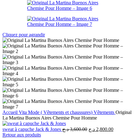
Cliquez pour agrandir
Accueil
Vita Mode ( Vêtements et chaussures)
Vêtements
Original
La Martina Buenos Aires Chemise Pour Homme
Le
Le
sweat à capuche Jack & Jones
د.ج
3,600.00
د.ج
2,800.00
prix
prix
Retour aux produits