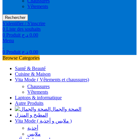
Chaussures
Vêtements
Rechercher
S'identifier / S'inscrire
0
Liste des souhaits
0
Produit
د.ج
0.00
Menu
0
Produit
د.ج
0.00
Browse Categories
Santé & Beauté
Cuisine & Maison
Vita Mode ( Vêtements et chaussures)
Chaussures
Vêtements
Laptops & informatique
Autre Produits
الصحة والجمال
المطبخ و المنزل
Vita Mode ( ملابس و أحذية )
أحذية
ملابس