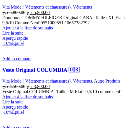
Vita Mode ( Vêtements et chaussures)
,
Vêtements
Le
Le
د.ج
6,800.00
د.ج
5,800.00
prix
prix
Doudoune TOMMY HILFIGER Original CABA Taille : XL Etat :
initial
actuel
9,5/10 Comme Neuf 0551000551 / 0657382792
était :
est :
Ajouter à la liste de souhaits
5,800.00 د.ج.
6,800.00 د.ج.
Lire la suite
Aperçu rapide
-16%
Épuisé
Add to compare
Veste Original COLUMBIA 🇺🇸
Vita Mode ( Vêtements et chaussures)
,
Vêtements
,
Autre Produits
Le
Le
د.ج
4,500.00
د.ج
3,800.00
prix
prix
Veste Original COLUMBIA Taille : M Etat : 9,5/10 comme neuf
initial
actuel
Ajouter à la liste de souhaits
était :
est :
Lire la suite
3,800.00 د.ج.
4,500.00 د.ج.
Aperçu rapide
-10%
Épuisé
Add to compare