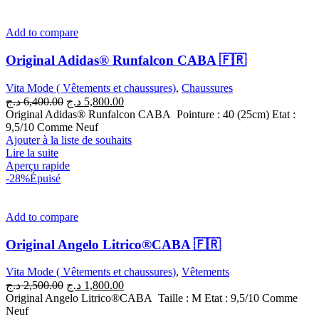
Add to compare
Original Adidas® Runfalcon CABA 🇫🇷
Vita Mode ( Vêtements et chaussures)
,
Chaussures
Le
Le
د.ج
6,400.00
د.ج
5,800.00
prix
prix
Original Adidas® Runfalcon CABA Pointure : 40 (25cm) Etat :
initial
actuel
9,5/10 Comme Neuf
était :
est :
Ajouter à la liste de souhaits
5,800.00 د.ج.
6,400.00 د.ج.
Lire la suite
Aperçu rapide
-28%
Épuisé
Add to compare
Original Angelo Litrico®CABA 🇫🇷
Vita Mode ( Vêtements et chaussures)
,
Vêtements
Le
Le
د.ج
2,500.00
د.ج
1,800.00
prix
prix
Original Angelo Litrico®CABA Taille : M Etat : 9,5/10 Comme
initial
actuel
Neuf