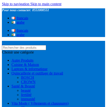
Skip to navigation
Skip to main content
Pour nous contacter: 0551000551
francais
arabe
francais
arabe
Choisir une catégorie
Autre Produits
Cuisine & Maison
Laptops & informatique
Quincaillerie et outillage de travail
BOSCH
CROWN
Santé & Beauté
beauté
fertilité
immunité
Vita Mode ( Vêtements et chaussures)