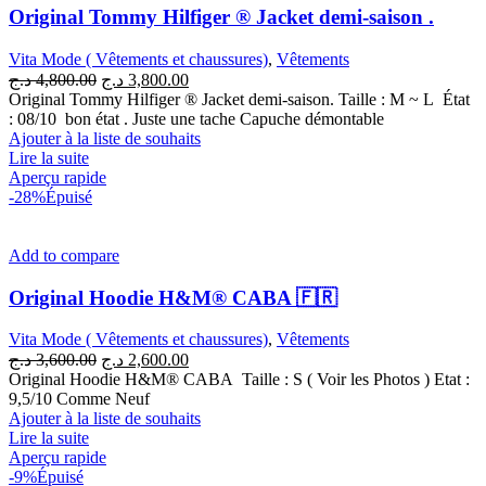
Original Tommy Hilfiger ® Jacket demi-saison .
Vita Mode ( Vêtements et chaussures)
,
Vêtements
Le
Le
د.ج
4,800.00
د.ج
3,800.00
prix
prix
Original Tommy Hilfiger ® Jacket demi-saison. Taille : M ~ L État
initial
actuel
: 08/10 bon état . Juste une tache Capuche démontable
était :
est :
Ajouter à la liste de souhaits
3,800.00 د.ج.
4,800.00 د.ج.
Lire la suite
Aperçu rapide
-28%
Épuisé
Add to compare
Original Hoodie H&M® CABA 🇫🇷
Vita Mode ( Vêtements et chaussures)
,
Vêtements
Le
Le
د.ج
3,600.00
د.ج
2,600.00
prix
prix
Original Hoodie H&M® CABA Taille : S ( Voir les Photos ) Etat :
initial
actuel
9,5/10 Comme Neuf
était :
est :
Ajouter à la liste de souhaits
2,600.00 د.ج.
3,600.00 د.ج.
Lire la suite
Aperçu rapide
-9%
Épuisé