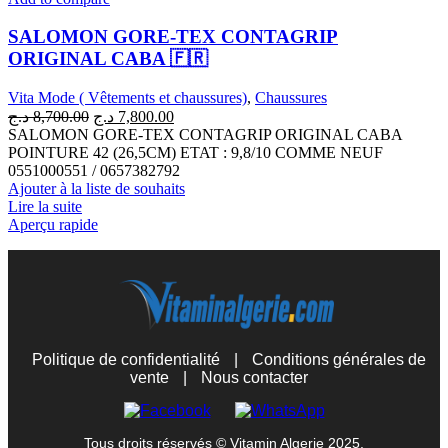
SALOMON GORE-TEX CONTAGRIP
ORIGINAL CABA 🇫🇷
Vita Mode ( Vêtements et chaussures)
,
Chaussures
Le
Le
د.ج
8,700.00
د.ج
7,800.00
prix
prix
SALOMON GORE-TEX CONTAGRIP ORIGINAL CABA
initial
actuel
POINTURE 42 (26,5CM) ETAT : 9,8/10 COMME NEUF
était :
est :
0551000551 / 0657382792
7,800.00 د.ج.
8,700.00 د.ج.
Ajouter à la liste de souhaits
Lire la suite
Aperçu rapide
Politique de confidentialité
|
Conditions générales de
vente
|
Nous contacter
Tous droits réservés © Vitamin Algerie 2025.