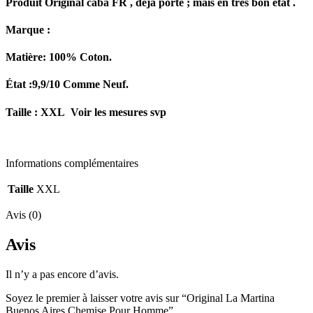
Produit Origina
l caba FR , déjà porté ; mais en très bon état .
Marque :
Matière:
100%
Coton.
État :9,9/10 Comme Neuf.
Taille : XXL Voir les mesures svp
Informations complémentaires
Taille
XXL
Avis (0)
Avis
Il n’y a pas encore d’avis.
Soyez le premier à laisser votre avis sur “Original La Martina
Buenos Aires Chemise Pour Homme”