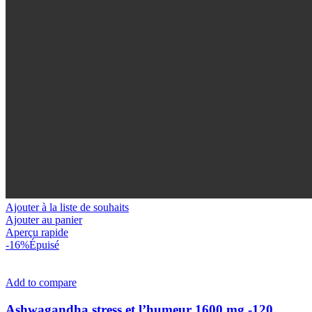
Ajouter à la liste de souhaits
Ajouter au panier
Aperçu rapide
-16%
Épuisé
Add to compare
Ashwagandha stress et l’humeur 1600 mg -120