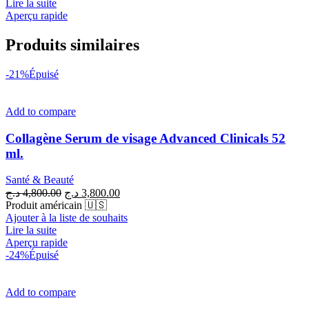
Lire la suite
Aperçu rapide
Produits similaires
-21%
Épuisé
Add to compare
Collagène Serum de visage Advanced Clinicals 52
ml.
Santé & Beauté
Le
Le
د.ج
4,800.00
د.ج
3,800.00
prix
prix
Produit américain 🇺🇸
initial
actuel
Ajouter à la liste de souhaits
était :
est :
Lire la suite
3,800.00 د.ج.
4,800.00 د.ج.
Aperçu rapide
-24%
Épuisé
Add to compare