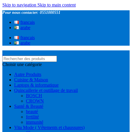
Skip to navigation
Skip to main content
Pour nous contacter: 0551000551
francais
arabe
francais
arabe
Choisir une catégorie
Autre Produits
Cuisine & Maison
Laptops & informatique
Quincaillerie et outillage de travail
BOSCH
CROWN
Santé & Beauté
beauté
fertilité
immunité
Vita Mode ( Vêtements et chaussures)