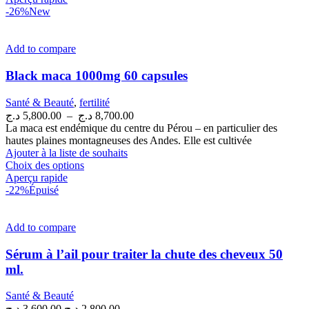
-26%
New
Add to compare
Black maca 1000mg 60 capsules
Santé & Beauté
,
fertilité
Plage
د.ج
5,800.00
–
د.ج
8,700.00
de
La maca est endémique du centre du Pérou – en particulier des
prix :
hautes plaines montagneuses des Andes. Elle est cultivée
5,800.00 د.ج
Ajouter à la liste de souhaits
Ce
à
Choix des options
produit
Aperçu rapide
8,700.00 د.ج
a
-22%
Épuisé
plusieurs
variations.
Les
Add to compare
options
peuvent
Sérum à l’ail pour traiter la chute des cheveux 50
être
ml.
choisies
sur
Santé & Beauté
la
Le
Le
د.ج
3,600.00
د.ج
2,800.00