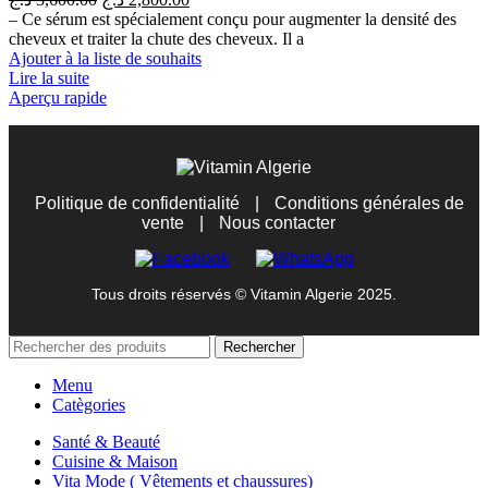
page
prix
prix
– Ce sérum est spécialement conçu pour augmenter la densité des
du
initial
actuel
cheveux et traiter la chute des cheveux. Il a
produit
était :
est :
Ajouter à la liste de souhaits
2,800.00 د.ج.
3,600.00 د.ج.
Lire la suite
Aperçu rapide
Politique de confidentialité
|
Conditions générales de
vente
|
Nous contacter
Tous droits réservés © Vitamin Algerie 2025.
Rechercher
Menu
Catègories
Santé & Beauté
Cuisine & Maison
Vita Mode ( Vêtements et chaussures)