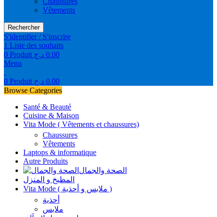
Chaussures
Vêtements
Rechercher
S'identifier / S'inscrire
1
Liste des souhaits
0
Produit
د.ج
0.00
Menu
0
Produit
د.ج
0.00
Browse Categories
Santé & Beauté
Cuisine & Maison
Vita Mode ( Vêtements et chaussures)
Chaussures
Vêtements
Laptops & informatique
Autre Produits
الصحة والجمال
المطبخ و المنزل
Vita Mode ( ملابس و أحذية )
أحذية
ملابس