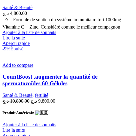
Santé & Beauté
د.ج
4,800.00
⭐ – Formule de soutien du système immunitaire fort 1000mg
Vitamine C + Zinc. Considéré comme le meilleur compagnon
Ajouter à la liste de souhaits
Lire la suite
Aperçu rapide
-9%
Épuisé
Add to compare
CountBoost ,augmenter la quantité de
spermatozoïdes 60 Gélules
Santé & Beauté
,
fertilité
Le
Le
د.ج
10,800.00
د.ج
9,800.00
prix
prix
initial
actuel
Produit Américain
était :
est :
9,800.00 د.ج.
10,800.00 د.ج.
Ajouter à la liste de souhaits
Lire la suite
Aperçu rapide