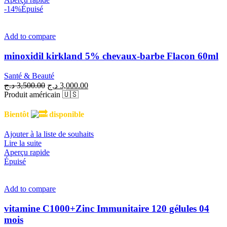
-14%
Épuisé
Add to compare
minoxidil kirkland 5% chevaux-barbe Flacon 60ml
Santé & Beauté
Le
Le
د.ج
3,500.00
د.ج
3,000.00
prix
prix
Produit américain 🇺🇸
initial
actuel
était :
est :
Bientôt
disponible
3,000.00 د.ج.
3,500.00 د.ج.
Ajouter à la liste de souhaits
Lire la suite
Aperçu rapide
Épuisé
Add to compare
vitamine C1000+Zinc Immunitaire 120 gélules 04
mois