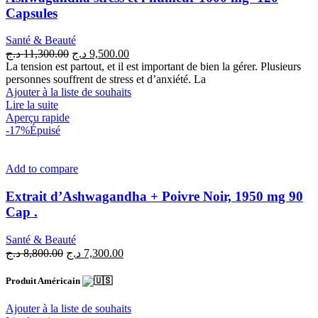
Capsules
Santé & Beauté
Le
Le
د.ج
11,300.00
د.ج
9,500.00
prix
prix
La tension est partout, et il est important de bien la gérer. Plusieurs
initial
actuel
personnes souffrent de stress et d’anxiété. La
était :
est :
Ajouter à la liste de souhaits
9,500.00 د.ج.
11,300.00 د.ج.
Lire la suite
Aperçu rapide
-17%
Épuisé
Add to compare
Extrait d’Ashwagandha + Poivre Noir, 1950 mg 90
Cap .
Santé & Beauté
Le
Le
د.ج
8,800.00
د.ج
7,300.00
prix
prix
initial
actuel
Produit Américain
était :
est :
7,300.00 د.ج.
8,800.00 د.ج.
Ajouter à la liste de souhaits