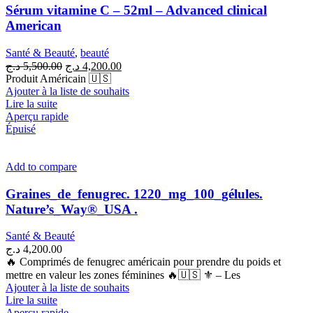
Sérum vitamine C – 52ml – Advanced clinical
American
Santé & Beauté
,
beauté
Le
Le
د.ج
5,500.00
د.ج
4,200.00
prix
prix
Produit Américain 🇺🇸
initial
actuel
Ajouter à la liste de souhaits
était :
est :
Lire la suite
4,200.00 د.ج.
5,500.00 د.ج.
Aperçu rapide
Épuisé
Add to compare
Graines_de_fenugrec. 1220_mg_100_gélules.
Nature’s_Way®_USA .
Santé & Beauté
د.ج
4,200.00
🔥 Comprimés de fenugrec américain pour prendre du poids et
mettre en valeur les zones féminines 🔥🇺🇸 ⚜ – Les
Ajouter à la liste de souhaits
Lire la suite
Aperçu rapide