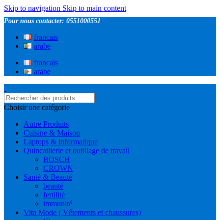
Skip to navigation
Skip to main content
Pour nous contacter: 0551000551
francais
arabe
francais
arabe
Choisir une catégorie
Autre Produits
Cuisine & Maison
Laptops & informatique
Quincaillerie et outillage de travail
BOSCH
CROWN
Santé & Beauté
beauté
fertilité
immunité
Vita Mode ( Vêtements et chaussures)