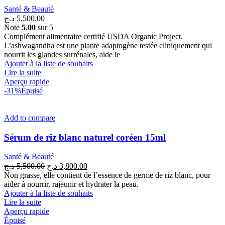
sur
Santé & Beauté
la
د.ج
5,500.00
page
Note
5.00
sur 5
du
Complément alimentaire certifié USDA Organic Project.
produit
L’ashwagandha est une plante adaptogène testée cliniquement qui
nourrit les glandes surrénales, aide le
Ajouter à la liste de souhaits
Lire la suite
Aperçu rapide
-31%
Épuisé
Add to compare
Sérum de riz blanc naturel coréen 15ml
Santé & Beauté
Le
Le
د.ج
5,500.00
د.ج
3,800.00
prix
prix
Non grasse, elle contient de l’essence de germe de riz blanc, pour
initial
actuel
aider à nourrir, rajeunir et hydrater la peau.
était :
est :
Ajouter à la liste de souhaits
3,800.00 د.ج.
5,500.00 د.ج.
Lire la suite
Aperçu rapide
Épuisé