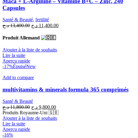
Maca + L-Arginine – Vitamine B+C – Zinc, 240
Capsules
Santé & Beauté
,
fertilité
Le
Le
د.ج
13,400.00
د.ج
11,400.00
prix
prix
initial
actuel
Produit Allemand
était :
est :
11,400.00 د.ج.
13,400.00 د.ج.
Ajouter à la liste de souhaits
Lire la suite
Aperçu rapide
-17%
Épuisé
New
Add to compare
multivitamins & minerals formula 365 comprimés
Santé & Beauté
Le
Le
د.ج
11,800.00
د.ج
9,800.00
prix
prix
Produits Royaume-Uni 🇬🇧
initial
actuel
Ajouter à la liste de souhaits
était :
est :
Lire la suite
9,800.00 د.ج.
11,800.00 د.ج.
Aperçu rapide
-16%