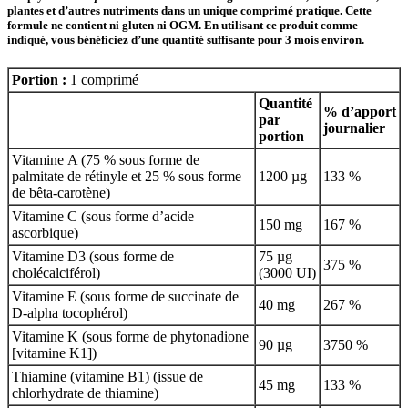
plantes et d’autres nutriments dans un unique comprimé pratique. Cette
formule ne contient ni gluten ni OGM. En utilisant ce produit comme
indiqué, vous bénéficiez d’une quantité suffisante pour 3 mois environ.
Portion :
1 comprimé
Quantité
% d’apport
par
journalier
portion
Vitamine A (75 % sous forme de
palmitate de rétinyle et 25 % sous forme
1200 µg
133 %
de bêta-carotène)
Vitamine C (sous forme d’acide
150 mg
167 %
ascorbique)
Vitamine D3 (sous forme de
75 µg
375 %
cholécalciférol)
(3000 UI)
Vitamine E (sous forme de succinate de
40 mg
267 %
D-alpha tocophérol)
Vitamine K (sous forme de phytonadione
90 µg
3750 %
[vitamine K1])
Thiamine (vitamine B1) (issue de
45 mg
133 %
chlorhydrate de thiamine)