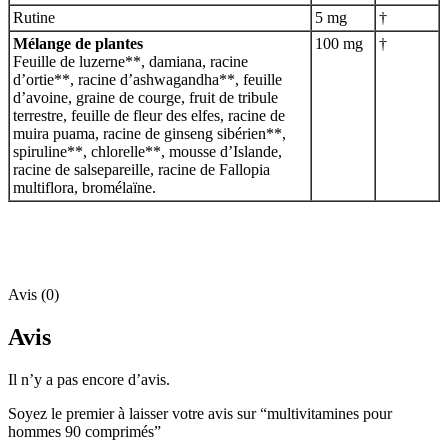
Rutine
5 mg
†
Mélange de plantes
100 mg
†
Feuille de luzerne**, damiana, racine
d’ortie**, racine d’ashwagandha**, feuille
d’avoine, graine de courge, fruit de tribule
terrestre, feuille de fleur des elfes, racine de
muira puama, racine de ginseng sibérien**,
spiruline**, chlorelle**, mousse d’Islande,
racine de salsepareille, racine de Fallopia
multiflora, bromélaïne.
Avis (0)
Avis
Il n’y a pas encore d’avis.
Soyez le premier à laisser votre avis sur “multivitamines pour
hommes 90 comprimés”