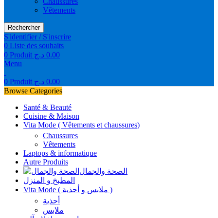
Chaussures
Vêtements
Rechercher
S'identifier / S'inscrire
0
Liste des souhaits
0
Produit
د.ج
0.00
Menu
0
Produit
د.ج
0.00
Browse Categories
Santé & Beauté
Cuisine & Maison
Vita Mode ( Vêtements et chaussures)
Chaussures
Vêtements
Laptops & informatique
Autre Produits
الصحة والجمال
المطبخ و المنزل
Vita Mode ( ملابس و أحذية )
أحذية
ملابس