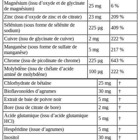
Magnésium (issu d’oxyde et de glycinate
25 mg
6 %
de magnésium)
Zinc (issu d’oxyde de zinc et de citrate)
23 mg
209 %
Sélénium (sous forme de sélénite de
225 µg
409 %
sodium)
Cuivre (issu de glycinate de cuivre)
2 mg
222 %
Manganèse (sous forme de sulfate de
5 mg
217 %
manganèse)
Chrome (issu de picolinate de chrome)
225 µg
643 %
Molybdène (issu de chélate d’acide
100 µg
222 %
aminé de molybdène)
Chlorhydrate de bétaïne
25 mg
†
Bioflavonoïdes d’agrumes
30 mg
†
Extrait de baie de poivre noir
5 mg
†
Bore (issu de citrate de bore)
2 mg
†
Acide glutamique (issu d’acide glutamique
5 mg
†
HCl)
Hespéridine (issue d’agrumes)
5 mg
†
Inositol
30 mg
†