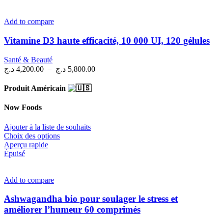
Add to compare
Vitamine D3 haute efficacité, 10 000 UI, 120 gélules
Santé & Beauté
Plage
د.ج
4,200.00
–
د.ج
5,800.00
de
prix :
Produit Américain
4,200.00 د.ج
à
Now Foods
5,800.00 د.ج
Ajouter à la liste de souhaits
Ce
Choix des options
produit
Aperçu rapide
a
Épuisé
plusieurs
variations.
Les
Add to compare
options
peuvent
Ashwagandha bio pour soulager le stress et
être
améliorer l’humeur 60 comprimés
choisies