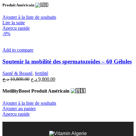
initial
actuel
Produit Américain
était :
est :
9,800.00 د.ج.
10,800.00 د.ج.
Ajouter à la liste de souhaits
Lire la suite
Aperçu rapide
-9%
Add to compare
Soutenir la mobilité des spermatozoïdes – 60 Gélules
Santé & Beauté
,
fertilité
Le
Le
د.ج
10,800.00
د.ج
9,800.00
prix
prix
initial
actuel
MotilityBoost Produit Américain
était :
est :
9,800.00 د.ج.
10,800.00 د.ج.
Ajouter à la liste de souhaits
Ajouter au panier
Aperçu rapide