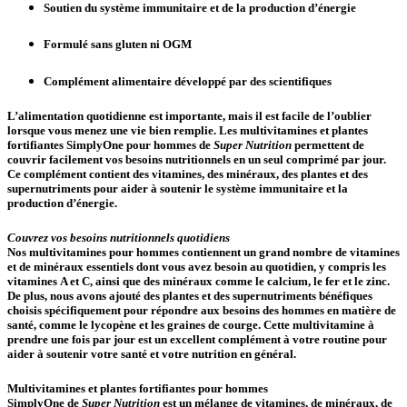
Soutien du système immunitaire et de la production d’énergie
Formulé sans gluten ni OGM
Complément alimentaire développé par des scientifiques
L’alimentation quotidienne est importante, mais il est facile de l’oublier
lorsque vous menez une vie bien remplie. Les multivitamines et plantes
fortifiantes SimplyOne pour hommes de
Super Nutrition
permettent de
couvrir facilement vos besoins nutritionnels en un seul comprimé par jour.
Ce complément contient des vitamines, des minéraux, des plantes et des
supernutriments pour aider à soutenir le système immunitaire et la
production d’énergie
.
Couvrez vos besoins nutritionnels quotidiens
Nos
multivitamines pour hommes
contiennent un grand nombre de vitamines
et de minéraux essentiels dont vous avez besoin au quotidien, y compris les
vitamines A et C, ainsi que des minéraux comme le calcium, le fer et le zinc.
De plus, nous avons ajouté des plantes et des supernutriments bénéfiques
choisis spécifiquement pour répondre aux besoins des hommes en matière de
santé, comme le lycopène et les graines de courge. Cette multivitamine à
prendre une fois par jour est un excellent complément à votre routine pour
aider à soutenir votre santé et votre nutrition en général.
Multivitamines et plantes fortifiantes pour hommes
SimplyOne
de
Super Nutrition
est un mélange de vitamines, de minéraux, de