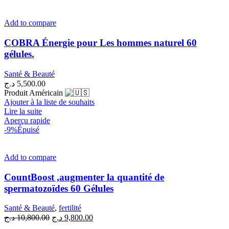
Add to compare
COBRA Énergie pour Les hommes naturel 60
gélules.
Santé & Beauté
د.ج
5,500.00
Produit Américain
Ajouter à la liste de souhaits
Lire la suite
Aperçu rapide
-9%
Épuisé
Add to compare
CountBoost ,augmenter la quantité de
spermatozoïdes 60 Gélules
Santé & Beauté
,
fertilité
Le
Le
د.ج
10,800.00
د.ج
9,800.00
prix
prix