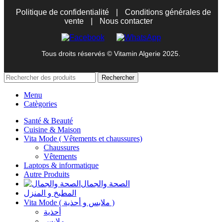
Politique de confidentialité
|
Conditions générales de
vente
|
Nous contacter
Tous droits réservés © Vitamin Algerie 2025.
Rechercher
Menu
Catègories
Santé & Beauté
Cuisine & Maison
Vita Mode ( Vêtements et chaussures)
Chaussures
Vêtements
Laptops & informatique
Autre Produits
الصحة والجمال
المطبخ و المنزل
Vita Mode ( ملابس و أحذية )
أحذية
ملابس