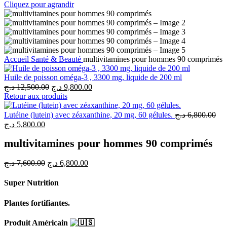
Cliquez pour agrandir
Accueil
Santé & Beauté
multivitamines pour hommes 90 comprimés
Huile de poisson oméga-3 , 3300 mg, liquide de 200 ml
Le
Le
د.ج
12,500.00
د.ج
9,800.00
prix
prix
Retour aux produits
initial
actuel
était :
est :
Lutéine (lutein) avec zéaxanthine, 20 mg, 60 gélules.
د.ج
6,800.00
9,800.00 د.ج.
12,500.00 د.ج.
Le
Le
د.ج
5,800.00
prix
prix
multivitamines pour hommes 90 comprimés
initial
actuel
était :
est :
5,800.00 د.ج.
6,800.00 د.ج.
Le
Le
د.ج
7,600.00
د.ج
6,800.00
prix
prix
initial
actuel
Super Nutrition
était :
est :
6,800.00 د.ج.
7,600.00 د.ج.
Plantes fortifiantes.
Produit Américain