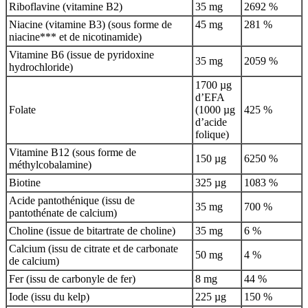
Riboflavine (vitamine B2)
35 mg
2692 %
Niacine (vitamine B3) (sous forme de
45 mg
281 %
niacine*** et de nicotinamide)
Vitamine B6 (issue de pyridoxine
35 mg
2059 %
hydrochloride)
1700 µg
d’EFA
Folate
(1000 µg
425 %
d’acide
folique)
Vitamine B12 (sous forme de
150 µg
6250 %
méthylcobalamine)
Biotine
325 µg
1083 %
Acide pantothénique (issu de
35 mg
700 %
pantothénate de calcium)
Choline (issue de bitartrate de choline)
35 mg
6 %
Calcium (issu de citrate et de carbonate
50 mg
4 %
de calcium)
Fer (issu de carbonyle de fer)
8 mg
44 %
Iode (issu du kelp)
225 µg
150 %