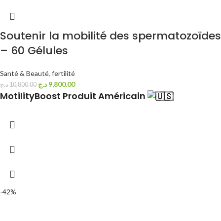
Soutenir la mobilité des spermatozoïdes
– 60 Gélules
Santé & Beauté
,
fertilité
د.ج
9,800.00
د.ج
10,800.00
MotilityBoost Produit Américain
-42%