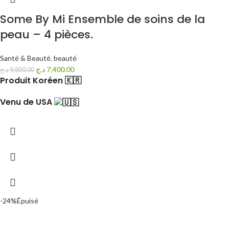
Some By Mi Ensemble de soins de la
peau – 4 pièces.
Santé & Beauté
,
beauté
د.ج
7,400.00
د.ج
9,800.00
Produit Koréen 🇰🇷
Venu de USA
-24%
Épuisé