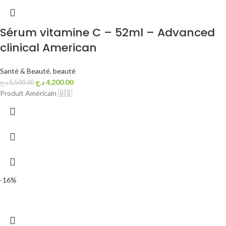
Sérum vitamine C – 52ml – Advanced
clinical American
Santé & Beauté
,
beauté
د.ج
4,200.00
د.ج
5,500.00
Produit Américain 🇺🇸
-16%