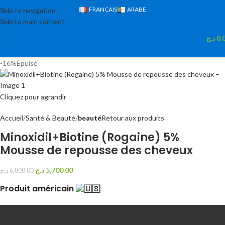
FRANCAIS
ARABE
Skip to navigation
Skip to main content
د.ج
0.
-16%
Épuisé
Cliquez pour agrandir
Accueil
Santé & Beauté
beauté
Retour aux produits
Minoxidil+Biotine (Rogaine) 5%
Mousse de repousse des cheveux
د.ج
5,700.00
د.ج
6,800.00
Produit américain