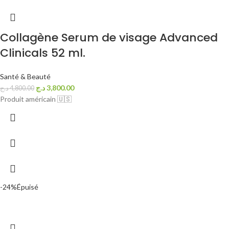
Collagène Serum de visage Advanced
Clinicals 52 ml.
Santé & Beauté
د.ج
3,800.00
د.ج
4,800.00
Produit américain 🇺🇸
-24%
Épuisé