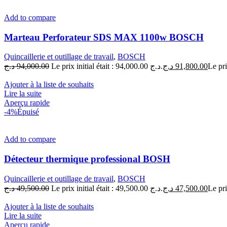
Add to compare
Marteau Perforateur SDS MAX 1100w BOSCH
Quincaillerie et outillage de travail
,
BOSCH
د.ج
94,000.00
Le prix initial était : 94,000.00 د.ج.
د.ج
91,800.00
Ajouter à la liste de souhaits
Lire la suite
Aperçu rapide
-4%
Épuisé
Add to compare
Détecteur thermique professional BOSH
Quincaillerie et outillage de travail
,
BOSCH
د.ج
49,500.00
Le prix initial était : 49,500.00 د.ج.
د.ج
47,500.00
Ajouter à la liste de souhaits
Lire la suite
Aperçu rapide