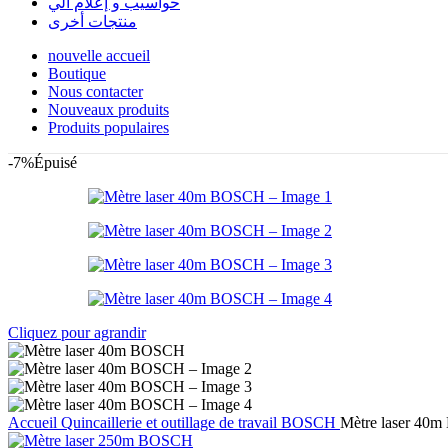
حواسيب و إعلام آلي
منتجات أخرى
nouvelle accueil
Boutique
Nous contacter
Nouveaux produits
Produits populaires
-7%
Épuisé
Cliquez pour agrandir
Accueil
Quincaillerie et outillage de travail
BOSCH
Mètre laser 40