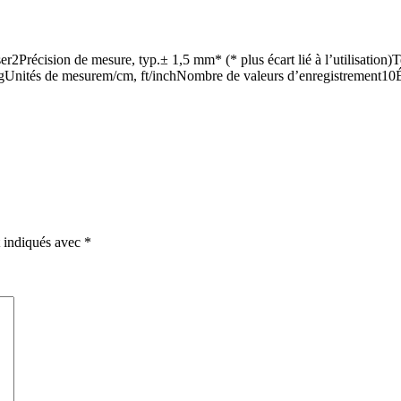
2Précision de mesure, typ.± 1,5 mm* (* plus écart lié à l’utilisatio
ités de mesurem/cm, ft/inchNombre de valeurs d’enregistrement10Étan
t indiqués avec
*