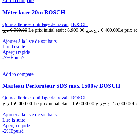
Add to compare
Mètre laser 20m BOSCH
Quincaillerie et outillage de travail
,
BOSCH
د.ج
6,900.00
Le prix initial était : 6,900.00 د.ج.
د.ج
6,400.00
Ajouter à la liste de souhaits
Lire la suite
Aperçu rapide
-3%
Épuisé
Add to compare
Marteau Perforateur SDS max 1500w BOSCH
Quincaillerie et outillage de travail
,
BOSCH
د.ج
159,000.00
Le prix initial était : 159,000.00 د.ج.
د.ج
155,000.00
Ajouter à la liste de souhaits
Lire la suite
Aperçu rapide
-2%
Épuisé