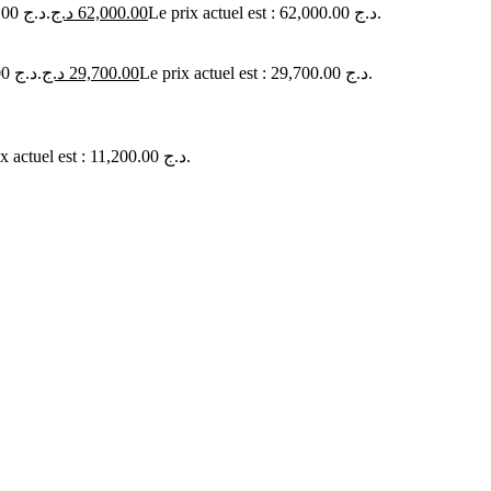
Le prix initial était : 65,000.00 د.ج.
د.ج
62,000.00
Le prix actuel est : 62,000.00 د.ج.
Le prix initial était : 32,000.00 د.ج.
د.ج
29,700.00
Le prix actuel est : 29,700.00 د.ج.
Le prix actuel est : 11,200.00 د.ج.