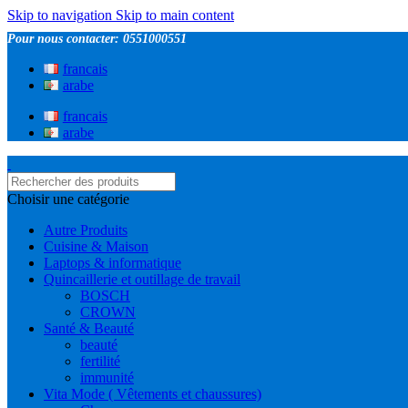
Skip to navigation
Skip to main content
Pour nous contacter: 0551000551
francais
arabe
francais
arabe
Choisir une catégorie
Autre Produits
Cuisine & Maison
Laptops & informatique
Quincaillerie et outillage de travail
BOSCH
CROWN
Santé & Beauté
beauté
fertilité
immunité
Vita Mode ( Vêtements et chaussures)