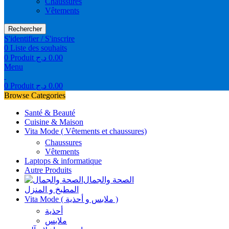
Chaussures
Vêtements
Rechercher
S'identifier / S'inscrire
0
Liste des souhaits
0
Produit
د.ج
0.00
Menu
0
Produit
د.ج
0.00
Browse Categories
Santé & Beauté
Cuisine & Maison
Vita Mode ( Vêtements et chaussures)
Chaussures
Vêtements
Laptops & informatique
Autre Produits
الصحة والجمال
المطبخ و المنزل
Vita Mode ( ملابس و أحذية )
أحذية
ملابس