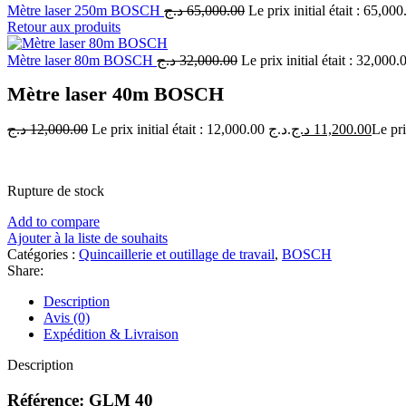
Mètre laser 250m BOSCH
د.ج
65,000.00
Retour aux produits
Mètre laser 80m BOSCH
د.ج
32,000.00
Mètre laser 40m BOSCH
د.ج
12,000.00
Le prix initial était : 12,000.00 د.ج.
د.ج
11,200.00
Rupture de stock
Add to compare
Ajouter à la liste de souhaits
Catégories :
Quincaillerie et outillage de travail
,
BOSCH
Share:
Description
Avis (0)
Expédition & Livraison
Description
Référence: GLM 40