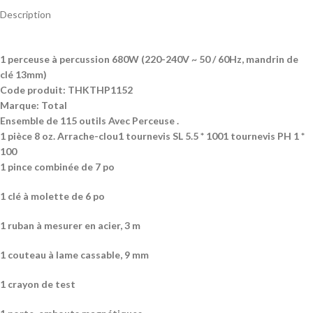
Description
1 perceuse à percussion 680W (220-240V ~ 50 / 60Hz, mandrin de
clé 13mm)
Code produit: THKTHP1152
Marque: Total
Ensemble de 115 outils Avec Perceuse .
1 pièce 8 oz. Arrache-clou
1 tournevis SL 5.5 * 100
1 tournevis PH 1 *
100
1 pince combinée de 7 po
1 clé à molette de 6 po
1 ruban à mesurer en acier, 3 m
1 couteau à lame cassable, 9 mm
1 crayon de test