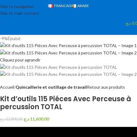
FRANCAIS
ARABE
Skip to navigation
Skip to main content
د.ج
0.
-9%
Épuisé
Cliquez pour agrandir
Accueil
Quincaillerie et outillage de travail
Retour aux produits
Kit d’outils 115 Piéces Avec Perceuse à
percussion TOTAL
د.ج
11,600.00
د.ج
12,800.00