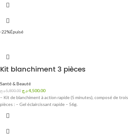
-22%
Épuisé
Kit blanchiment 3 pièces
Santé & Beauté
د.ج
4,500.00
د.ج
5,800.00
– Kit de blanchiment à action rapide (5 minutes), composé de trois
pièces : – Gel éclaircissant rapide – 56g.