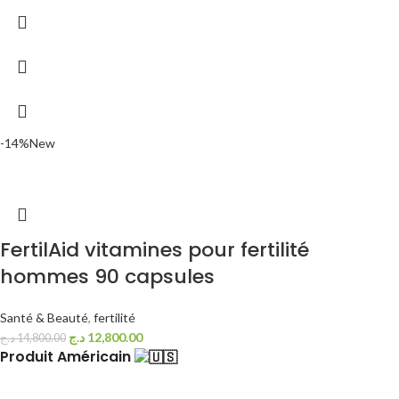
-14%
New
FertilAid vitamines pour fertilité
hommes 90 capsules
Santé & Beauté
,
fertilité
د.ج
12,800.00
د.ج
14,800.00
Produit Américain