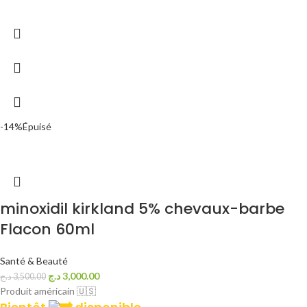
-14%
Épuisé
minoxidil kirkland 5% chevaux-barbe
Flacon 60ml
Santé & Beauté
د.ج
3,000.00
د.ج
3,500.00
Produit américain 🇺🇸