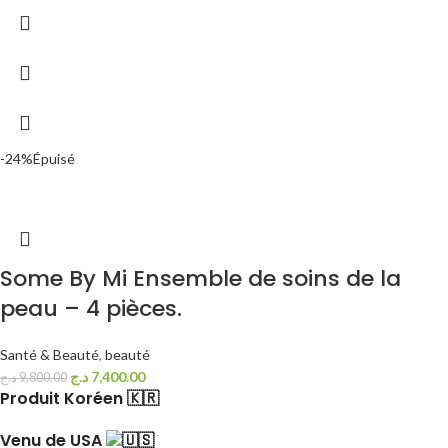
-24%
Épuisé
Some By Mi Ensemble de soins de la
peau – 4 pièces.
Santé & Beauté
,
beauté
د.ج
7,400.00
د.ج
9,800.00
Produit Koréen 🇰🇷
Venu de USA