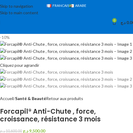
FRANCAIS
ARABE
Skip to navigation
Skip to main content
0
د.ج
0.0
-10%
Cliquez pour agrandir
Accueil
Santé & Beauté
Retour aux produits
Forcapil® Anti-Chute , force,
croissance, résistance 3 mois
د.ج
9,500.00
د.ج
10,600.00