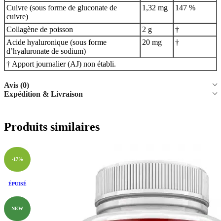
Cuivre (sous forme de gluconate de
1,32 mg
147 %
cuivre)
Collagène de poisson
2 g
†
Acide hyaluronique (sous forme
20 mg
†
d’hyaluronate de sodium)
† Apport journalier (AJ) non établi.
Avis (0)
Expédition & Livraison
Produits similaires
-17%
ÉPUISÉ
NEW