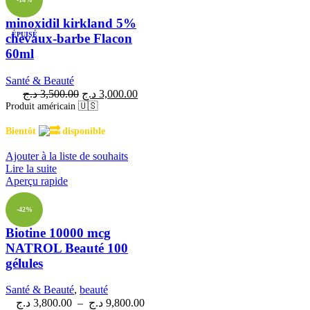
minoxidil kirkland 5%
ÉPUISÉ
chevaux-barbe Flacon
60ml
Santé & Beauté
د.ج
3,500.00
د.ج
3,000.00
Produit américain 🇺🇸
Bientôt
disponible
Ajouter à la liste de souhaits
Lire la suite
Aperçu rapide
-42%
Biotine 10000 mcg
NATROL Beauté 100
gélules
Santé & Beauté
,
beauté
د.ج
3,800.00
–
د.ج
9,800.00