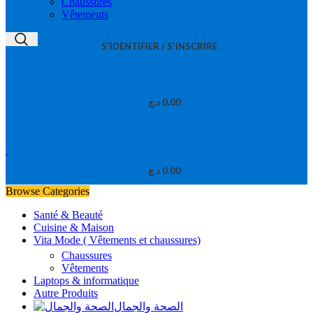
Chaussures
Vêtements
S'IDENTIFIER / S'INSCRIRE
د.ج
0.00
د.ج
0.00
Browse Categories
Santé & Beauté
Cuisine & Maison
Vita Mode ( Vêtements et chaussures)
Chaussures
Vêtements
Laptops & informatique
Autre Produits
الصحة والجمال