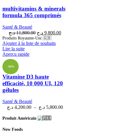
multivitamins & minerals
formula 365 comprimés
Santé & Beauté
د.ج
11,800.00
د.ج
9,800.00
Produits Royaume-Uni 🇬🇧
Ajouter à la liste de souhaits
Lire la suite
Aperçu rapide
-16%
Vitamine D3 haute
efficacité, 10 000 UI, 120
gélules
Santé & Beauté
د.ج
4,200.00
–
د.ج
5,800.00
Produit Américain
Now Foods