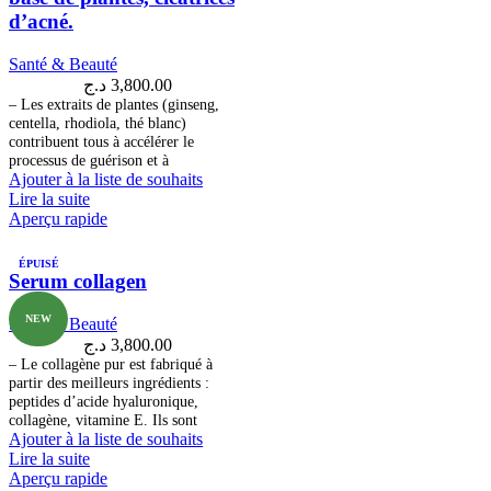
d’acné.
Santé & Beauté
د.ج
3,800.00
– Les extraits de plantes (ginseng,
centella, rhodiola, thé blanc)
contribuent tous à accélérer le
processus de guérison et à
Ajouter à la liste de souhaits
Lire la suite
Aperçu rapide
ÉPUISÉ
Serum collagen
NEW
Santé & Beauté
د.ج
3,800.00
– Le collagène pur est fabriqué à
partir des meilleurs ingrédients :
peptides d’acide hyaluronique,
collagène, vitamine E. Ils sont
Ajouter à la liste de souhaits
Lire la suite
Aperçu rapide