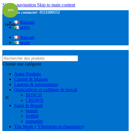
Skip to navigation
Skip to main content
-23%
Pour nous contacter: 0551000551
francais
ÉPUISÉ
arabe
francais
arabe
Choisir une catégorie
Autre Produits
Cuisine & Maison
Laptops & informatique
Quincaillerie et outillage de travail
BOSCH
CROWN
Santé & Beauté
beauté
fertilité
immunité
Vita Mode ( Vêtements et chaussures)