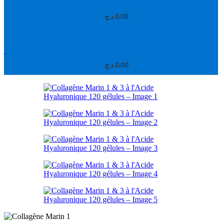
د.ج
0.00
د.ج
0.00