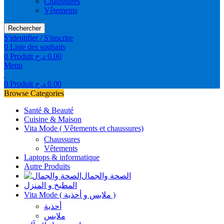
Chaussures
Vêtements
Rechercher
S'identifier / S'inscrire
0
Liste des souhaits
0
Produit
د.ج
0.00
Menu
0
Produit
د.ج
0.00
Browse Categories
Santé & Beauté
Cuisine & Maison
Vita Mode ( Vêtements et chaussures)
Chaussures
Vêtements
Laptops & informatique
Autre Produits
الصحة والجمال
المطبخ و المنزل
Vita Mode ( ملابس و أحذية )
أحذية
ملابس