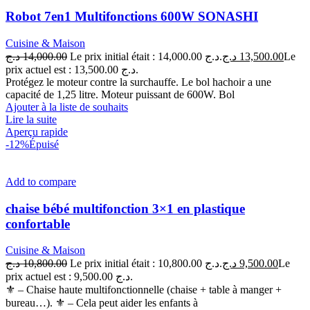
Robot 7en1 Multifonctions 600W SONASHI
Cuisine & Maison
د.ج
14,000.00
Le prix initial était : 14,000.00 د.ج.
د.ج
13,500.00
Le
prix actuel est : 13,500.00 د.ج.
Protégez le moteur contre la surchauffe. Le bol hachoir a une
capacité de 1,25 litre. Moteur puissant de 600W. Bol
Ajouter à la liste de souhaits
Lire la suite
Aperçu rapide
-12%
Épuisé
Add to compare
chaise bébé multifonction 3×1 en plastique
confortable
Cuisine & Maison
د.ج
10,800.00
Le prix initial était : 10,800.00 د.ج.
د.ج
9,500.00
Le
prix actuel est : 9,500.00 د.ج.
⚜ – Chaise haute multifonctionnelle (chaise + table à manger +
bureau…). ⚜ – Cela peut aider les enfants à