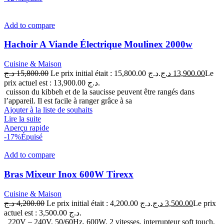
Add to compare
Hachoir A Viande Électrique Moulinex 2000w
Cuisine & Maison
د.ج
15,800.00
Le prix initial était : 15,800.00 د.ج.
د.ج
13,900.00
Le
prix actuel est : 13,900.00 د.ج.
cuisson du kibbeh et de la saucisse peuvent être rangés dans
l’appareil. Il est facile à ranger grâce à sa
Ajouter à la liste de souhaits
Lire la suite
Aperçu rapide
-17%
Épuisé
Add to compare
Bras Mixeur Inox 600W Tirexx
Cuisine & Maison
د.ج
4,200.00
Le prix initial était : 4,200.00 د.ج.
د.ج
3,500.00
Le prix
actuel est : 3,500.00 د.ج.
220V – 240V, 50/60Hz, 600W, 2 vitesses, interrupteur soft touch,