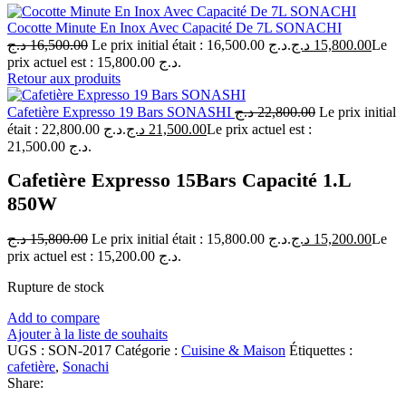
Cocotte Minute En Inox Avec Capacité De 7L SONACHI
د.ج
16,500.00
Le prix initial était : 16,500.00 د.ج.
د.ج
15,800.00
Le
prix actuel est : 15,800.00 د.ج.
Retour aux produits
Cafetière Expresso 19 Bars SONASHI
د.ج
22,800.00
Le prix initial
était : 22,800.00 د.ج.
د.ج
21,500.00
Le prix actuel est :
21,500.00 د.ج.
Cafetière Expresso 15Bars Capacité 1.L
850W
د.ج
15,800.00
Le prix initial était : 15,800.00 د.ج.
د.ج
15,200.00
Le
prix actuel est : 15,200.00 د.ج.
Rupture de stock
Add to compare
Ajouter à la liste de souhaits
UGS :
SON-2017
Catégorie :
Cuisine & Maison
Étiquettes :
cafetière
,
Sonachi
Share: