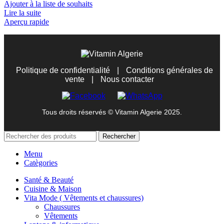
Ajouter à la liste de souhaits
Lire la suite
Aperçu rapide
Politique de confidentialité
|
Conditions générales de
vente
|
Nous contacter
Tous droits réservés © Vitamin Algerie 2025.
Rechercher
Menu
Catègories
Santé & Beauté
Cuisine & Maison
Vita Mode ( Vêtements et chaussures)
Chaussures
Vêtements