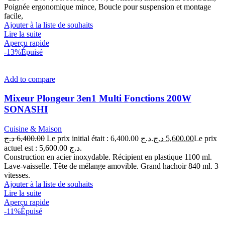
Poignée ergonomique mince, Boucle pour suspension et montage
facile,
Ajouter à la liste de souhaits
Lire la suite
Aperçu rapide
-13%
Épuisé
Add to compare
Mixeur Plongeur 3en1 Multi Fonctions 200W
SONASHI
Cuisine & Maison
د.ج
6,400.00
Le prix initial était : 6,400.00 د.ج.
د.ج
5,600.00
Le prix
actuel est : 5,600.00 د.ج.
Construction en acier inoxydable. Récipient en plastique 1100 ml.
Lave-vaisselle. Tête de mélange amovible. Grand hachoir 840 ml. 3
vitesses.
Ajouter à la liste de souhaits
Lire la suite
Aperçu rapide
-11%
Épuisé