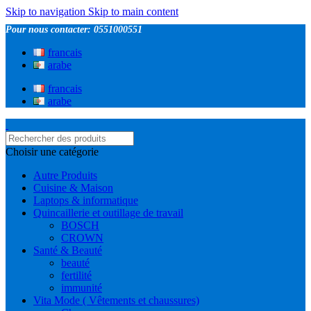
Skip to navigation
Skip to main content
Pour nous contacter: 0551000551
francais
arabe
francais
arabe
Choisir une catégorie
Autre Produits
Cuisine & Maison
Laptops & informatique
Quincaillerie et outillage de travail
BOSCH
CROWN
Santé & Beauté
beauté
fertilité
immunité
Vita Mode ( Vêtements et chaussures)