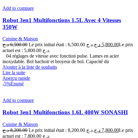
Add to compare
Robot 3en1 Multifonctions 1.5L Avec 4 Vitesses
350W
Cuisine & Maison
د.ج
6,500.00
Le prix initial était : 6,500.00 د.ج.
د.ج
5,800.00
Le prix
actuel est : 5,800.00 د.ج.
04 réglages de vitesse avec fonction pulse. Lames en acier
inoxydable. Bol hachoir et broyeur de bol. Capacité du
Ajouter à la liste de souhaits
Lire la suite
Aperçu rapide
-5%
Épuisé
Add to compare
Robot 3en1 Multifonctions 1.6L 400W SONASHI
Cuisine & Maison
د.ج
8,200.00
Le prix initial était : 8,200.00 د.ج.
د.ج
7,800.00
Le prix
actuel est : 7,800.00 د.ج.