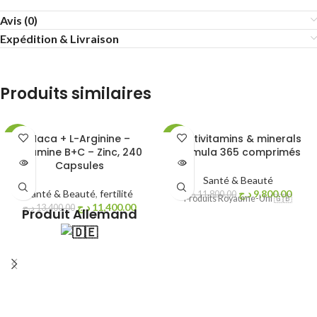
Avis (0)
Expédition & Livraison
Produits similaires
Maca + L-Arginine –
multivitamins & minerals
-15%
-17%
Vitamine B+C – Zinc, 240
formula 365 comprimés
Capsules
ÉPUISÉ
ÉPUISÉ
Santé & Beauté
Santé & Beauté
,
fertilité
د.ج
9,800.00
د.ج
11,800.00
NEW
NEW
Produits Royaume-Uni 🇬🇧
د.ج
11,400.00
د.ج
13,400.00
Produit Allemand