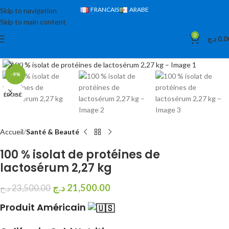
FRANCAIS
ARABE
Skip to navigation
Skip to main content
0
د.ج
0.0
Cliquez pour agrandir
-9%
ÉPUISÉ
Accueil
Santé & Beauté
100 % isolat de protéines de
lactosérum 2,27 kg
د.ج
21,500.00
د.ج
23,500.00
Produit Américain