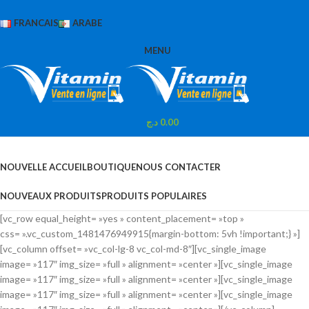
FRANCAIS
ARABE
MENU
د.ج
0.00
Browse Categories
NOUVELLE ACCUEIL
BOUTIQUE
NOUS CONTACTER
NOUVEAUX PRODUITS
PRODUITS POPULAIRES
[vc_row equal_height= »yes » content_placement= »top »
css= ».vc_custom_1481476949915{margin-bottom: 5vh !important;} »]
[vc_column offset= »vc_col-lg-8 vc_col-md-8″][vc_single_image
image= »117″ img_size= »full » alignment= »center »][vc_single_image
image= »117″ img_size= »full » alignment= »center »][vc_single_image
image= »117″ img_size= »full » alignment= »center »][vc_single_image