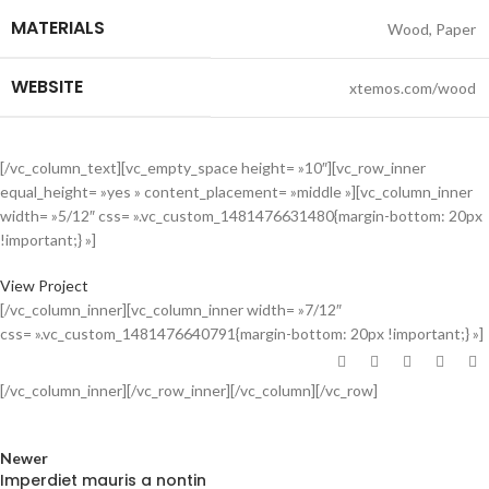
MATERIALS
Wood, Paper
WEBSITE
xtemos.com/wood
[/vc_column_text][vc_empty_space height= »10″][vc_row_inner
equal_height= »yes » content_placement= »middle »][vc_column_inner
width= »5/12″ css= ».vc_custom_1481476631480{margin-bottom: 20px
!important;} »]
View Project
[/vc_column_inner][vc_column_inner width= »7/12″
css= ».vc_custom_1481476640791{margin-bottom: 20px !important;} »]
[/vc_column_inner][/vc_row_inner][/vc_column][/vc_row]
Newer
Imperdiet mauris a nontin