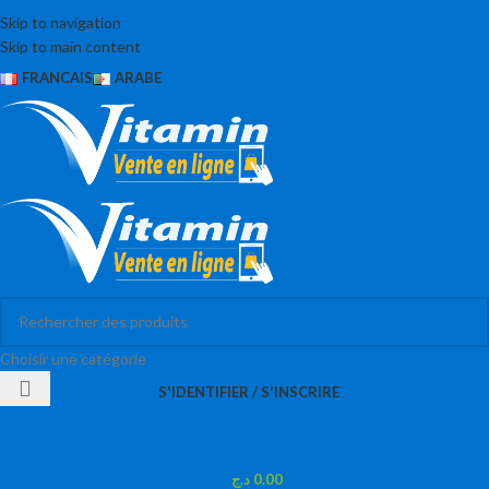
0551-00-0551 / 0657-38-27-92 Pour toute
Skip to navigation
assistance, Merci de nous contacter
Skip to main content
FRANCAIS
ARABE
Choisir une catégorie
S'IDENTIFIER / S'INSCRIRE
د.ج
0.00