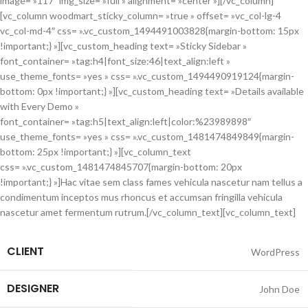
image= »117″ img_size= »full » alignment= »center »][/vc_column]
[vc_column woodmart_sticky_column= »true » offset= »vc_col-lg-4
vc_col-md-4″ css= ».vc_custom_1494491003828{margin-bottom: 15px
!important;} »][vc_custom_heading text= »Sticky Sidebar »
font_container= »tag:h4|font_size:46|text_align:left »
use_theme_fonts= »yes » css= ».vc_custom_1494490919124{margin-
bottom: 0px !important;} »][vc_custom_heading text= »Details available
with Every Demo »
font_container= »tag:h5|text_align:left|color:%23989898″
use_theme_fonts= »yes » css= ».vc_custom_1481474849849{margin-
bottom: 25px !important;} »][vc_column_text
css= ».vc_custom_1481474845707{margin-bottom: 20px
!important;} »]Hac vitae sem class fames vehicula nascetur nam tellus a
condimentum inceptos mus rhoncus et accumsan fringilla vehicula
nascetur amet fermentum rutrum.[/vc_column_text][vc_column_text]
CLIENT
WordPress
DESIGNER
John Doe