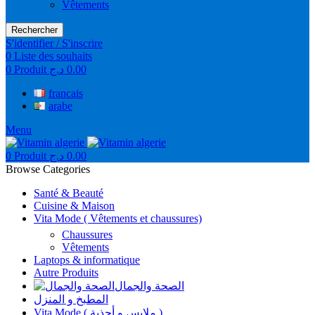
Vêtements
Rechercher
S'identifier / S'inscrire
0
Liste des souhaits
0
Produit
د.ج
0.00
francais
arabe
Menu
0
Produit
د.ج
0.00
Browse Categories
Santé & Beauté
Cuisine & Maison
Vita Mode ( Vêtements et chaussures)
Chaussures
Vêtements
Laptops & informatique
Autre Produits
الصحة والجمال
المطبخ و المنزل
Vita Mode ( ملابس و أحذية )