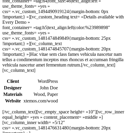
font_container= »tag:h4|font_size:46|text_align:left »
use_theme_fonts= »yes »
css= ».vc_custom_1494490919124{margin-bottom: 0px
!important;} »][vc_custom_heading text= »Details available with
Every Demo »
font_container= »tag:h5|text_align:left|color:%23989898″
use_theme_fonts= »yes »
css= ».vc_custom_1481474849849{margin-bottom: 25px
!important;} »][vc_column_text
css= ».vc_custom_1481474845707{margin-bottom: 20px
!important;} »]Hac vitae sem class fames vehicula nascetur nam
tellus a condimentum inceptos mus rhoncus et accumsan fringilla
vehicula nascetur amet fermentum rutrum.[/vc_column_text]
[vc_column_text]
Client
WordPress
Designer
John Doe
Materials
Wood, Paper
Website
xtemos.com/wood
[/vc_column_text][vc_empty_space height= »10″][vc_row_inner
equal_height= »yes » content_placement= »middle »]
[vc_column_inner width= »5/12″
css= ».vc_custom_1481476631480{margin-bottom: 20px