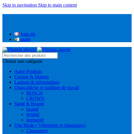
Skip to navigation
Skip to main content
0551-00-0551 / 0657-38-27-92 Pour toute assistance, Merci de
nous contacter
francais
arabe
Choisir une catégorie
Autre Produits
Cuisine & Maison
Laptops & informatique
Quincaillerie et outillage de travail
BOSCH
CROWN
Santé & Beauté
beauté
fertilité
immunité
Vita Mode ( Vêtements et chaussures)
Chaussures