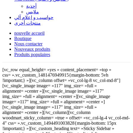
أحذية
ملابس
حواسيب و إعلام آلي
منتجات أخرى
nouvelle accueil
Boutique
Nous contacter
Nouveaux produits
Produits populaires
[vc_row equal_height= »yes » content_placement= »top »
css= ».vc_custom_1481476949915{margin-bottom: 5vh
!important;} »][vc_column offset= »vc_col-lg-8 vc_col-md-8″]
[vc_single_image image= »117″ img_size= »full »
alignment= »center »][vc_single_image image= »117″
img_size= »full » alignment= »center »][vc_single_image
image= »117″ img_size= »full » alignment= »center »]
[vc_single_image image= »117″ img_size= »full »
alignment= »center »][/vc_column][vc_column
woodmart_sticky_column= »true » offset= »vc_col-lg-4 vc_col-md-
4″ css= ».vc_custom_1494491003828{margin-bottom: 15px
!important;} »][vc_custom_heading text= »Sticky Sidebar »