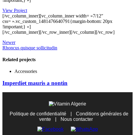
!important;} »]
View Project
[/vc_column_inner][vc_column_inner width= »7/12″
css= ».vc_custom_1481476640791{margin-bottom: 20px
!important;} »]
[/vc_column_inner][/vc_row_inner][/vc_column][/vc_row]
Newer
Rhoncus quisque sollicitudin
Related projects
Accessories
Imperdiet mauris a nontin
Politique de confidentialité
|
Conditions générales de
vente
|
Nous contacter