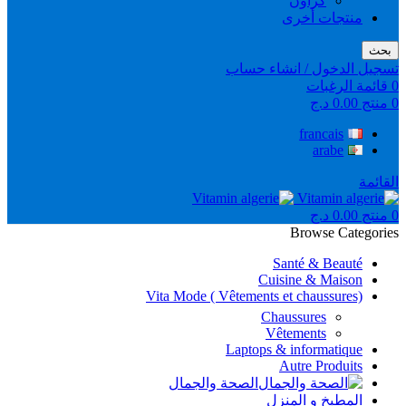
كراون
منتجات أخرى
بحث
تسجيل الدخول / انشاء حساب
0
قائمة الرغبات
0
منتج
0.00
د.ج
francais
arabe
القائمة
0
منتج
0.00
د.ج
Browse Categories
Santé & Beauté
Cuisine & Maison
Vita Mode ( Vêtements et chaussures)
Chaussures
Vêtements
Laptops & informatique
Autre Produits
الصحة والجمال
المطبخ و المنزل