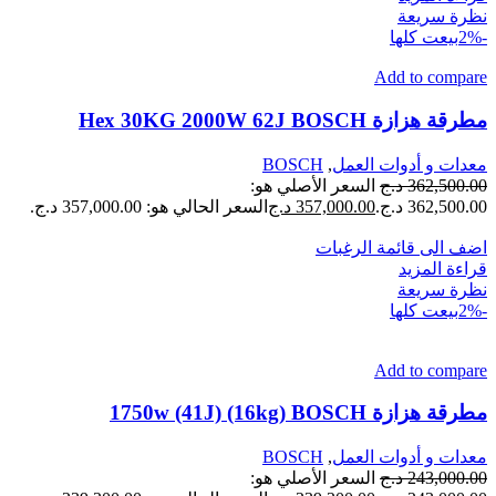
نظرة سريعة
-2%
بيعت كلها
Add to compare
مطرقة هزازة Hex 30KG 2000W 62J BOSCH
معدات و أدوات العمل
,
BOSCH
362,500.00
د.ج
السعر الأصلي هو:
362,500.00 د.ج.
357,000.00
د.ج
السعر الحالي هو: 357,000.00 د.ج.
اضف الى قائمة الرغبات
قراءة المزيد
نظرة سريعة
-2%
بيعت كلها
Add to compare
مطرقة هزازة 1750w (41J) (16kg) BOSCH
معدات و أدوات العمل
,
BOSCH
243,000.00
د.ج
السعر الأصلي هو: