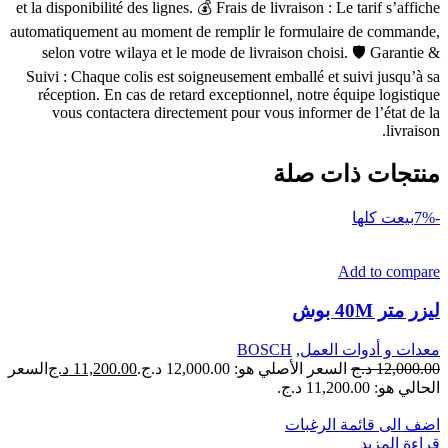
et la disponibilité des lignes. 💰 Frais de livraison : Le tarif s’affiche
automatiquement au moment de remplir le formulaire de commande,
selon votre wilaya et le mode de livraison choisi. 🛡 Garantie &
Suivi : Chaque colis est soigneusement emballé et suivi jusqu’à sa
réception. En cas de retard exceptionnel, notre équipe logistique
vous contactera directement pour vous informer de l’état de la
livraison.
منتجات ذات صلة
-7%
بيعت كلها
Add to compare
ليزر متر 40M بوش
معدات و أدوات العمل
,
BOSCH
12,000.00
د.ج
السعر الأصلي هو: 12,000.00 د.ج.
11,200.00
د.ج
السعر
الحالي هو: 11,200.00 د.ج.
اضف الى قائمة الرغبات
قراءة المزيد